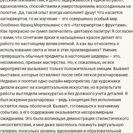
русским пейзажистам, я долго задерживался у одной из работ,
вдохновляясь спокойствием и умиротворением, воссозданным на
полотне. Да, такой опыт всегда наполняет душу! Что касается
натюрмортов, то их изучение – это совершенно особый мир.
Особенно Франц Мортельманс с его «Натюрмортом с фруктами».
Как прекрасно он сумел запечатлеть цветовую палитру! Я согласен
с вами, что сочетание ярких и насыщенных красок делает его
работу по-настоящему великолепной. А как вы относитесь к
использованию света и тени в этих произведениях? Умение
превращать обычные предметы в настоящие шедевры – это,
несомненно, признак мастерства. Но, к сожаленью, не все
мероприятия вызывают только положительные эмоции. Бывают
выставки, которые оставляют после себя легкое разочарование.
Недавно я посетил одно онлайн-мероприятие, где художники
делали акцент на концептуальном искусстве, но в результате
работы выглядели неаккуратно и без должного учета деталей. Я
был искренне разочарован – ведь концепция без исполнения
остается лишь оболочкой. Бывает, готовишься к значимому
событию, а его содержание оказывается несоразмерным
ожиданиям. Это была вопиющая демонстрация стилистического
несоответствия, и мне даже захотелось покинуть виртуальную
галерею, поскольку уровень вдохновения и образовательной