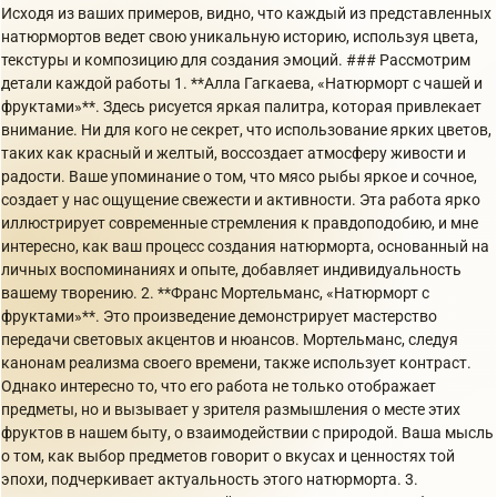
Исходя из ваших примеров, видно, что каждый из представленных
натюрмортов ведет свою уникальную историю, используя цвета,
текстуры и композицию для создания эмоций. ### Рассмотрим
детали каждой работы 1. **Алла Гагкаева, «Натюрморт с чашей и
фруктами»**. Здесь рисуется яркая палитра, которая привлекает
внимание. Ни для кого не секрет, что использование ярких цветов,
таких как красный и желтый, воссоздает атмосферу живости и
радости. Ваше упоминание о том, что мясо рыбы яркое и сочное,
создает у нас ощущение свежести и активности. Эта работа ярко
иллюстрирует современные стремления к правдоподобию, и мне
интересно, как ваш процесс создания натюрморта, основанный на
личных воспоминаниях и опыте, добавляет индивидуальность
вашему творению. 2. **Франс Мортельманс, «Натюрморт с
фруктами»**. Это произведение демонстрирует мастерство
передачи световых акцентов и нюансов. Мортельманс, следуя
канонам реализма своего времени, также использует контраст.
Однако интересно то, что его работа не только отображает
предметы, но и вызывает у зрителя размышления о месте этих
фруктов в нашем быту, о взаимодействии с природой. Ваша мысль
о том, как выбор предметов говорит о вкусах и ценностях той
эпохи, подчеркивает актуальность этого натюрморта. 3.