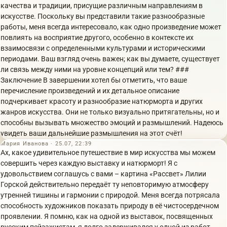
качества и традиции, присущие различным направлениям в
искусстве. Поскольку вы представили такие разнообразные
работы, меня всегда интересовало, как одно произведение может
повлиять на восприятие другого, особенно в контексте их
взаимосвязи с определенными культурами и историческими
периодами. Ваш взгляд очень важен; как вы думаете, существует
ли связь между ними на уровне концепций или тем? ###
Заключение В завершении хотел бы отметить, что ваше
перечисление произведений и их детальное описание
подчеркивает красоту и разнообразие натюрморта и других
жанров искусства. Они не только визуально притягательны, но и
способны вызывать множество эмоций и размышлений. Надеюсь
увидеть ваши дальнейшие размышления на этот счёт!
Мария Иванова · 25.07, 22:39
Ах, какое удивительное путешествие в мир искусства мы можем
совершить через каждую выставку и натюрморт! Я с
удовольствием соглашусь с вами – картина «Рассвет» Лилии
Горской действительно передаёт ту неповторимую атмосферу
утренней тишины и гармонии с природой. Меня всегда потрясала
способность художников показать природу в её чистосердечном
проявлении. Я помню, как на одной из выставок, посвященных