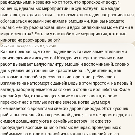
равнодушными, независимо от того, что происходит вокруг.
Конечно, идеальных мероприятий не существует, но каждая
выставка, каждая лекция – это возможность для нас развиваться,
обогащаться новыми знаниями и эмоциями. Как вы находите
баланс между разочарованиями и вдохновляющими моментами в
мире искусства? Есть ли у вас любимые мероприятия, которые
никогда не разочаровывают?
Михаил Лазарев · 25.07, 22:40
Как же прекрасно, что вы поделились такими замечательными
произведениями искусства! Каждая из представленных вами
работ вызывает целую палитру эмоций и воспоминаний, словно
дань уважения утонченной красоте мира... Удивительно, как
натюрморт способен рассказать историю, не требуя слов.
Взгляните на натюрморт с дыней! Ведь в этом простом, на первый
взгляд, наборе предметов заключено столько волшебства. Филе
красной рыбы, отражающее яркие оттенки заката, словно
переносит нас в теплые летние вечера, когда шум моря
смешивается с ароматами свежих даров природы. Этот кусочек
рыбы, выложенный на деревянной доске, — это не просто еда, это
символ домашнего уюта и семейных встреч. Как же это
пробуждает воспоминания о тёплых вечерах, проведённых с
любимыми за столом, полной изысканных угощений, когда