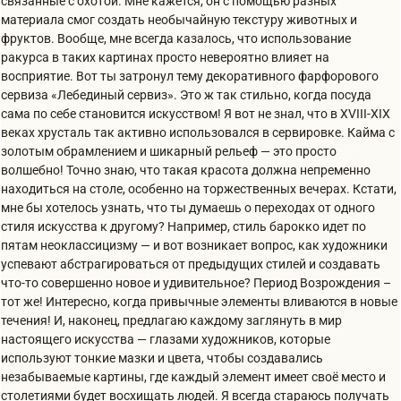
связанные с охотой. Мне кажется, он с помощью разных
материала смог создать необычайную текстуру животных и
фруктов. Вообще, мне всегда казалось, что использование
ракурса в таких картинах просто невероятно влияет на
восприятие. Вот ты затронул тему декоративного фарфорового
сервиза «Лебединый сервиз». Это ж так стильно, когда посуда
сама по себе становится искусством! Я вот не знал, что в ХVIII-XIX
веках хрусталь так активно использовался в сервировке. Кайма с
золотым обрамлением и шикарный рельеф — это просто
волшебно! Точно знаю, что такая красота должна непременно
находиться на столе, особенно на торжественных вечерах. Кстати,
мне бы хотелось узнать, что ты думаешь о переходах от одного
стиля искусства к другому? Например, стиль барокко идет по
пятам неоклассицизму — и вот возникает вопрос, как художники
успевают абстрагироваться от предыдущих стилей и создавать
что-то совершенно новое и удивительное? Период Возрождения –
тот же! Интересно, когда привычные элементы вливаются в новые
течения! И, наконец, предлагаю каждому заглянуть в мир
настоящего искусства — глазами художников, которые
используют тонкие мазки и цвета, чтобы создавались
незабываемые картины, где каждый элемент имеет своё место и
столетиями будет восхищать людей. Я всегда стараюсь получать