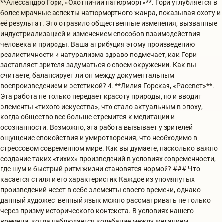
**Алессандро Гори, «Охотничий натюрморт»**. Гори углубляется в
более мрачные аспекты натюрмортного жанра, показывая охоту и
её результат. Это отразило общественные изменения, вызванные
индустриализацией и изменением способов взаимодействия
человека и природы. Ваша атрибуция этому произведению
реалистичности и натурализма здраво подмечает, как Гори
заставляет зрителя задуматься о своем окружении. Как вы
считаете, балансирует ли он между документальным
воспроизведением и эстетикой? 4. **Лилия Горская, «Рассвет»**.
Эта работа не только передает красоту природы, но и вводит
элементы «тихого искусства», что стало актуальным в эпоху,
когда общество все больше стремится к медитации и
осознанности. Возможно, эта работа вызывает у зрителей
ощущение спокойствия и умиротворения, что необходимо в
стрессовом современном мире. Как вы думаете, насколько важно
создание таких «тихих» произведений в условиях современности,
где шум и быстрый ритм жизни становятся нормой? ### Что
касается стиля и его характеристик Каждое из упомянутых
произведений несет в себе элементы своего времени, однако
данный художественный язык можно рассматривать не только
через призму исторического контекста. В условиях нашего
времени, когда наблюдается колебание между желанием