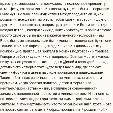
красоту композиции, она, возможно, не полностью передает ту
атмосферу, которая могла бы возникнуть, если бы в натюрморте
было чуть больше взаимодействия между предметами. Я, как
романтик, всегда мечтал о том, чтобы картины говорили друг с
другом — вы знаете, как, например, в живописи Боттичелли, где
каждая деталь, каждая линия дышит и чувствует. В вашем случае
просто филе рыбы на доске кажется немного изолированным.
Было бы замечательно, если бы лимоны выглядели так, будто они
только что были нарезаны, что добавило бы динамики в эту
композицию, приглашая зрителя в момент подготовки к трапезе.
Говоря о работах художников, например, Франца Мортельманса, я
вижу, как он умело сочетает плоды с 깊иной и текстурой — каждая
деталь в его натюрмортах будто ведет нас в мир, где аромат
свежих фруктов и цветы на столе проникают в наше дыхание.
Такие работы как раз и вызывают во мне ностальгию по тем
временам, когда богатая палитра цветов и форм была
неотъемлемой частью жизни, в отличие от современности,
зачастую наполненной простотой и минимализмом. И вот опять,
натюрморт Алессандро Гори с охотничьими трофеями. Как вы
считаете, в этих картинах есть что-то от самой жизни? Охота — это
не просто сам акт: это целый обряд, пронизанный романтикой и