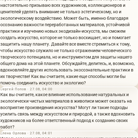
настоятельно призываю всех художников, коллекционеров и
ценителей уделять внимание не только эстетическому, но и
экологическому воздействию. Может быть, именно благодаря
осознанию важности переработанных материалов, устойчивой
практики и изучению новых экодизайн-искусств, мы сможем
создать искусство, которое не только восхищает, но и помогает
защитить нашу планету. Давайте все вместе стремиться к тому,
чтобы искусство служило не только отражением человеческого
творческого потенциала, но и инструментом для защиты нашего
общего дома на этой планете. Обсуждайте, делитесь, и, возможно,
вдохновляйте других использовать экосознательные практики в
их творчестве! Как вы считаете, какие еще способы могли бы
помочь соединить искусство и экологию?
Сергей Попов · 27.08, 04:00
Как вы считаете, какое влияние использование натуральных и
экологически чистых материалов в живописи может оказать на
восприятие произведения искусства? Могут ли такие подходы
усилить связь между искусством и природой, а также вдохновить
художников на более ответственный подход к созданию своих
работ?
Елена Орлова · 27.08, 04:01