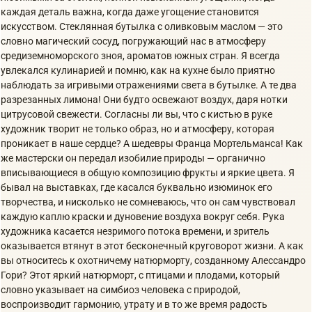
каждая деталь важна, когда даже угощение становится
искусством. Стеклянная бутылка с оливковым маслом — это
словно магический сосуд, погружающий нас в атмосферу
средиземноморского зноя, ароматов южных стран. Я всегда
увлекался кулинарией и помню, как на кухне было приятно
наблюдать за игривыми отражениями света в бутылке. А те два
разрезанных лимона! Они будто освежают воздух, даря нотки
цитрусовой свежести. Согласны ли вы, что с кистью в руке
художник творит не только образ, но и атмосферу, которая
проникает в наше сердце? А шедевры Франца Мортельманса! Как
же мастерски он передал изобилие природы — органично
вписывающиеся в общую композицию фрукты и яркие цвета. Я
бывал на выставках, где касался буквально изюминок его
творчества, и нисколько не сомневаюсь, что он сам чувствовал
каждую каплю краски и дуновение воздуха вокруг себя. Рука
художника касается незримого потока времени, и зритель
оказывается втянут в этот бесконечный круговорот жизни. А как
вы относитесь к охотничему натюрморту, созданному Алессандро
Гори? Этот яркий натюрморт, с птицами и плодами, который
словно указывает на симбиоз человека с природой,
воспроизводит гармонию, утрату и в то же время радость