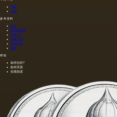
登录
注册
参考资料
杂志
世界拍卖会
瓷器工厂
石雕大师
款识目录
画家
帮助
如何估价?
如何买卖
在线拍卖