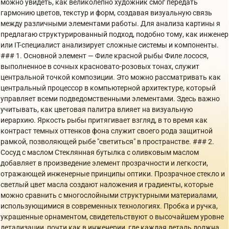
можно увидеть, как великолепно художник смог передать
гармонию цветов, текстур и форм, создавая визуальную связь
между различными элементами работы. Для анализа картины я
предлагаю структурированный подход, подобно тому, как инженер
или IT-специалист анализирует сложные системы и компоненты.
### 1. Основной элемент — Филе красной рыбы Филе лосося,
выполненное в сочных красновато-розовых тонах, служит
центральной точкой композиции. Это можно рассматривать как
центральный процессор в компьютерной архитектуре, который
управляет всеми подведомственными элементами. Здесь важно
учитывать, как цветовая палитра влияет на визуальную
иерархию. Яркость рыбы притягивает взгляд, в то время как
контраст темных оттенков фона служит своего рода защитной
рамкой, позволяющей рыбе "светиться" в пространстве. ### 2.
Сосуд с маслом Стеклянная бутылка с оливковым маслом
добавляет в произведение элемент прозрачности и легкости,
отражающей инженерные принципы оптики. Прозрачное стекло и
светлый цвет масла создают наложения и градиенты, которые
можно сравнить с многослойными структурными материалами,
использующимися в современных технологиях. Пробка и ручка,
украшенные орнаментом, свидетельствуют о высочайшем уровне
детализации, почти как в инженерии, где каждая деталь должна