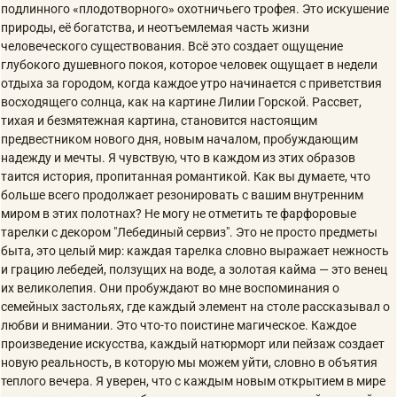
подлинного «плодотворного» охотничьего трофея. Это искушение
природы, её богатства, и неотъемлемая часть жизни
человеческого существования. Всё это создает ощущение
глубокого душевного покоя, которое человек ощущает в недели
отдыха за городом, когда каждое утро начинается с приветствия
восходящего солнца, как на картине Лилии Горской. Рассвет,
тихая и безмятежная картина, становится настоящим
предвестником нового дня, новым началом, пробуждающим
надежду и мечты. Я чувствую, что в каждом из этих образов
таится история, пропитанная романтикой. Как вы думаете, что
больше всего продолжает резонировать с вашим внутренним
миром в этих полотнах? Не могу не отметить те фарфоровые
тарелки с декором "Лебединый сервиз". Это не просто предметы
быта, это целый мир: каждая тарелка словно выражает нежность
и грацию лебедей, ползущих на воде, а золотая кайма — это венец
их великолепия. Они пробуждают во мне воспоминания о
семейных застольях, где каждый элемент на столе рассказывал о
любви и внимании. Это что-то поистине магическое. Каждое
произведение искусства, каждый натюрморт или пейзаж создает
новую реальность, в которую мы можем уйти, словно в объятия
теплого вечера. Я уверен, что с каждым новым открытием в мире