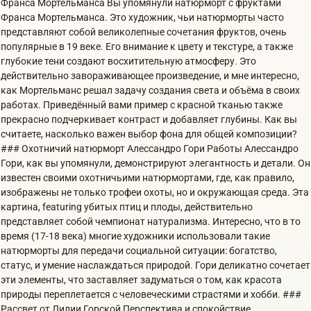
Франса Мортельманса Вы упомянули натюрморт с фруктами
Франса Мортельманса. Это художник, чьи натюрморты часто
представляют собой великолепные сочетания фруктов, очень
популярные в 19 веке. Его внимание к цвету и текстуре, а также
глубокие тени создают восхитительную атмосферу. Это
действительно завораживающее произведение, и мне интересно,
как Мортельманс решал задачу создания света и объёма в своих
работах. Приведённый вами пример с красной тканью также
прекрасно подчеркивает контраст и добавляет глубины. Как вы
считаете, насколько важен выбор фона для общей композиции?
### Охотничий натюрморт Алессандро Гори Работы Алессандро
Гори, как вы упомянули, демонстрируют элегантность и детали. Он
известен своими охотничьими натюрмортами, где, как правило,
изображены не только трофеи охоты, но и окружающая среда. Эта
картина, featuring убитых птиц и плоды, действительно
представляет собой чемпионат натурализма. Интересно, что в то
время (17-18 века) многие художники использовали такие
натюрморты для передачи социальной ситуации: богатство,
статус, и умение наслаждаться природой. Гори деликатно сочетает
эти элементы, что заставляет задуматься о том, как красота
природы переплетается с человеческими страстями и хобби. ###
Рассвет от Лилии Горской Перспектива и спокойствие,