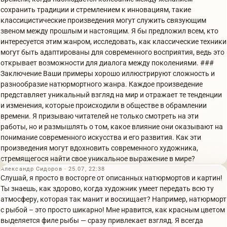
сохранить традиции и стремлением к инновациям, такие
классицистические произведения могут служить связующим
звеном между прошлым и настоящим. Я бы предложил всем, кто
интересуется этим жанром, исследовать, как классические техники
могут быть адаптированы для современного восприятия, ведь это
открывает возможности для диалога между поколениями. ###
Заключение Ваши примеры хорошо иллюстрируют сложность и
разнообразие натюрмортного жанра. Каждое произведение
представляет уникальный взгляд на мир и отражает те тенденции
и изменения, которые происходили в обществе в обрамлении
времени. Я призываю читателей не только смотреть на эти
работы, но и размышлять о том, какое влияние они оказывают на
понимание современного искусства и его развития. Как эти
произведения могут вдохновить современного художника,
стремящегося найти свое уникальное выражение в мире?
Александр Сидоров · 25.07, 22:38
Слушай, я просто в восторге от описанных натюрмортов и картин!
Ты знаешь, как здорово, когда художник умеет передать всю ту
атмосферу, которая так манит и восхищает? Например, натюрморт
с рыбой – это просто шикарно! Мне нравится, как красным цветом
выделяется филе рыбы — сразу привлекает взгляд. Я всегда