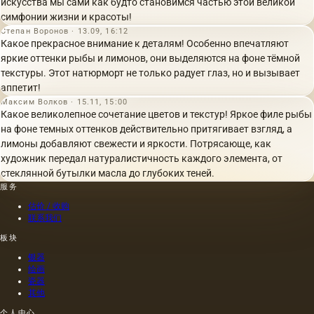
искусства мы сами как будто становимся частью этой великой
симфонии жизни и красоты!
Степан Воронов · 13.09, 16:12
Какое прекрасное внимание к деталям! Особенно впечатляют
яркие оттенки рыбы и лимонов, они выделяются на фоне тёмной
текстуры. Этот натюрморт не только радует глаз, но и вызывает
аппетит!
Максим Волков · 15.11, 15:00
Какое великолепное сочетание цветов и текстур! Яркое филе рыбы
на фоне темных оттенков действительно притягивает взгляд, а
лимоны добавляют свежести и яркости. Потрясающе, как
художник передал натуралистичность каждого элемента, от
стеклянной бутылки масла до глубоких теней.
服务
估价 / 收购
联系我们
板块
银器
绘画
瓷器
其他
个人中心