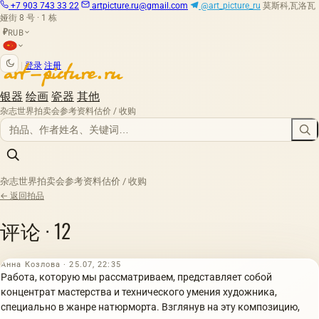
+7 903 743 33 22
artpicture.ru@gmail.com
@art_picture_ru
莫斯科,瓦洛瓦
娅街 8 号 · 1 栋
RUB
₽
|
登录
注册
银器
绘画
瓷器
其他
杂志
世界拍卖会
参考资料
估价 / 收购
杂志
世界拍卖会
参考资料
估价 / 收购
← 返回拍品
评论 · 12
Анна Козлова · 25.07, 22:35
Работа, которую мы рассматриваем, представляет собой
концентрат мастерства и технического умения художника,
специально в жанре натюрморта. Взглянув на эту композицию,