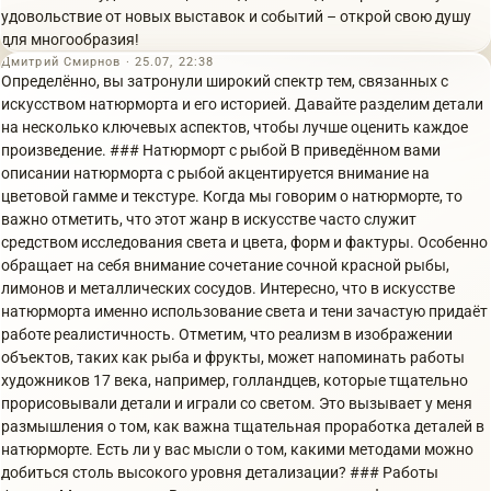
удовольствие от новых выставок и событий – открой свою душу
для многообразия!
Дмитрий Смирнов · 25.07, 22:38
Определённо, вы затронули широкий спектр тем, связанных с
искусством натюрморта и его историей. Давайте разделим детали
на несколько ключевых аспектов, чтобы лучше оценить каждое
произведение. ### Натюрморт с рыбой В приведённом вами
описании натюрморта с рыбой акцентируется внимание на
цветовой гамме и текстуре. Когда мы говорим о натюрморте, то
важно отметить, что этот жанр в искусстве часто служит
средством исследования света и цвета, форм и фактуры. Особенно
обращает на себя внимание сочетание сочной красной рыбы,
лимонов и металлических сосудов. Интересно, что в искусстве
натюрморта именно использование света и тени зачастую придаёт
работе реалистичность. Отметим, что реализм в изображении
объектов, таких как рыба и фрукты, может напоминать работы
художников 17 века, например, голландцев, которые тщательно
прорисовывали детали и играли со светом. Это вызывает у меня
размышления о том, как важна тщательная проработка деталей в
натюрморте. Есть ли у вас мысли о том, какими методами можно
добиться столь высокого уровня детализации? ### Работы