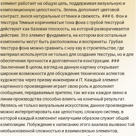
элемент работает на общую цель, поддерживая визуальную и
композиционную целостность. Зелень дополняет цветовой
контраст, внося натуральные оттенки и свежесть. ### 6. Фон и
текстура Темные коричневатые тона фона с грубой текстурой
действуют как базовая плоскость, на которой разворачивается
действие. Это элемент фундамента, на котором все остальные
компоненты могут быть расположены и восприняты. Грубая
текстура фона можно сравнить с ноу-хау в строительстве, где
материал используется не только для создания текстуры, но и для
обеспечения прочности и долговечности конструкции. ###
Заключение В целом, взгляд на данную картину открывает
широкие возможности для обсуждения технических аспектов
художества через призму инженерии и IT. Каждый элемент
картинного произведения играет свою роль и дополняет
сообщения, передаваемые зрителю, так же как каждое звено в
линии производства способно влиять на конечный результат.
Являясь не только визуальным искусством, данное произведение
можно интерпретировать как целостную, сложную систему, в
которой каждый компонент наилучшим образом служит общей
композиции. Побуждение к написанию этого анализа вызвано той
необыкновенной сложностью и взаимосвязью элементов,