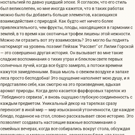
ностальгией по давно ушедшей эпохе. Я согласен, что его стиль
был великолепен, но мне иногда кажется, что в таких работах
можно было бы добавить больше элементов, касающихся
взаимодействия с природой. Как будто нет ничего более
привлекательного, чем фрукты, плоды, находящиеся в гармонии с
землей, в то время как охотничьи трофеи лишены этой нежности.
Можно ли отразить вот эту взаимосвязь? Это могло бы поднять
натюрморт на уровень поэзии! Пейзаж "Рассвет" от Лилии Горской
— это совершенно другая история. Он вызывает во мне такие
сладкие воспоминания о тихих утрах и блеклом свете первых
солнечных лучей, когда все будто замерло, а потоки времени
кажутся замедленными. Ваша мысль о свежем воздухе и запахе
леса просто бесподобна! Это ощущение наполняет мою душу, и я
представляю себе, как смотрю на это произведение, вдыхая
аромат природы. Когда дело касается фарфоровых тарелок из
"Лебединого сервиза", я вновь ощущаю глубокую соединенность с
каждым предметом. Уникальный декор на тарелках сразу
переносит в иной мир — мир изысканной утонченности, где каждое
блюдо, поданное на стол, словно рассказывает свою историю. Это
позволяет создавать настоящие важные воспоминания о
семейных вечерах, когда все собирались вокруг стола, обсуждая