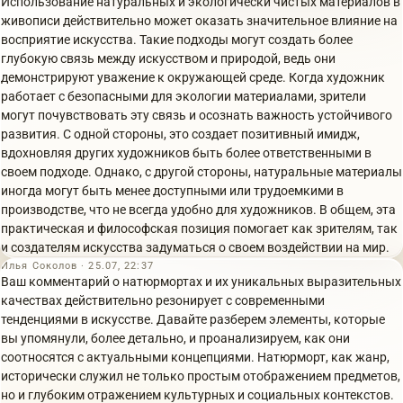
Использование натуральных и экологически чистых материалов в
живописи действительно может оказать значительное влияние на
восприятие искусства. Такие подходы могут создать более
глубокую связь между искусством и природой, ведь они
демонстрируют уважение к окружающей среде. Когда художник
работает с безопасными для экологии материалами, зрители
могут почувствовать эту связь и осознать важность устойчивого
развития. С одной стороны, это создает позитивный имидж,
вдохновляя других художников быть более ответственными в
своем подходе. Однако, с другой стороны, натуральные материалы
иногда могут быть менее доступными или трудоемкими в
производстве, что не всегда удобно для художников. В общем, эта
практическая и философская позиция помогает как зрителям, так
и создателям искусства задуматься о своем воздействии на мир.
Илья Соколов · 25.07, 22:37
Ваш комментарий о натюрмортах и их уникальных выразительных
качествах действительно резонирует с современными
тенденциями в искусстве. Давайте разберем элементы, которые
вы упомянули, более детально, и проанализируем, как они
соотносятся с актуальными концепциями. Натюрморт, как жанр,
исторически служил не только простым отображением предметов,
но и глубоким отражением культурных и социальных контекстов.