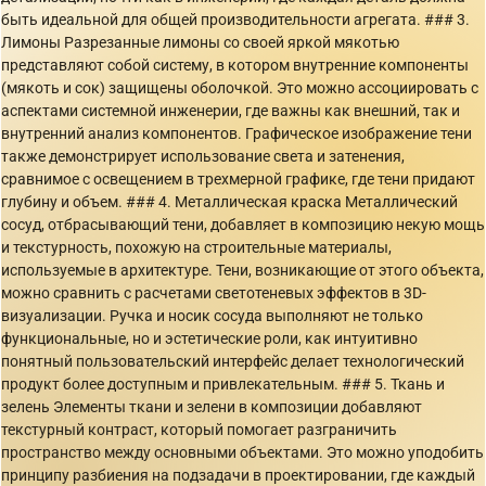
быть идеальной для общей производительности агрегата. ### 3.
Лимоны Разрезанные лимоны со своей яркой мякотью
представляют собой систему, в котором внутренние компоненты
(мякоть и сок) защищены оболочкой. Это можно ассоциировать с
аспектами системной инженерии, где важны как внешний, так и
внутренний анализ компонентов. Графическое изображение тени
также демонстрирует использование света и затенения,
сравнимое с освещением в трехмерной графике, где тени придают
глубину и объем. ### 4. Металлическая краска Металлический
сосуд, отбрасывающий тени, добавляет в композицию некую мощь
и текстурность, похожую на строительные материалы,
используемые в архитектуре. Тени, возникающие от этого объекта,
можно сравнить с расчетами светотеневых эффектов в 3D-
визуализации. Ручка и носик сосуда выполняют не только
функциональные, но и эстетические роли, как интуитивно
понятный пользовательский интерфейс делает технологический
продукт более доступным и привлекательным. ### 5. Ткань и
зелень Элементы ткани и зелени в композиции добавляют
текстурный контраст, который помогает разграничить
пространство между основными объектами. Это можно уподобить
принципу разбиения на подзадачи в проектировании, где каждый