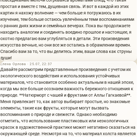
повседневные мелочи согреваясь ароматами блюд, что такая
простая и вместе с тем, дущевная связь. И вот в каждой из этих
картин я нахожу волнение — чем больше я погружаюсь в их
изучение, тем больше остаюсь увлечённым теми воспоминаниями
о ранних днях жизни и семейных вечерах. Пока вы продолжаете
находить аналогии и соединять воедино прошлое и настоящее, я
охотно предлагаю вам углубляться в детали. Эти произведения
искусства вечные, но они все же остались в обрамлении времен.
Спасибо вам за то, что вы делитесь этим, ваши слова как струны
души!
Елена Орлова · 25.07, 22:37
Давайте рассмотрим представленные произведения с учетом их
экологического воздействия и использования устойчивых
материалов, что становится особенно актуальным в нашей эпохе,
когда мы все больше осознаем важность бережного отношения к
природе. **Натюрморт с чашей и фруктами от Аллы Гагкаевой**.
Меня привлекает то, как автор выбирает простые, но знакомые
элементы, такие как фрукты, которые могут вызвать
воспоминания о природе и свежести. Однако необходимо
отметить, что использование пластиковых или неэкологичных
красок в художественной практике может негативно сказаться на
окружающей среде. Несмотря на то, что материал холста является