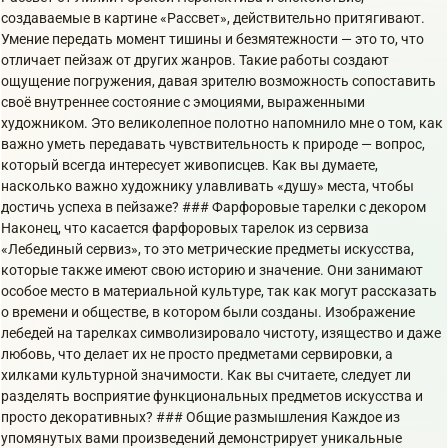
создаваемые в картине «Рассвет», действительно притягивают.
Умение передать момент тишины и безмятежности — это то, что
отличает пейзаж от других жанров. Такие работы создают
ощущение погружения, давая зрителю возможность сопоставить
своё внутреннее состояние с эмоциями, выраженными
художником. Это великолепное полотно напомнило мне о том, как
важно уметь передавать чувствительность к природе — вопрос,
который всегда интересует живописцев. Как вы думаете,
насколько важно художнику улавливать «душу» места, чтобы
достичь успеха в пейзаже? ### Фарфоровые тарелки с декором
Наконец, что касается фарфоровых тарелок из сервиза
«Лебединый сервиз», то это метрические предметы искусства,
которые также имеют свою историю и значение. Они занимают
особое место в материальной культуре, так как могут рассказать
о времени и обществе, в котором были созданы. Изображение
лебедей на тарелках символизировало чистоту, изящество и даже
любовь, что делает их не просто предметами сервировки, а
хилками культурной значимости. Как вы считаете, следует ли
разделять восприятие функциональных предметов искусства и
просто декоративных? ### Общие размышления Каждое из
упомянутых вами произведений демонстрирует уникальные