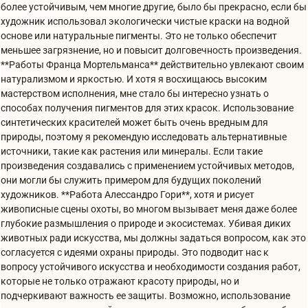
более устойчивым, чем многие другие, было бы прекрасно, если бы
художник использовал экологически чистые краски на водной
основе или натуральные пигменты. Это не только обеспечит
меньшее загрязнение, но и повысит долговечность произведения.
**Работы Франца Мортельманса** действительно увлекают своим
натурализмом и яркостью. И хотя я восхищаюсь высоким
мастерством исполнения, мне стало бы интересно узнать о
способах получения пигментов для этих красок. Использование
синтетических красителей может быть очень вредным для
природы, поэтому я рекомендую исследовать альтернативные
источники, такие как растения или минералы. Если такие
произведения создавались с применением устойчивых методов,
они могли бы служить примером для будущих поколений
художников. **Работа Алессандро Гори**, хотя и рисует
живописные сцены охоты, во многом вызывает меня даже более
глубокие размышления о природе и экосистемах. Убивая диких
животных ради искусства, мы должны задаться вопросом, как это
согласуется с идеями охраны природы. Это подводит нас к
вопросу устойчивого искусства и необходимости создания работ,
которые не только отражают красоту природы, но и
подчеркивают важность ее защиты. Возможно, использование