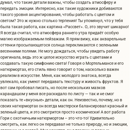
думал, что такие детали важны, чтобы создать атмосферу и
передать эмоции. Интересно, как такие художники добиваются
такого уровня акцентирования, чтобы работать с цветом и
светом? Это ж нужно столько терпения! Ты упомянул, что у тебя
была такая работа, как картина «Рассвет». О, это звучит шикарно!
Я всегда считал, что атмосфера раннего утра придаёт особую
магию изображаемым пейзажам. Я прям вижу, как акварельные
оттенки просыпающегося солнца перекликаются с зелеными
весенними полями. Не могу дождаться, чтобы увидеть работу
оригинала, ведь это ж целое искусство играть с цветами и
создавать такую симфонию света! Говоря о Мортельмансе и его
натюрмортах, его стиль явно говорит о том, насколько важен
реализм в искусстве. Меня, как молодого знатока, всегда
увлекало, как умеют передавать текстуру и живость фруктов. Я
вот сам пробовал писать, но после нескольких мазков
карандашом у меня все раскидало по листу — так и не смог
показать те «вкусные» детали, как он. Неизвестно, почему, но в
своих натюрмортах он всегда мастерски балансировал красный и
зеленый цвета, и это смотрится просто космически! А вот работа
Гори с охотничьим натюрмортом – это что-то! Удивительно
смотреть, как легко он передавал не только природу, но и эмоции,