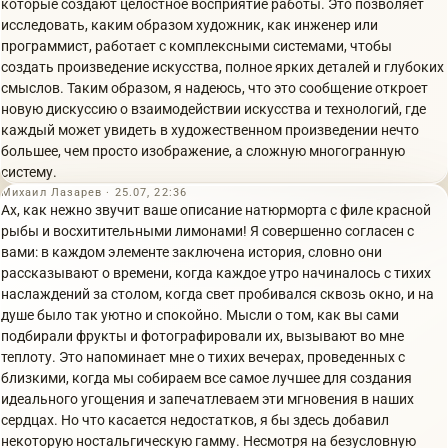
которые создают целостное восприятие работы. Это позволяет
исследовать, каким образом художник, как инженер или
программист, работает с комплексными системами, чтобы
создать произведение искусства, полное ярких деталей и глубоких
смыслов. Таким образом, я надеюсь, что это сообщение откроет
новую дискуссию о взаимодействии искусства и технологий, где
каждый может увидеть в художественном произведении нечто
большее, чем просто изображение, а сложную многогранную
систему.
Михаил Лазарев · 25.07, 22:36
Ах, как нежно звучит ваше описание натюрморта с филе красной
рыбы и восхитительными лимонами! Я совершенно согласен с
вами: в каждом элементе заключена история, словно они
рассказывают о времени, когда каждое утро начиналось с тихих
наслаждений за столом, когда свет пробивался сквозь окно, и на
душе было так уютно и спокойно. Мысли о том, как вы сами
подбирали фрукты и фотографировали их, вызывают во мне
теплоту. Это напоминает мне о тихих вечерах, проведенных с
близкими, когда мы собираем все самое лучшее для создания
идеального угощения и запечатлеваем эти мгновения в наших
сердцах. Но что касается недостатков, я бы здесь добавил
некоторую ностальгическую гамму. Несмотря на безусловную