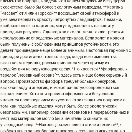
элементов природы, найденных в нашем окружении без ущерба
экосистеме, было бы более экологичным подходом. **Картина
"Рассвет" от Лилии Горской** восхищает своей атмосферой и
умением передать красоту нетронутых ландшафтов. Пейзажи,
изображенные на картинах, могут вдохновлять на защиту
природных ресурсов. Однако, как эколог, меня также тревожит
использование определенных материалов. Если холст и краски
были получены с соблюдением принципов устойчивости, это
делает произведение еще более значимым. Настоящая гармония с
природой достигается только тогда, когда все компоненты,
включая материалы, рассматриваются через призму их
воздействия на окружающую среду. Что касается **фарфоровых
тарелок "Лебединый сервиз"**, здесь есть и еще более серьезный
вопрос. Производство фарфора требует больших ресурсов,
включая воду и энергию, и может зачастую сопровождаться
загрязнением. Хотя они красиво оформлены и безусловно
являются произведением искусства, стоит задаться вопросом о
том, как подобные изделия могут быть более экологически
безопасными. Например, создание сервизов из переработанных и
местных материалов могло бы значительно снизить их
углеродный след. **Наконец, размышляя о стиле и технике**, я
глубоко ценю разнообразие подходов к созданию искусства, но