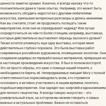
ценности заметно хромал. Конечно, я всегда нахожу что-то
положительное даже в таких опытах. Например, это может быть
возможность обсудить недостатки с другими любителями
искусства, завязывая интересные разговоры и делясь мнениями.
Как вы считаете, стоит ли продолжать посещать такие
мероприятия, если они не оправдывают надежд? Или лучше
сосредоточиться на чем-то более стоящем, например, выставках,
которые действительно выставляют образцы высокого уровня?
Также хочется упомянуть еще одну выставку, которая меня
действительно глубоко поразила. Это была выставка работ
современных российских художников, посвященная экологии. Они
создавали шедевры из переработанных материалов, превращая их
в настоящие произведения искусства. Я был в полном восторге!
Это не просто образы, это крик о помощи нашей планете, о
необходимости беречь её. Непередаваемые эмоции! Могу с полной
ответственностью порекомендовать всем, кто стремится
осознавать и активно участвовать в нашем времени, посетить
подобные мероприятия. Они зарядят вас энергией и вдохновением
для личного творчества. Я всегда говорю: искусство – это
универсальный язык, на котором мы можем говорить о самых
важных и актуальных проблемах. Важно не оставаться