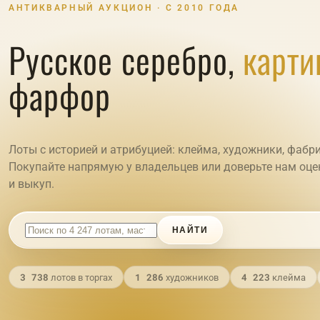
АНТИКВАРНЫЙ АУКЦИОН · С 2010 ГОДА
Русское серебро,
карт
фарфор
Лоты с историей и атрибуцией: клейма, художники, фабри
Покупайте напрямую у владельцев или доверьте нам оце
и выкуп.
НАЙТИ
3 738
1 286
4 223
лотов в торгах
художников
клейма