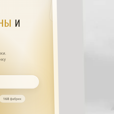
ины
и
ки.
нку
168
фабрик