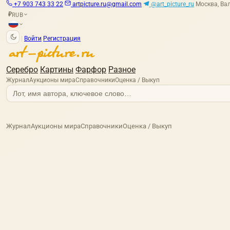
+7 903 743 33 22
artpicture.ru@gmail.com
@art_picture_ru
Москва, Вал
RUB
₽
|
Войти
Регистрация
Серебро
Картины
Фарфор
Разное
Журнал
Аукционы мира
Справочники
Оценка / Выкуп
Журнал
Аукционы мира
Справочники
Оценка / Выкуп