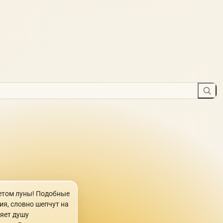
ветом луны! Подобные
я, словно шепчут на
яет душу