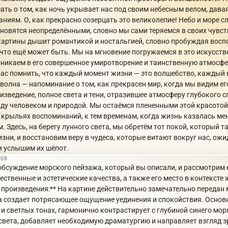
сать о том, как ночь укрывает нас под своим небесным велом, дава
ниям. О, как прекрасно созерцать это великолепие! Небо и море с
тановятся неопределёнными, словно мы сами теряемся в своих чувс
артины дышит романтикой и ностальгией, словно пробуждая воспо
, что ещё может быть. Мы на мгновение погружаемся в это искусст
оникаем в его совершенное умиротворение и таинственную атмосфе
нас помнить, что каждый момент жизни — это волшебство, каждый 
волна — напоминание о том, как прекрасен мир, когда мы видим ег
изведение, полное света и тени, отразившее атмосферу глубокого с
ду человеком и природой. Мы остаёмся плененными этой красотой, 
а крыльях воспоминаний, к тем временам, когда жизнь казалась мен
 Здесь, на берегу лунного света, мы обретём тот покой, который т
зни, и восстановим веру в чудеса, которые витают вокруг нас, ожи
и услышим их шёпот.
:08
обсуждение морского пейзажа, который вы описали, и рассмотрим 
ственные и эстетические качества, а также его место в контексте
произведения:** На картине действительно замечательно передан
на создает потрясающее ощущение уединения и спокойствия. Основ
 светлых тонах, гармонично контрастирует с глубиной синего моря
света, добавляет необходимую драматургию и направляет взгляд зр