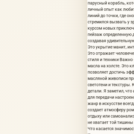
парусный корабль, кото
личный опыт как любит
линий до точки, где он
стремился вызвать у з
курсом новых приключе
пейзаж определенную д
создавая удивительную
Это укрытие манит, ин
Это отражает человече
стиля и техники Важно
масла на холсте. Это 
позволяет достичь эфф
масляной живописи при
светотени и текстуры.
детали. Я заметил, чт
для передачи настроен
жанр в искусстве всег
создает атмосферу ром
отдыху или самоанализ
не хватает той тишины
Что касается значимос