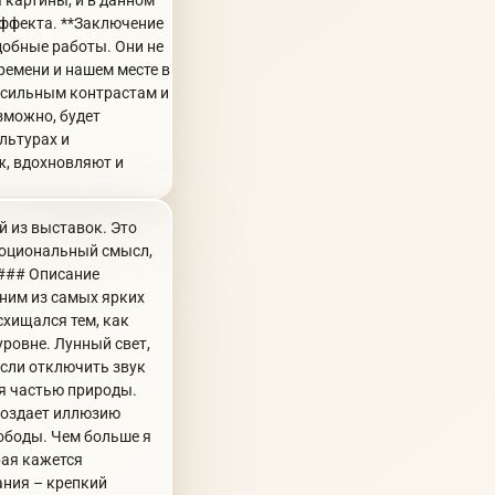
 картины, и в данном
эффекта. **Заключение
добные работы. Они не
ремени и нашем месте в
я сильным контрастам и
зможно, будет
льтурах и
ж, вдохновляют и
й из выставок. Это
эмоциональный смысл,
 ### Описание
дним из самых ярких
схищался тем, как
уровне. Лунный свет,
если отключить звук
я частью природы.
 создает иллюзию
вободы. Чем больше я
рая кажется
ания – крепкий