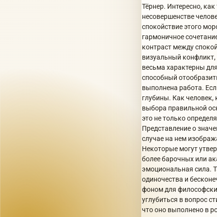
Тёрнер. Интересно, ка
несовершенстве челове
спокойствие этого мо
гармоничное сочетание
контраст между спокой
визуальный конфликт, 
весьма характерны для
способный отообразить
выполнена работа. Если
глубины. Как человек,
выбора правильной осн
это не только определя
Представление о значе
случае на нем изображ
Некоторые могут утвер
более барочных или ак
эмоциональная сила. Т
одиночества и бесконе
фоном для философских
углубиться в вопрос с
что оно выполнено в р