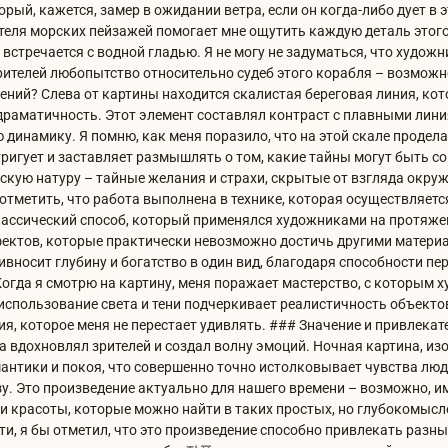
рый, кажется, замер в ожидании ветра, если он когда-либо дует в 
еля морских пейзажей помогает мне ощутить каждую деталь этого
о встречается с водной гладью. Я не могу не задуматься, что художн
рителей любопытство относительно судеб этого корабля – возможн
ний? Слева от картины находится скалистая береговая линия, кот
раматичность. Этот элемент составлял контраст с плавными лини
 динамику. Я помню, как меня поразило, что на этой скале продела
тригует и заставляет размышлять о том, какие тайны могут быть со
скую натуру – тайные желания и страхи, скрытые от взгляда окр
 отметить, что работа выполнена в технике, которая осуществляет
классический способ, который применялся художниками на протяжен
ектов, которые практически невозможно достичь другими матери
вносит глубину и богатство в один вид, благодаря способности п
 Когда я смотрю на картину, меня поражает мастерство, с которым 
о использование света и тени подчеркивает реалистичность объекто
ия, которое меня не перестает удивлять. ### Значение и привлек
да вдохновлял зрителей и создал волну эмоций. Ночная картина, и
антики и покоя, что совершенно точно истолковывает чувства люд
у. Это произведение актуально для нашего времени – возможно, и
 и красоты, которые можно найти в таких простых, но глубокомыс
ти, я бы отметил, что это произведение способно привлекать разны