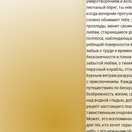
умиротворением и волш
песчаный берег, ты не
когда вечерние прогул
словно обнимает тебя,
прохлады, манит своим
любви, старающиеся до
поэтесса, наблюдающая
рябящей поверхности в
забыв о труде и време
бесконечности и пленит
забытой любви, о тихи
парусный корабль, сто
бурным ветрам разруши
с приключением. Кажды
путешествиях по бескр
безбрежность жизни, г
над водной гладью, до
рецепт настоящего пок
таинственным очарован
Может, это воспоминан
для тех, кто хочет скр
небо, с его нежными о