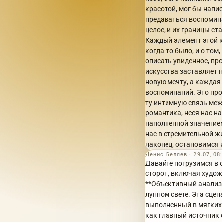
красотой, мог бы напи
предаваться воспомина
целое, и их границы с
Каждый элемент этой к
когда-то было, и о том
описать увиденное, пр
искусства заставляет 
новую мечту, а каждая 
воспоминаний. Это про
ту интимную связь меж
романтика, неся нас н
наполненной значением.
нас в стремительной жи
наконец, остановимся 
Денис Беляев · 29.07, 08
Давайте погрузимся в 
сторон, включая художе
**Объективный анализ 
лунном свете. Эта сце
выполненный в мягких и
как главный источник 