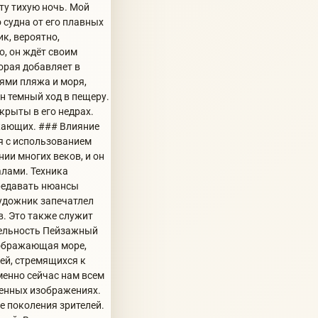
эту тихую ночь. Мой
 судна от его плавных
ик, вероятно,
о, он ждёт своим
орая добавляет в
ями пляжа и моря,
н темный ход в пещеру.
крыты в его недрах.
ужающих. ### Влияние
ся с использованием
ии многих веков, и он
алами. Техника
ередавать нюансы
художник запечатлел
в. Это также служит
ательность Пейзажный
зображающая море,
ей, стремящихся к
менно сейчас нам всем
ленных изображениях.
е поколения зрителей.