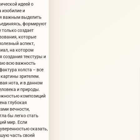
ической идеей о
а изобилие и
ся важным выделить
бъединяясь, формируют
е только создает
вования, которые
полезный аспект,
иал, на котором
я создания текстуры и
маю всю важность
фактура холста – все
е картины зрителем.
вая нота, и в данном
еловека и природы.
ложностью композиций
ена глубокая
сами вечности,
гла бы легко стать
ий мир. Если
 уверенностью сказать,
ьшую часть своей