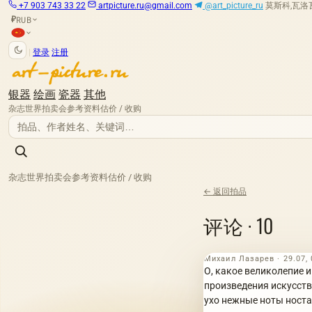
+7 903 743 33 22
artpicture.ru@gmail.com
@art_picture_ru
莫斯科,瓦洛瓦娅
RUB
₽
|
登录
注册
银器
绘画
瓷器
其他
杂志
世界拍卖会
参考资料
估价 / 收购
杂志
世界拍卖会
参考资料
估价 / 收购
← 返回拍品
评论 · 10
Михаил Лазарев · 29.07, 
О, какое великолепие 
произведения искусств
ухо нежные ноты носта