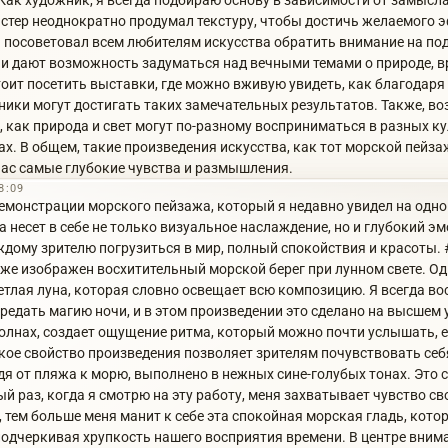
Как художник, я всегда подбираю основу в зависимости от замысла
мастер неоднократно продумал текстуру, чтобы достичь желаемого 
ы посоветовал всем любителям искусства обратить внимание на по
о и дают возможность задуматься над вечными темами о природе, в
тоит посетить выставки, где можно вживую увидеть, как благодар
ики могут достигать таких замечательных результатов. Также, во
, как природа и свет могут по-разному восприниматься в разных ку
ах. В общем, такие произведения искусства, как тот морской пейза
ас самые глубокие чувства и размышления.
8:09
емонстрации морского пейзажа, который я недавно увидел на одно
а несет в себе не только визуальное наслаждение, но и глубокий 
дому зрителю погрузиться в мир, полный спокойствия и красоты.
же изображен восхитительный морской берег при лунном свете. О
етлая луна, которая словно освещает всю композицию. Я всегда во
редать магию ночи, и в этом произведении это сделано на высшем 
олнах, создает ощущение ритма, который можно почти услышать, 
ое свойство произведения позволяет зрителям почувствовать себ
дя от пляжа к морю, выполнено в нежных сине-голубых тонах. Это
ый раз, когда я смотрю на эту работу, меня захватывает чувство с
 тем больше меня манит к себе эта спокойная морская гладь, кото
подчеркивая хрупкость нашего восприятия времени. В центре вним