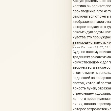
Как устроитель выстав
картина выполняет сво
произведение. Это не 
отключиться от суеты 
изображения такого ка
которое создает это х
рекомендую задумывать
чувства это пробуждае
взаимодействие с иск
Иван Петров · 29.07, 08:
Судя по вашему описан
традициях романтизма
искусствоведом с долги
творчество, а также о
стоит отметить исполь
падающий на поверхнос
светом, который заста
яркость лучей, отража
стремлением художник
данного произведения 
линии, плавно переход
которое встречается ч