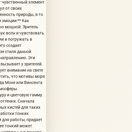
ит чувственный элемент
ул от своих
нность природы, в то
 эмоции:** Как
ьно мощной. Зритель
вук волн и чувствовать
ии и погружать в
это создает
зе стиля данной
 направлению. Эти
 вызывает у зрителей.
ует внимание на свете
етить, что мотивы моря
ода Моне или Винсента
тмосферы.
уру и цветовую гамму.
 оттенки. Сначала
ных кистей для таких
работки тонких
й для работы, придает
лее тонкий может