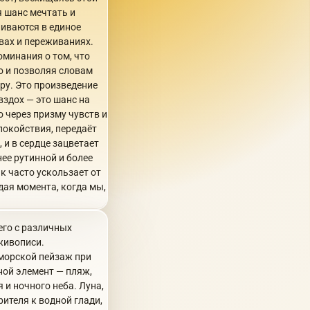
я шанс мечтать и
ливаются в единое
твах и переживаниях.
минания о том, что
во и позволяя словам
ру. Это произведение
вздох — это шанс на
о через призму чувств и
покойствия, передаёт
и в сердце зацветает
ее рутинной и более
ак часто ускользает от
дая момента, когда мы,
его с различных
 живописи.
 морской пейзаж при
ной элемент — пляж,
 и ночного неба. Луна,
ителя к водной глади,