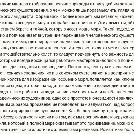
к такие мастера отображали величие природы с присущей им романт
ческого существования, о чем можно лишь поразмыслить, глядя н
рского ландшафта. Обращаясь к более конкретным деталям, кажет
 входа в пещеру и силуэта корабля на горизонте. Эти элементы, о
ствием берега и тайной, которую несет мощь моря. Такой подход н
но и подчеркивает внутренние переживания человеческого сущест
 романтизма, где природа зачастую выступает как оппонент, душе
 внутренние состояния человека. Интересно также отметить матер
 это действительно холст, то следует подчеркнуть его важность дл
 который всегда восхищался работами мастеров живописи, я пони
овы для создания произведения. Плотность, текстура и желаемая 
ет технику исполнения, но и в конечном счете влияет на восприяти
нии холста для изображений, особенно моря, появляется как ключе
ается сцена, которая наводит на размышления о взаимодействии ч
ждать, что работа выглядит «слишком просто» или не обладает с
адемических художников, однако в простоте и очевидности заключ
аким образом, произведение позволяет нам задуматься над вопро
чности природы при лунном свете. Как было упомянуто, картина мо
 бесед о сущности жизни и о том, как мы воспринимаем окружающ
тиля, который в полной мере охватывает это произведение, можно с
омантической стилистике с элементами реализма. Романтизм, бо́л