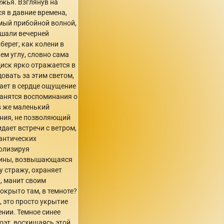
жья. Взглянув на
я в давние времена,
емый прибойной волной,
 шали вечерней
ерег, как колени в
ем углу, словно сама
диск ярко отражается в
овать за этим светом,
вает в сердце ощущение
хранятся воспоминания о
в же маленький
ения, не позволяющий
дает встречи с ветром,
мантических
волизируя
ртины, возвышающаяся
у стражу, охраняет
, манит своим
окрыто там, в темноте?
, это просто укрытие
ении. Темное синее
оэт, восхищаясь этой