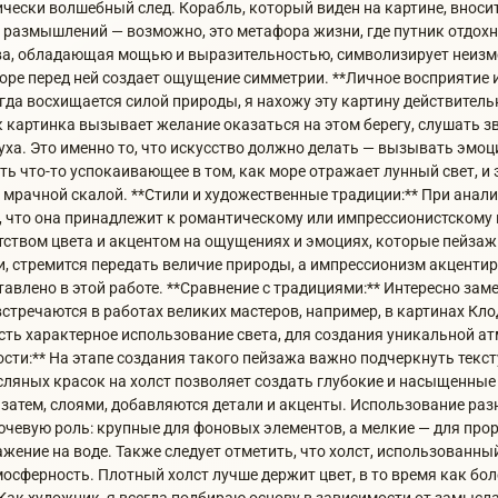
тически волшебный след. Корабль, который виден на картине, внос
размышлений — возможно, это метафора жизни, где путник отдохн
ва, обладающая мощью и выразительностью, символизирует неизме
оре перед ней создает ощущение симметрии. **Личное восприятие и
гда восхищается силой природы, я нахожу эту картину действител
к картинка вызывает желание оказаться на этом берегу, слушать з
уха. Это именно то, что искусство должно делать — вызывать эмоц
ь что-то успокаивающее в том, как море отражает лунный свет, и 
 мрачной скалой. **Стили и художественные традиции:** При анали
 что она принадлежит к романтическому или импрессионистскому
тством цвета и акцентом на ощущениях и эмоциях, которые пейзаж
и, стремится передать величие природы, а импрессионизм акцентир
ставлено в этой работе. **Сравнение с традициями:** Интересно зам
 встречаются в работах великих мастеров, например, в картинах Кл
 есть характерное использование света, для создания уникальной а
ости:** На этапе создания такого пейзажа важно подчеркнуть текст
ляных красок на холст позволяет создать глубокие и насыщенные
 затем, слоями, добавляются детали и акценты. Использование раз
ючевую роль: крупные для фоновых элементов, а мелкие — для про
ажение на воде. Также следует отметить, что холст, использованны
мосферность. Плотный холст лучше держит цвет, в то время как бо