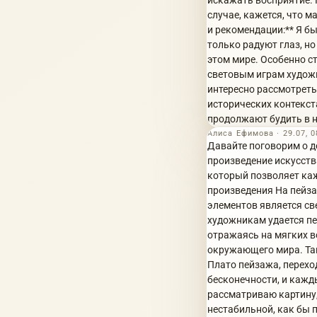
искажать восприятие. 
случае, кажется, что 
и рекомендации:** Я б
только радуют глаз, н
этом мире. Особенно с
световым играм художн
интересно рассмотреть
исторических контекст
продолжают будить в н
Алиса Ефимова · 29.07, 0
Давайте поговорим о д
произведение искусств
который позволяет каж
произведения На пейза
элементов является св
художникам удается пе
отражаясь на мягких в
окружающего мира. Так
Плато пейзажа, перехо
бесконечности, и кажд
рассматриваю картину,
нестабильной, как бы 