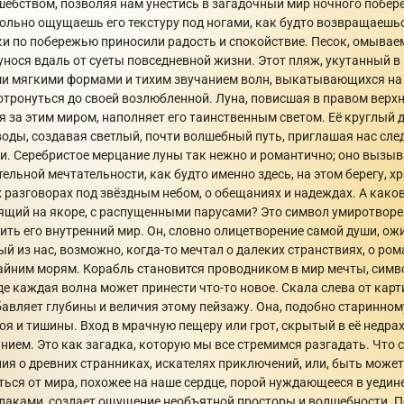
ебством, позволяя нам унестись в загадочный мир ночного побере
вольно ощущаешь его текстуру под ногами, как будто возвращаешьс
ки по побережью приносили радость и спокойствие. Песок, омыва
 унося вдаль от суеты повседневной жизни. Этот пляж, укутанный в
и мягкими формами и тихим звучанием волн, выкатывающихся на б
тронуться до своей возлюбленной. Луна, повисшая в правом верхн
 за этим миром, наполняет его таинственным светом. Её круглый 
оды, создавая светлый, почти волшебный путь, приглашая нас след
ни. Серебристое мерцание луны так нежно и романтично; оно вызы
ельной мечтательности, как будто именно здесь, на этом берегу, 
х разговорах под звёздным небом, о обещаниях и надеждах. А како
ящий на якоре, с распущенными парусами? Это символ умиротвор
ть его внутренний мир. Он, словно олицетворение самой души, ожи
й из нас, возможно, когда-то мечтал о далеких странствиях, о ро
айним морям. Корабль становится проводником в мир мечты, сим
де каждая волна может принести что-то новое. Скала слева от ка
бавляет глубины и величия этому пейзажу. Она, подобно старинном
оя и тишины. Вход в мрачную пещеру или грот, скрытый в её недрах
ием. Это как загадка, которую мы все стремимся разгадать. Что с
ия о древних странниках, искателях приключений, или, быть может
ыться от мира, похожее на наше сердце, порой нуждающееся в уедин
блаками, создает ощущение необъятной просторы и волшебности. П