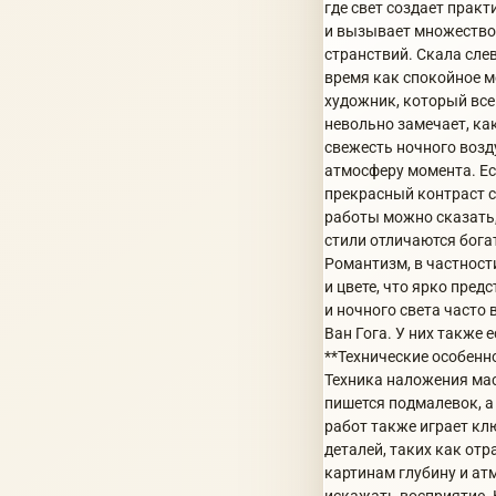
где свет создает прак
и вызывает множество 
странствий. Скала сле
время как спокойное м
художник, который все
невольно замечает, ка
свежесть ночного возд
атмосферу момента. Ест
прекрасный контраст с
работы можно сказать,
стили отличаются бога
Романтизм, в частност
и цвете, что ярко пред
и ночного света часто
Ван Гога. У них также
**Технические особенн
Техника наложения мас
пишется подмалевок, а
работ также играет кл
деталей, таких как отр
картинам глубину и ат