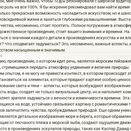
ок, мне очень важно, чтобы 작품ы резонировали с широкой аудитор
ю роль на все 100%. Я бы искренне рекомендовал вам найти время 
только прекрасная возможность насладиться искусством, но и шанс
повседневной жизни и заняться глубокими размышлениями. Выстав
чества, несомненно, стоит посетить. Полное погружение в атмосфе
удожественное произведение, стоит вашего внимания и времени. На 
ся о значении каждого детали в произведениях искусства и их вли
т? Что сподвигает задуматься? Это, несомненно, важные аспекты,
усством насыщенным и значимым.
10
ию, произведение, о котором идет речь, является морским пейзаж
, стремящимся передать атмосферу уединения и величия природы.
м опытом, я не могу не привести контекст, в котором происходит 
становиться на элементах, которые придают картине особую ценнос
зование света и тени – аспекты, которые возбуждают воображение.
ть воды, создает не только визуальный центр, но и наполняет к
вляет зрителя задуматься о вечности и изменчивости времени. Эта
ющихся на воде, устойчиво связывают картину с романтическими 
ов запечатлеть чувства, пробуждаемые природой. Еще одним уни
является детальное изображение моря и берега, которые обрамля
ящие от песчаного пляжа к морской зыби, создают ощущение движ
асто в произведениях эскулапов природы, таких как Каспар Давид