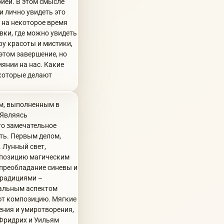
ией. В этом смысле
и лично увидеть это
 на некоторое время
ки, где можно увидеть
ру красоты и мистики,
этом завершение, но
янии на нас. Какие
 которые делают
ем, выполненным в
 Являясь
это замечательное
ть. Первым делом,
 Лунный свет,
омпозицию магическим
 преобладание синевы и
традициями –
кальным аспектом
ют композицию. Мягкие
ения и умиротворения,
 Фридрих и Уильям