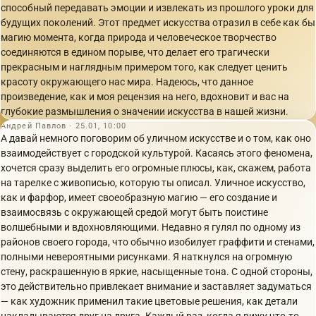
способный передавать эмоции и извлекать из прошлого уроки для
будущих поколений. Этот предмет искусства отразил в себе как бы
магию момента, когда природа и человеческое творчество
соединяются в едином порыве, что делает его трагически
прекрасным и наглядным примером того, как следует ценить
красоту окружающего нас мира. Надеюсь, что данное
произведение, как и моя рецензия на него, вдохновит и вас на
глубокие размышления о значении искусства в нашей жизни.
Андрей Павлов · 25.01, 10:00
А давай немного поговорим об уличном искусстве и о том, как оно
взаимодействует с городской культурой. Касаясь этого феномена,
хочется сразу выделить его огромные плюсы, как, скажем, работа
на тарелке с живописью, которую ты описал. Уличное искусство,
как и фарфор, имеет своеобразную магию — его создание и
взаимосвязь с окружающей средой могут быть поистине
волшебными и вдохновляющими. Недавно я гулял по одному из
районов своего города, что обычно изобилует граффити и стенами,
полными невероятными рисунками. Я наткнулся на огромную
стену, раскрашенную в яркие, насыщенные тона. С одной стороны,
это действительно привлекает внимание и заставляет задуматься
— как художник применил такие цветовые решения, как детали