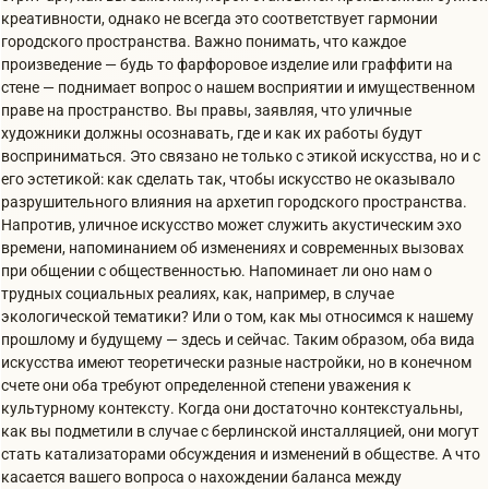
креативности, однако не всегда это соответствует гармонии
городского пространства. Важно понимать, что каждое
произведение — будь то фарфоровое изделие или граффити на
стене — поднимает вопрос о нашем восприятии и имущественном
праве на пространство. Вы правы, заявляя, что уличные
художники должны осознавать, где и как их работы будут
восприниматься. Это связано не только с этикой искусства, но и с
его эстетикой: как сделать так, чтобы искусство не оказывало
разрушительного влияния на архетип городского пространства.
Напротив, уличное искусство может служить акустическим эхо
времени, напоминанием об изменениях и современных вызовах
при общении с общественностью. Напоминает ли оно нам о
трудных социальных реалиях, как, например, в случае
экологической тематики? Или о том, как мы относимся к нашему
прошлому и будущему — здесь и сейчас. Таким образом, оба вида
искусства имеют теоретически разные настройки, но в конечном
счете они оба требуют определенной степени уважения к
культурному контексту. Когда они достаточно контекстуальны,
как вы подметили в случае с берлинской инсталляцией, они могут
стать катализаторами обсуждения и изменений в обществе. А что
касается вашего вопроса о нахождении баланса между