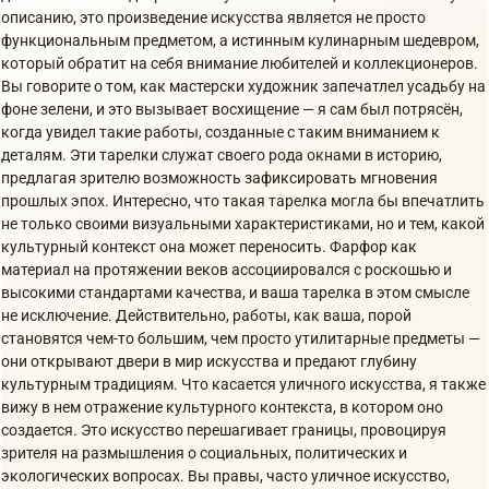
описанию, это произведение искусства является не просто
функциональным предметом, а истинным кулинарным шедевром,
который обратит на себя внимание любителей и коллекционеров.
Вы говорите о том, как мастерски художник запечатлел усадьбу на
фоне зелени, и это вызывает восхищение — я сам был потрясён,
когда увидел такие работы, созданные с таким вниманием к
деталям. Эти тарелки служат своего рода окнами в историю,
предлагая зрителю возможность зафиксировать мгновения
прошлых эпох. Интересно, что такая тарелка могла бы впечатлить
не только своими визуальными характеристиками, но и тем, какой
культурный контекст она может переносить. Фарфор как
материал на протяжении веков ассоциировался с роскошью и
высокими стандартами качества, и ваша тарелка в этом смысле
не исключение. Действительно, работы, как ваша, порой
становятся чем-то большим, чем просто утилитарные предметы —
они открывают двери в мир искусства и предают глубину
культурным традициям. Что касается уличного искусства, я также
вижу в нем отражение культурного контекста, в котором оно
создается. Это искусство перешагивает границы, провоцируя
зрителя на размышления о социальных, политических и
экологических вопросах. Вы правы, часто уличное искусство,