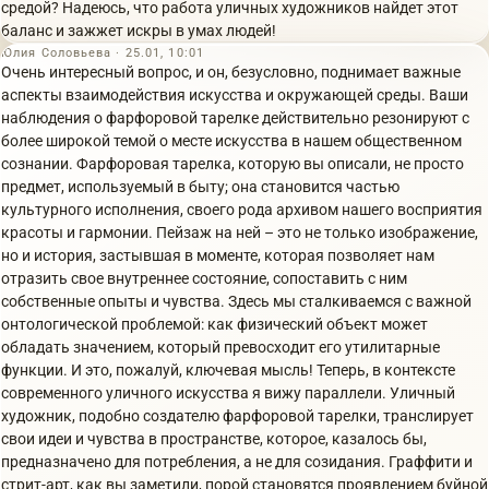
средой? Надеюсь, что работа уличных художников найдет этот
баланс и зажжет искры в умах людей!
Юлия Соловьева · 25.01, 10:01
Очень интересный вопрос, и он, безусловно, поднимает важные
аспекты взаимодействия искусства и окружающей среды. Ваши
наблюдения о фарфоровой тарелке действительно резонируют с
более широкой темой о месте искусства в нашем общественном
сознании. Фарфоровая тарелка, которую вы описали, не просто
предмет, используемый в быту; она становится частью
культурного исполнения, своего рода архивом нашего восприятия
красоты и гармонии. Пейзаж на ней – это не только изображение,
но и история, застывшая в моменте, которая позволяет нам
отразить свое внутреннее состояние, сопоставить с ним
собственные опыты и чувства. Здесь мы сталкиваемся с важной
онтологической проблемой: как физический объект может
обладать значением, который превосходит его утилитарные
функции. И это, пожалуй, ключевая мысль! Теперь, в контексте
современного уличного искусства я вижу параллели. Уличный
художник, подобно создателю фарфоровой тарелки, транслирует
свои идеи и чувства в пространстве, которое, казалось бы,
предназначено для потребления, а не для созидания. Граффити и
стрит-арт, как вы заметили, порой становятся проявлением буйной