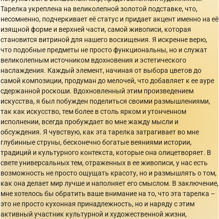
Тарелка укреплена на великолепной золотой подставке, что,
несомненно, подчеркивает её статус и придает акцент именно на её
изящной форме и верхней части, самой живописи, которая
становится витриной для нашего восхищения. Я искренне верю,
что подобные предметы не просто функциональны, но и служат
великолепным источником вдохновения и эстетического
наслаждения. Каждый элемент, начиная от выбора цветов до
самой композиции, продуман до мелочей, что добавляет к ее ауре
сдержанной роскоши. Вдохновленный этим произведением
искусства, я был побужден поделиться своими размышлениями,
так как искусство, тем более в столь ярком и утонченном
исполнении, всегда пробуждает во мне жажду мысли и
обсуждения. Я чувствую, как эта тарелка затрагивает во мне
глубинные струны, бесконечно богатые веяниями истории,
традиций и культурного контекста, которые она олицетворяет. В
свете универсальных тем, отраженных в ее живописи, у нас есть
возможность не просто ощущать красоту, но и размышлять о том,
как она делает мир лучше и наполняет его смыслом. В заключение,
мне хотелось бы обратить ваше внимание на то, что эта тарелка –
это не просто кухонная принадлежность, но и наряду с этим
активный участник культурной и художественной жизни,