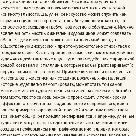
но и устойчивости таких объектов. Что касается уличного
искусства, вы затронули важные аспекты этики и культурной
контекстуальности. Да, уличное искусство может служить как
формой социального протеста, так и безусловной красоты, но
вопрос его размещения требует совместного обсуждения. Именно
вовлеченность местных жителей и художников может создавать
области, где и искусство может внести значимый вклад в
общественную дискуссию, и при этом уважительно относиться к
городской среде. Как вы правильно заметили, некоторые уличные
художники действительно ищут пути взаимодействия с природной
средой, создавая инсталляции, которые как бы "разговаривают" с
окружающим пространством. Применение экологически чистых
материалов в живописи или создание временных инсталляций,
которые будет легко демонтировать, может стать той самой
мостиком между художественным самовыражением и заботой о
том месте, где это самовыражение происходит. С точки зрения
эффективного сочетания традиционного и современного, как в
вашем примере с фарфоровой тарелкой и уличным искусством,
возникает обширное поле для экспериментов. Например, уличные
художники могут черпать вдохновение из исторических стилей,
создавая перформансы или графические инсталляции, которые
отсылают к классическим произведениям искусства, включая и