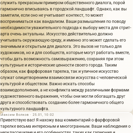
служить прекрасным примером общественного диалога, порой
гармонично вписываясь в городской ландшафт. Однако, как вы
заметили, если оно не учитывает контекст, то может
восприниматься как вандализм. Ваши размышления по поводу
необходимости уважительного подхода к выбору места для стрит-
арта очень актуальны. Искусство действительно должно
учитывать окружающую среду, и именно это может сделать его
значимым и открытым для диалога. Это вызов не только для
художников, но и для сообществ, которые могут работать вместе,
чтобы дать возможность самовыражению, сохраняя при этом
культурные и исторические ценности своего города. Таким
образом, как фарфоровая тарелка, так и уличное искусство
служат олицетворением взаимосвязи искусства с человеческой
культурой и обществом. Важно искать способы
взаимодополнения, а не конфликта между различными формами
художественного выражения, чтобы они могли обогащать друг
друга и способствовать созданию более гармоничного общего
культурного ландшафта.
Максим Волков · 25.01, 10:02
Приветствую вас! Я нахожу ваш комментарий о фарфоровой
тарелке весьма интересным и многогранным. Ваши наблюдения о
неоклассицизме и его особенностях, таких как гармония и