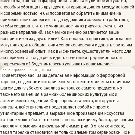
искусства, как ваша фарфоровая тарелка и уличное искусство,
способны обогащать друг друга, открывая диалог между историей
и современностью. Я бы посоветовал обратить внимание на
примеры таких синергий, когда художники совместно работают,
чтобы создавать что-то уникальное, интегрируя элементы из
разных направлений. Так чем же именно различается ваше
восприятие этих двух стилей? Как показала практика, иногда они
могут находить общие точки соприкосновения и давать зрителям
многоуровневый опыт. Как вы считаете, существует ли место для
эксперимента, когда речь идет о сочетании традиционного и
современного? Будет интересно услышать ваше мнение!
Елена Орлова · 25.01, 10:04
Приветствую вас! Ваша детальная информация о фарфоровой
тарелке, ее декоре и историческом контексте является отличным
шагом для глубокого анализа не только самого предмета, но
также его значения в рамках более широких культурных и
эстетических тенденций. Фарфоровая тарелка, которую вы
описали, действительно представляет собой не просто
утилитарный предмет, а выраженное произведение искусства,
которое может быть отнесено к неоклассицизму благодаря своим
идеалам гармонии и визуальной симметрии. В этом контексте,
такая тарелка становится не только элементом сервировки, но и