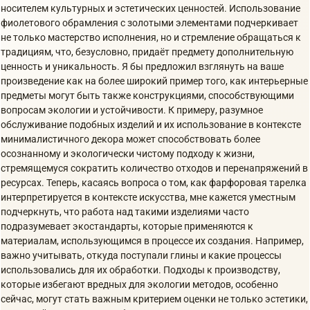
носителем культурных и эстетических ценностей. Использование
фиолетового обрамления с золотыми элементами подчеркивает
не только мастерство исполнения, но и стремление обращаться к
традициям, что, безусловно, придаёт предмету дополнительную
ценность и уникальность. Я бы предложил взглянуть на ваше
произведение как на более широкий пример того, как интерьерные
предметы могут быть также конструкциями, способствующими
вопросам экологии и устойчивости. К примеру, разумное
обслуживание подобных изделий и их использование в контексте
минималистичного декора может способствовать более
осознанному и экологически чистому подходу к жизни,
стремящемуся сократить количество отходов и перенапряжений в
ресурсах. Теперь, касаясь вопроса о том, как фарфоровая тарелка
интерпретируется в контексте искусства, мне кажется уместным
подчеркнуть, что работа над такими изделиями часто
подразумевает экостандарты, которые применяются к
материалам, использующимся в процессе их создания. Например,
важно учитывать, откуда поступали глины и какие процессы
использовались для их обработки. Подходы к производству,
которые избегают вредных для экологии методов, особенно
сейчас, могут стать важным критерием оценки не только эстетики,