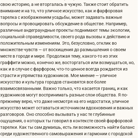
свою историю, а не вторгалась в чужую. Также стоит обратить
внимание и на то, что уличное искусство, как и фарфоровая
тарелка с изображением усадьбы, может задавать важные
вопросы и провоцировать обсуждение в обществе. Например,
различные андеграундные проекты поднимают темы экологии,
социальной справедливости, своего рода вызовы к действию и
положительным изменениям. Это, безусловно, отклик во
множестве чувств — от восхищения до размышления о своем
месте в городе и мире. Продолжая тему, какого-то из этих
граффити можно, конечно же, восторгаться или возмущаться, но,
как и в случае с фарфором, что-то ценное всегда рождается из
страсти и упрямства художников. Мое мнение — уличное
искусство и культура городов становятся все более
взаимосвязанными. Важно только, что касается границ, и как
художников могут воспринимать разные слои общества. Я по-
прежнему верю, что даже несмотря на его недостатки, уличное
искусство может оставаться источником вдохновения и важных
разговоров. Оно способно вызывать у нас те глубинные
ощущения, о которых ты говорил в контексте своей фарфоровой
тарелки. Как ты сам думаешь, есть ли возможность найти баланс
среди художественного самовыражения и гармонии с городской