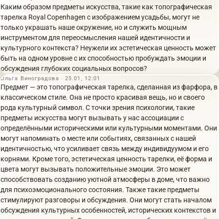
Каким образом предметы искусства, такие как топографическая
тарелка Royal Copenhagen с изображением усадьбы, могут не
только украшать наше окружение, но и служить мощным
инструментом для переосмысления нашей идентичности и
культурного контекста? Неужели их эстетическая ценность может
быть на одном уровне с их способностью пробуждать эмоции и
обсуждения глубоких социальных вопросов?
Ольга Виноградова · 25.01, 12:01
Предмет — это топографическая тарелка, сделанная из фарфора, в
классическом стиле. Она не просто красивая вещь, но и своего
рода культурный символ. С точки зрения психологии, такие
предметы искусства могут вызывать у нас ассоциации с
определёнными историческими или культурными моментами. Они
могут напоминать о месте или событиях, связанных с нашей
идентичностью, что усиливает связь между индивидуумом и его
корнями. Кроме того, эстетическая ценность тарелки, её форма и
цвета могут вызывать положительные эмоции. Это может
способствовать созданию уютной атмосферы в доме, что важно
для психоэмоционального состояния. Также такие предметы
стимулируют разговоры и обсуждения. Они могут стать началом
обсуждения культурных особенностей, исторических контекстов и