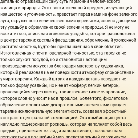
детально отражающий саму суть гармонии человеческого
жилища и природы. Этот восхитительный предмет, излучающий
изящество и утонченность, предстает перед нами на фоне зеленого
луга, окруженного величественными деревьями, словно дающими
эту усадьбу в обрамление своей зелени и природы. Я не могу не
восхититься, описывая живопись усадьбы, которая расположена
в центре тарелки: светлый фасад здания, обрамленный ухоженной
растительностью, будто бы приглашает нас в свои объятия.
Изготовленная с почти ювелирной точностью, эта тарелка не
только служит посудой, но и становится настоящим
произведением искусства благодаря мастерству художника,
который реализовал на ее поверхности атмосферу спокойствия и
умиротворения. Каждый штрих и каждая деталь передают не
только форму усадьбы, но и ее атмосферу: легкий ветерок,
проносящийся через листву, таинственное тихое очарование,
которое словно уносит нас в прошлое. Более того, фиолетовое
обрамление с золотыми декоративными элементами придает
тарелке исключительную элегантность, создавая эффектный
контраст с центральной композицией. Эта комбинация цвета
наглядно подчеркивает роскошь, которая наполняет собой весь
предмет, привлекает взгляд и завораживает, позволяя нам
погружаться в волшебный мир, представленный художником.