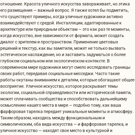
отношение. Красота уличного искусства завораживает, но этика
его размещения — важный вопрос. Я также хотел бы подметить,
что существуют примеры, когда уличные художники активно
взаимодействуют с средой. Инсталляции, адаптированные к
архитектуре или природным объектам — это как раз те моменты,
когда искусство, вне зависимости от формата, может создать
диалог с зрителем и пространством. Применение цветовых
решений и текстур, как вы заметили, может не только вызвать
эстетическое наслаждение, но и заставить задуматься о более
глубоком социальном или экологическом контексте. В
современном мире художники могут смело исследовать границы
своих работ, передавая социальные месседжи. Часто такие
работы окутаны вниманием к деталям, которые обогащают общее
восприятие. Уличное искусство, которое раскрывает темы
экологии, социальной справедливости или исторической памяти,
может сплачивать сообщества и способствовать дальнейшему
осмыслению нашего места в мире — подобно тому, как ваша
фарфоровая тарелка передает уникальные моменты и атмосферу.
Таким образом, находясь между функциональным и
символическим, оба вида искусства — и фарфоровая тарелка, и
уличное искусство — находят свое место в культурной и