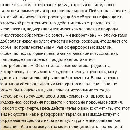
относится к стилю неоклассицизма, который ценит идеалы
гармонии, симметрии и пропорциональности. Пейзаж на тарелке, в
который так искусно встроена усадьба с её светлым фасадом и
ухоженной растительностью, действительно отражает суть
неоклассики, подчеркивая взаимосвязь человека и природы.
Фиолетовое обрамление с золотыми декоративными элементами
добавляет изделию элегантности и нотки роскоши, что делает его
особенно привлекательным. Рынок фарфоровых изделий,
особенно тех, которые представляют высокое искусство, как
например, ваша тарелка, продолжает оставаться
востребованным. Объекты, которые сочетают редкость,
историческую значимость и художественную ценность, могут
достигать значительной рыночной стоимости. Ваша тарелка,
учитывая её уникальность и мастерство исполнения, вполне
может быть оценена в диапазоне от нескольких сотен до
нескольких тысяч долларов, в зависимости от авторства
художника, состояния предмета и спроса на подобные изделия.
Говоря о стрит-арте, здесь действительно важно отметить, что этот
вид искусства, как и фарфоровая тарелка, взаимодействует с
окружающей средой и выражает культурные или социальные
послания. Уличное искусство может олицетворять протест или