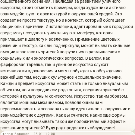
общественного сознания. Наблюдая за развитием уличного
искусства, стоит отметить примеры, когда художники активно
взаимодействуют с архитектурой и окружающей средой. Это
создает не просто текстуру, но и контекст, который обогащает
общий опыт зрителей. Инсталляции, адаптированные к городской
среде, могут создавать уникальную атмосферу, которая
приглашает к диалогу и вовлечению. Применение цветовых
решений и текстур, как вы подчеркнули, может вызвать сильные
эмоции и заставить зрителей погрузиться в размышления о
социальных или экологических вопросах. В целом, как
фарфоровая тарелка, так и уличное искусство служат
источниками вдохновения и могут побуждать к обсуждению
важнейших тем, несущих культурное и социальное значение.
Каждый предмет искусства может стать не только визуальным
объектом, но и посредником рода опыта, соединяя зрителей с
историей и культурным контекстом. Искусство, таким образом,
является мощным механизмом, позволяющим нам
переосмысливать и осознавать нашу идентичность, окружение и
взаимодействие с другими. Как вы считаете, какие еще формы
искусства могут вызывать такой же положительный эффект и
осознание у зрителей? Буду рад продолжить обсуждение!
Степан Воронов · 25.01, 12:00