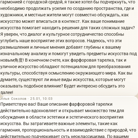
гармонией с городской средой, я также хотел бы подчеркнуть, что
необходимо продолжать усилия по созданию пространства, где и
художники, и местные жители могут совместно обсуждать, как
искусство может вписаться в контекст. Как ваше понимание
искусства помогает находить решения для таких сложных задач?
Я уверен, что диалог и культурное сотрудничество способны
углубить наше восприятие этих вопросов. Надеюсь, что эти
размышления и личные мнения добавят глубины к вашему
изначальному анализу и помогут увидеть предметы искусства под
новым角度! В конечном счете, как фарфоровая тарелка, так и
уличное искусство обладают потенциалом для преобразования
культуры, способствуя осмыслению окружающего мира. Как вы
думаете, существуют ли иные виды искусства, которые могут
оказывать подобное влияние? Будет интересно обсудить это
далее!
Илья Соколов · 25.01, 10:03
Приветствую вас! Ваше описание фарфоровой тарелки
действительно вдохновляет и открывает множество тем для
обсуждения в области эстетики и эстетического восприятия
искусства. Вы затрагиваете важные элементы, такие как
гармония, пропорциональность и взаимодействие с природой, что
действительно подчеркивает суть неоклассицизма. По вашему