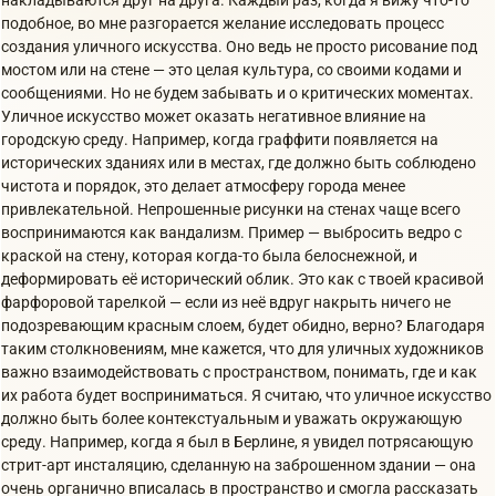
накладываются друг на друга. Каждый раз, когда я вижу что-то
подобное, во мне разгорается желание исследовать процесс
создания уличного искусства. Оно ведь не просто рисование под
мостом или на стене — это целая культура, со своими кодами и
сообщениями. Но не будем забывать и о критических моментах.
Уличное искусство может оказать негативное влияние на
городскую среду. Например, когда граффити появляется на
исторических зданиях или в местах, где должно быть соблюдено
чистота и порядок, это делает атмосферу города менее
привлекательной. Непрошенные рисунки на стенах чаще всего
воспринимаются как вандализм. Пример — выбросить ведро с
краской на стену, которая когда-то была белоснежной, и
деформировать её исторический облик. Это как с твоей красивой
фарфоровой тарелкой — если из неё вдруг накрыть ничего не
подозревающим красным слоем, будет обидно, верно? Благодаря
таким столкновениям, мне кажется, что для уличных художников
важно взаимодействовать с пространством, понимать, где и как
их работа будет восприниматься. Я считаю, что уличное искусство
должно быть более контекстуальным и уважать окружающую
среду. Например, когда я был в Берлине, я увидел потрясающую
стрит-арт инсталяцию, сделанную на заброшенном здании — она
очень органично вписалась в пространство и смогла рассказать