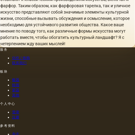
фарфор. Таким образом, как фарфоровая тарелка, так и уличное
искусство представляют собой значимые элементы культурной
жизни, способные вызывать обсуждения и осмысление, которое
необходимо для устойчивого развития общества. Какое ваше
мнение по поводу того, как различные формы искусства могут
работать вместе, чтобы обогатить культурный ландшафт? Я с
нетерпением жду ваших мыслей!
服务
估价 / 收购
联系我们
板块
银器
绘画
瓷器
其他
个人中心
登录
注册
参考资料
杂志