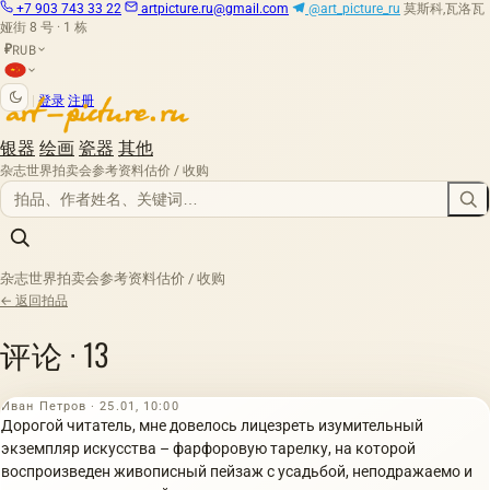
+7 903 743 33 22
artpicture.ru@gmail.com
@art_picture_ru
莫斯科,瓦洛瓦
娅街 8 号 · 1 栋
RUB
₽
|
登录
注册
银器
绘画
瓷器
其他
杂志
世界拍卖会
参考资料
估价 / 收购
杂志
世界拍卖会
参考资料
估价 / 收购
← 返回拍品
评论 · 13
Иван Петров · 25.01, 10:00
Дорогой читатель, мне довелось лицезреть изумительный
экземпляр искусства – фарфоровую тарелку, на которой
воспроизведен живописный пейзаж с усадьбой, неподражаемо и