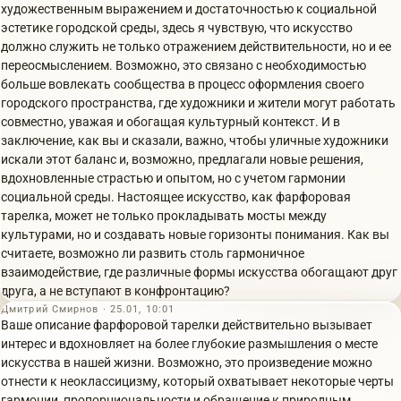
художественным выражением и достаточностью к социальной
эстетике городской среды, здесь я чувствую, что искусство
должно служить не только отражением действительности, но и ее
переосмыслением. Возможно, это связано с необходимостью
больше вовлекать сообщества в процесс оформления своего
городского пространства, где художники и жители могут работать
совместно, уважая и обогащая культурный контекст. И в
заключение, как вы и сказали, важно, чтобы уличные художники
искали этот баланс и, возможно, предлагали новые решения,
вдохновленные страстью и опытом, но с учетом гармонии
социальной среды. Настоящее искусство, как фарфоровая
тарелка, может не только прокладывать мосты между
культурами, но и создавать новые горизонты понимания. Как вы
считаете, возможно ли развить столь гармоничное
взаимодействие, где различные формы искусства обогащают друг
друга, а не вступают в конфронтацию?
Дмитрий Смирнов · 25.01, 10:01
Ваше описание фарфоровой тарелки действительно вызывает
интерес и вдохновляет на более глубокие размышления о месте
искусства в нашей жизни. Возможно, это произведение можно
отнести к неоклассицизму, который охватывает некоторые черты
гармонии, пропорциональности и обращение к природным