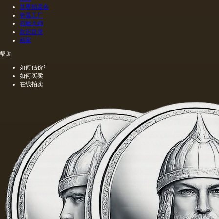
世界拍卖会
瓷器工厂
石雕大师
款识目录
画家
帮助
如何估价?
如何买卖
在线拍卖