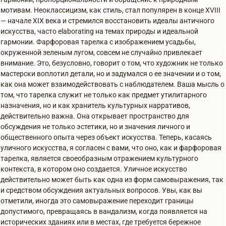
мотивам. Неоклассицизм, как стиль, стал популярен в конце XVIII
— начале XIX века и стремился восстановить идеалы античного
искусства, часто elaborating на темах природы и идеальной
гармонии. Фарфоровая тарелка с изображением усадьбы,
окруженной зеленым лугом, совсем не случайно привлекает
внимание. Это, безусловно, говорит о том, что художник не только
мастерски воплотил детали, но и задумался о ее значении и о том,
как она может взаимодействовать с наблюдателем. Ваша мысль о
том, что тарелка служит не только как предмет утилитарного
назначения, но и как хранитель культурных нарративов,
действительно важна. Она открывает пространство для
обсуждения не только эстетики, но и значения личного и
общественного опыта через объект искусства. Теперь, касаясь
уличного искусства, я согласен с вами, что оно, как и фарфоровая
тарелка, является своеобразным отражением культурного
контекста, в котором оно создается. Уличное искусство
действительно может быть как одна из форм самовыражения, так
и средством обсуждения актуальных вопросов. Увы, как вы
отметили, иногда это самовыражение переходит границы
допустимого, превращаясь в вандализм, когда появляется на
исторических зданиях или в местах, где требуется бережное