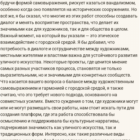
будучи формой самовыражения, рискует казаться вандализмом,
особенно когда оно появляется на исторических сооружениях. Но
всё же, я бы сказал, что многие из этих работ способны создавать
диалог и менять восприятие пространства, что делает их
значимыми как для художников, так и для общества в целом.
Важный момент, на который вы указали — это этическое
взаимодействие с городской средой. Я бы добавил, что
потребность в диалоге и сотрудничестве между художниками,
местными жителями и властями важна для устойчивого развития
уличного искусства. Некоторые проекты, где ценится мнение
самых разных участников процесса, становятся не только
выразительными, но и значимыми для конкретных сообществ.
Что касается вашего вопроса о балансе между художественным
самовыражением и гармонией с городской средой, я также
считаю, что это требует нового подхода, основанного на
совместных усилиях. Вместо суждения о том, где художники могут
или не могут размещать свои работы, нам стоит искать пути для
создания платформ, где эта работа способствовала бы
осмыслению и поддерживала бы культурные нарративы,
подчеркивая значимость как уличного искусства, так и
традиционных форм. Интересно, как такие различные виды