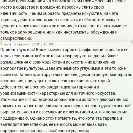
личных воспоминаний. Это помогает нам глубже осознать своё
место в обществе и, возможно, переосмыслить свою
идентичность. Таким образом, предметы искусства, как эта
тарелка, действительно могут сочетать в себе эстетическую
ценность и психологическое влияние, что делает их важными не
только как украшения, но и как инструменты обсуждения и
саморефлексии.
Артем Кузьмин · 25.01, 10:03
Приветствую вас! Ваши комментарии о фарфоровой тарелке и её
характеристиках действительно inspirируют на дальнейшие
размышления о взаимодействии искусств и их влиянии на
восприятие культуры. Давайте немного углубимся в эти тонкие
аспекты. Тарелка, которую вы описали, демонстрирует мастерство
исполнения, присущее стилю неоклассицизма, который
действительно воспроизводит идеалы гармонии и
уравновешенности, характерные для античного искусства.
Упоминание о фиолетовом обрамлении и золотых декоративных
элементах также подчеркивает высокую степень художественной
выразительности и стремление к элегантности, что я полностью
поддерживаю. Однако стоит отметить, что хотя эта тарелка и
выглядит впечатляюще, её ценность может вызывать
определенные вопросы, особенно в условиях