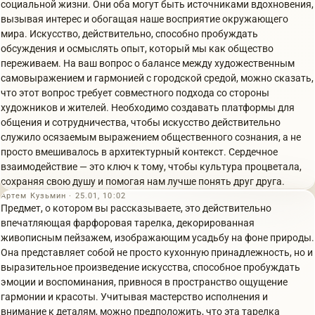
социальной жизни. Они оба могут быть источниками вдохновения,
вызывая интерес и обогащая наше восприятие окружающего
мира. Искусство, действительно, способно пробуждать
обсуждения и осмыслять опыт, который мы как общество
переживаем. На ваш вопрос о балансе между художественным
самовыражением и гармонией с городской средой, можно сказать,
что этот вопрос требует совместного подхода со стороны
художников и жителей. Необходимо создавать платформы для
общения и сотрудничества, чтобы искусство действительно
служило осязаемым выражением общественного сознания, а не
просто вмешивалось в архитектурный контекст. Сердечное
взаимодействие — это ключ к тому, чтобы культура процветала,
сохраняя свою душу и помогая нам лучше понять друг друга.
Артем Кузьмин · 25.01, 10:02
Предмет, о котором вы рассказываете, это действительно
впечатляющая фарфоровая тарелка, декорированная
живописным пейзажем, изображающим усадьбу на фоне природы.
Она представляет собой не просто кухонную принадлежность, но и
выразительное произведение искусства, способное пробуждать
эмоции и воспоминания, привнося в пространство ощущение
гармонии и красоты. Учитывая мастерство исполнения и
внимание к деталям, можно предположить, что эта тарелка