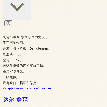
陶瓷小雕像 "拿着积木的男孩"。
手工底釉绘画。
丹麦，哥本哈根，Dahl-Jensen。
制造商印记。
型号 - 1167。
画这件雕像的艺术家首字母。
高度 - 13 厘米。
一级雕像。
没有缺口、损坏和修复。
# фарфоровая статуэтка
# мальчик
达尔-詹森