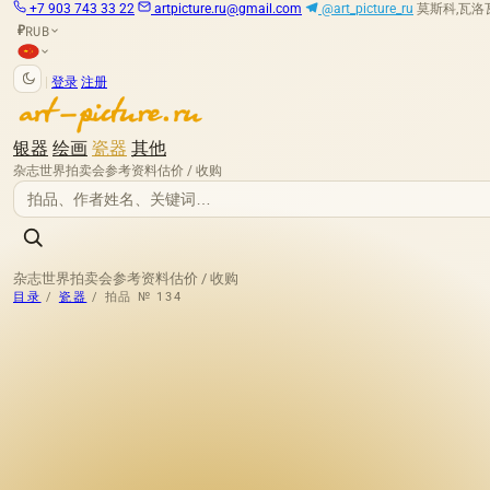
+7 903 743 33 22
artpicture.ru@gmail.com
@art_picture_ru
莫斯科,瓦洛瓦娅
RUB
₽
|
登录
注册
银器
绘画
瓷器
其他
杂志
世界拍卖会
参考资料
估价 / 收购
杂志
世界拍卖会
参考资料
估价 / 收购
目录
/
瓷器
/
拍品 № 134