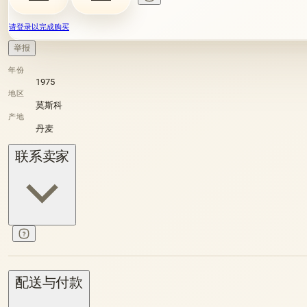
请登录以完成购买
举报
年份
1975
地区
莫斯科
产地
丹麦
联系卖家
配送与付款