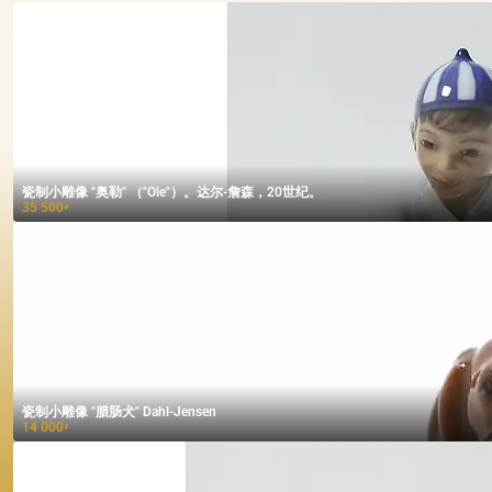
瓷制小雕像 "奥勒" （"Ole"）。达尔-詹森，20世纪。
35 500
₽
瓷制小雕像 "腊肠犬" Dahl-Jensen
14 000
₽