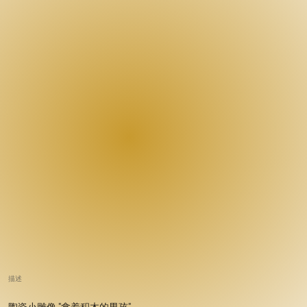
描述
陶瓷小雕像 "拿着积木的男孩"。