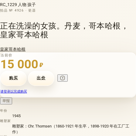
RC_1229 人物 孩子
拍品 № 4926 · 瓷器
正在洗澡的女孩。丹麦，哥本哈根，
皇家哥本哈根
皇家哥本哈根
当前价
15 000
₽
购买
出价
请登录以完成购买
举报
年份
1945
雕塑家
雕塑家：Chr. Thomsen（1860-1921 年生卒，1898-1920 年在工厂工
作）