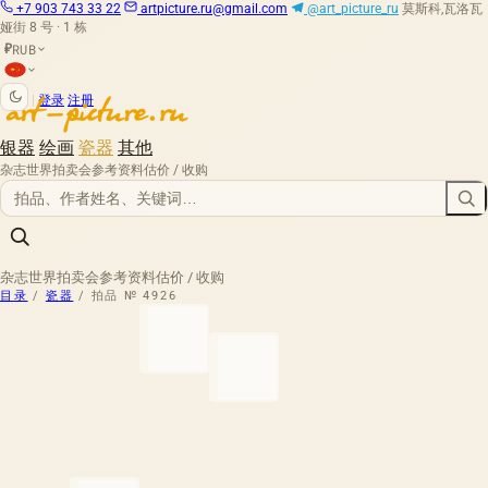
+7 903 743 33 22
artpicture.ru@gmail.com
@art_picture_ru
莫斯科,瓦洛瓦
娅街 8 号 · 1 栋
RUB
₽
|
登录
注册
银器
绘画
瓷器
其他
杂志
世界拍卖会
参考资料
估价 / 收购
杂志
世界拍卖会
参考资料
估价 / 收购
目录
/
瓷器
/
拍品 № 4926