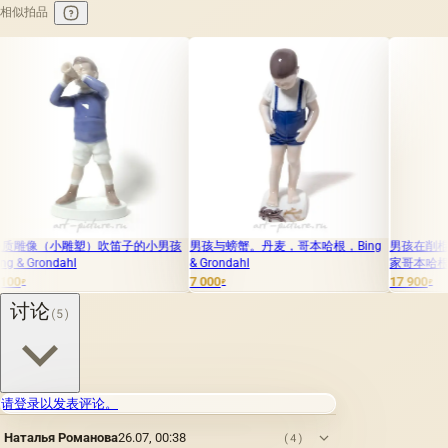
相似拍品
塑）吹笛子的小男孩
男孩与螃蟹。丹麦，哥本哈根，Bing
男孩在削棍子。丹麦，哥
& Grondahl
家哥本哈根。
7 000
17 900
₽
₽
讨论
(5)
请登录以发表评论。
Наталья Романова
26.07, 00:38
(4)