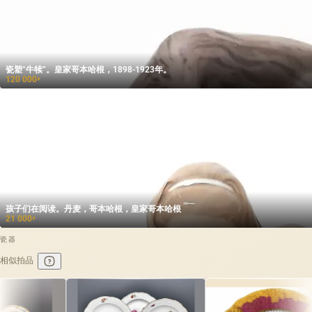
瓷塑“牛犊”。皇家哥本哈根，1898-1923年。
120 000
₽
孩子们在阅读。丹麦，哥本哈根，皇家哥本哈根
21 000
₽
瓷器
相似拍品