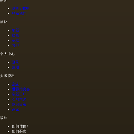
服务
估价 / 收购
联系我们
板块
银器
绘画
瓷器
其他
个人中心
登录
注册
参考资料
杂志
世界拍卖会
瓷器工厂
石雕大师
款识目录
画家
帮助
如何估价?
如何买卖