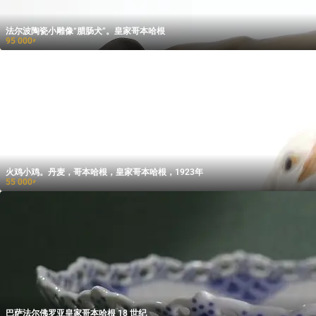
法尔波陶瓷小雕像“腊肠犬”。皇家哥本哈根
95 000
₽
火鸡小鸡。丹麦，哥本哈根，皇家哥本哈根，1923年
55 000
₽
巴萨法尔佛罗亚皇家哥本哈根 18 世纪