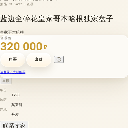
拍品 № 5492 · 瓷器
蓝边全碎花皇家哥本哈根独家盘子
皇家哥本哈根
当前价
320 000
₽
购买
出价
请登录以完成购买
举报
年份
1798
地区
莫斯科
产地
丹麦
联系卖家