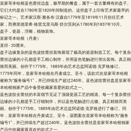
皇家哥本哈根蓝色蕾丝边盘，极早期的餐盘，属于一套古董稀有的盘子。
它们大约是在1780年至1820年间制造的。这些盘子上印有艺术家最早的
标记之一。艺术家汉斯·雅各布·汉森自1779年至1819年11月担任艺术
家，而弗里德里希·格雷戈里乌斯·舒尔茨则从1780年到1837年10月。
盘子，瓷器，浮雕，植物装饰。
皇家哥本哈根（丹麦）
直径 - 20厘米。
盘子边缘复杂的蓝色波纹蕾丝装饰展现了极高的瓷器制造工艺。每个复杂
蕾丝边缘的小孔都是手工精心制作，并用蓝色笔触进行突出装饰。真正精
致而美丽。创作于1775年。1885年由艺术总监阿诺德·克罗格修订。
1775年同年，皇家哥本哈根在丹麦成立。至今，该款式在皇家哥本哈根
被称为“服务编号1”，并已持续生产超过240年。蓝色波纹蕾丝盘是皇家哥
本哈根独家产品中备受收藏家喜爱的款式之一。
蓝色波纹全蕾丝的丰富细节见证了顶级瓷器工艺的精湛。每一个复杂蕾丝
边缘的小孔都是手工仔细制作，并以蓝色笔触进行点缀。真正精致而美
丽。创作于1775年。1885年由艺术总监阿诺德·克罗格进行了修订。同
年，皇家哥本哈根在丹麦成立。至今，该图案在皇家哥本哈根称为“服务
编号1”，并已持续生产超过240年。蓝色波纹全蕾丝是皇家哥本哈根独家
产品中收藏家最喜欢的款式之一。