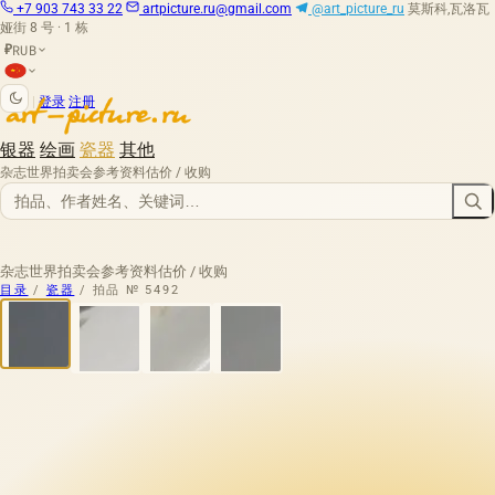
+7 903 743 33 22
artpicture.ru@gmail.com
@art_picture_ru
莫斯科,瓦洛瓦
娅街 8 号 · 1 栋
RUB
₽
|
登录
注册
银器
绘画
瓷器
其他
杂志
世界拍卖会
参考资料
估价 / 收购
杂志
世界拍卖会
参考资料
估价 / 收购
目录
/
瓷器
/
拍品 № 5492