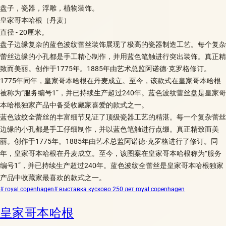
盘子，瓷器，浮雕，植物装饰。
皇家哥本哈根（丹麦）
直径 - 20厘米。
盘子边缘复杂的蓝色波纹蕾丝装饰展现了极高的瓷器制造工艺。每个复杂
蕾丝边缘的小孔都是手工精心制作，并用蓝色笔触进行突出装饰。真正精
致而美丽。创作于1775年。1885年由艺术总监阿诺德·克罗格修订。
1775年同年，皇家哥本哈根在丹麦成立。至今，该款式在皇家哥本哈根
被称为“服务编号1”，并已持续生产超过240年。蓝色波纹蕾丝盘是皇家哥
本哈根独家产品中备受收藏家喜爱的款式之一。
蓝色波纹全蕾丝的丰富细节见证了顶级瓷器工艺的精湛。每一个复杂蕾丝
边缘的小孔都是手工仔细制作，并以蓝色笔触进行点缀。真正精致而美
丽。创作于1775年。1885年由艺术总监阿诺德·克罗格进行了修订。同
年，皇家哥本哈根在丹麦成立。至今，该图案在皇家哥本哈根称为“服务
编号1”，并已持续生产超过240年。蓝色波纹全蕾丝是皇家哥本哈根独家
产品中收藏家最喜欢的款式之一。
# royal copenhagen
# выставка кусково 250 лет royal copenhagen
皇家哥本哈根