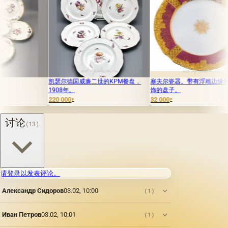
凯瑟尔德国威廉二世的KPM餐盘，
塞夫尔瓷器。带有浮雕边缘和花卉装
中国
1908年。
饰的盘子。
220 000
32 000
480 0
₽
₽
讨论
(13)
请登录以发表评论。
Александр Сидоров
03.02, 10:00
(1)
Иван Петров
03.02, 10:01
(1)