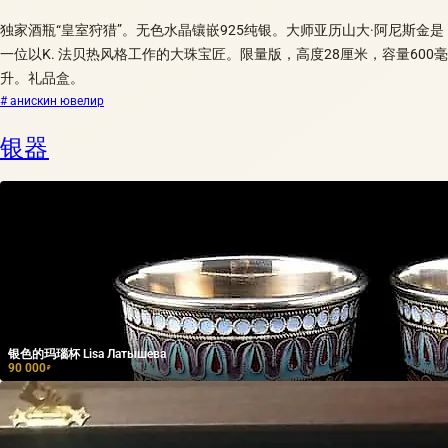
独家酒瓶“皇室狩猎”。无色水晶镶嵌925纯银。大师亚历山大·阿尼斯金是
一位以K. 法贝热风格工作的大珠宝匠。限量版，高度28厘米，容量600毫
升。礼品盒。
# анискин ювелир
银器
银色的玛瑙杯 Lisa Латышева
90 000
₽