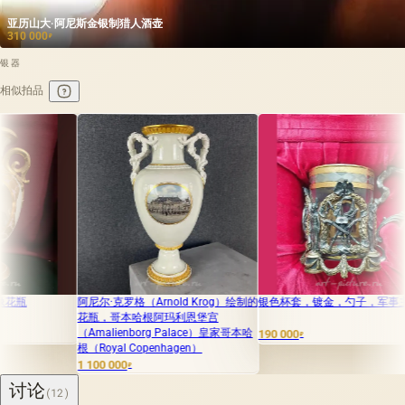
亚历山大·阿尼斯金银制猎人酒壶
310 000
₽
银器
相似拍品
阿尼尔·克罗格（Arnold Krog）绘制的
银色杯套，镀金，勺子，军事主题
糖罐 Бел
花瓶，哥本哈根阿玛利恩堡宫
（Amalienborg Palace）皇家哥本哈
190 000
210 000
₽
₽
根（Royal Copenhagen）
1 100 000
₽
讨论
(12)