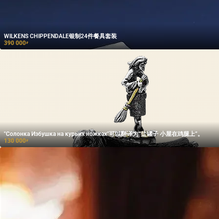
WILKENS CHIPPENDALE银制24件餐具套装
390 000
₽
"Солонка Избушка на курьих ножках"可以翻译为“盐罐子 小屋在鸡腿上”。
130 000
₽