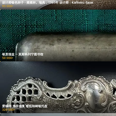
设计师银色杯子 - 摇摇杯。瑞典，1985年 设计师：Karlheinz Sauer
95 000
₽
银质烟盒 — 莫斯科列宁图书馆
50 000
₽
爱德华·弗里德曼 维也纳铸银托盘
320 000
₽