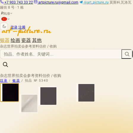
+7 903 743 33 22
artpicture.ru@gmail.com
@art_picture_ru
莫斯科,瓦洛瓦
娅街 8 号 · 1 栋
RUB
₽
|
登录
注册
银器
绘画
瓷器
其他
杂志
世界拍卖会
参考资料
估价 / 收购
杂志
世界拍卖会
参考资料
估价 / 收购
目录
/
银器
/
拍品 № 5340