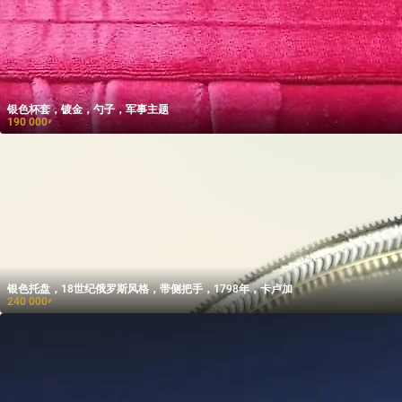
银色杯套，镀金，勺子，军事主题
190 000
₽
银色托盘，18世纪俄罗斯风格，带侧把手，1798年，卡卢加
240 000
₽