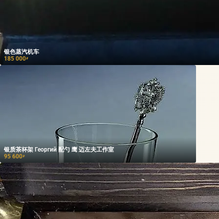
银色蒸汽机车
185 000
₽
银质茶杯架 Георгий 配勺 鹰 迈左夫工作室
95 600
₽