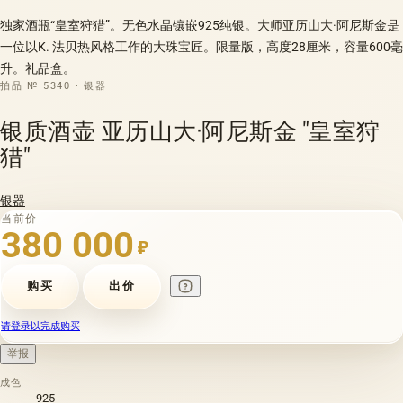
独家酒瓶“皇室狩猎”。无色水晶镶嵌925纯银。大师亚历山大·阿尼斯金是
一位以K. 法贝热风格工作的大珠宝匠。限量版，高度28厘米，容量600毫
升。礼品盒。
拍品 № 5340 · 银器
银质酒壶 亚历山大·阿尼斯金 "皇室狩
猎"
银器
当前价
380 000
₽
购买
出价
请登录以完成购买
举报
成色
925