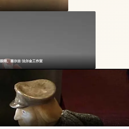
Мастерская Сергей Фалькин 翻译成简体中文是： 安妞蒂的眼睛。塞尔吉·法尔金工作室