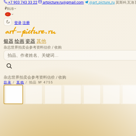
+7 903 743 33 22
artpicture.ru@gmail.com
@art_picture_ru
莫斯科,瓦洛瓦娅
RUB
₽
|
登录
注册
银器
绘画
瓷器
其他
杂志
世界拍卖会
参考资料
估价 / 收购
杂志
世界拍卖会
参考资料
估价 / 收购
目录
/
其他
/
拍品 № 4755