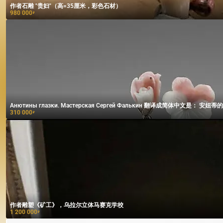
作者石雕 "贵妇"（高=35厘米，彩色石材）
980 000
₽
Анютины глазки. 
310 000
₽
作者雕塑《矿工》，乌拉尔立体马赛克学校
1 200 000
₽