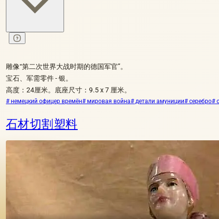
雕像“第二次世界大战时期的德国军官”。
宝石、军需零件 - 银。
高度：24厘米。底座尺寸：9.5 x 7 厘米。
# немецкий офицер времён
# мировая война
# детали амуниции
# серебро
# 
石材切割塑料