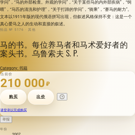
学问”，“马的外部检查。外观的学问”，“关于某些马的内外部疾病”，“饲
喂”，“马匹的清洗和护理”，“关于打蹄的学问”，“骑乘”，“赛马的耐力”。
文本以1911年版的现代俄语拼写出现，但叙述风格保持不变：这是一个
真心爱马之人的生动和直接的叙述。
拍品 № 5176 · 其他
马的书。每位养马者和马术爱好者的
案头书。乌鲁索夫 S. P.
Category: 书籍
当前价
210 000
₽
购买
出价
请登录以完成购买
举报
年份
2007