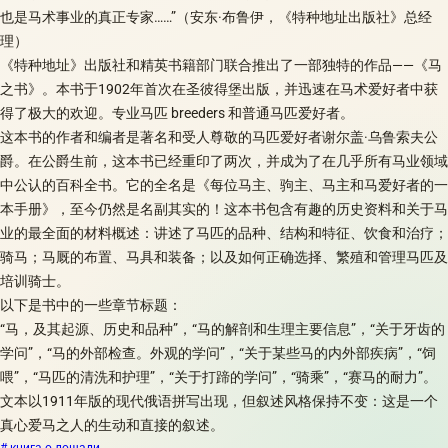
也是马术事业的真正专家……”（安东·布鲁伊，《特种地址出版社》总经
理）
《特种地址》出版社和精英书籍部门联合推出了一部独特的作品——《马
之书》。本书于1902年首次在圣彼得堡出版，并迅速在马术爱好者中获
得了极大的欢迎。专业马匹 breeders 和普通马匹爱好者。
这本书的作者和编者是著名和受人尊敬的马匹爱好者谢尔盖·乌鲁索夫公
爵。在公爵生前，这本书已经重印了两次，并成为了在几乎所有马业领域
中公认的百科全书。它的全名是《每位马主、驹主、马主和马爱好者的一
本手册》，至今仍然是名副其实的！这本书包含有趣的历史资料和关于马
业的最全面的材料概述：讲述了马匹的品种、结构和特征、饮食和治疗；
骑马；马厩的布置、马具和装备；以及如何正确选择、繁殖和管理马匹及
培训骑士。
以下是书中的一些章节标题：
“马，及其起源、历史和品种”，“马的解剖和生理主要信息”，“关于牙齿的
学问”，“马的外部检查。外观的学问”，“关于某些马的内外部疾病”，“饲
喂”，“马匹的清洗和护理”，“关于打蹄的学问”，“骑乘”，“赛马的耐力”。
文本以1911年版的现代俄语拼写出现，但叙述风格保持不变：这是一个
真心爱马之人的生动和直接的叙述。
# книга о лошади