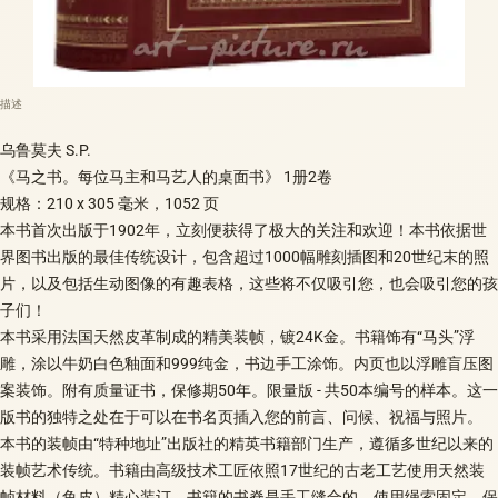
描述
乌鲁莫夫 S.P.
《马之书。每位马主和马艺人的桌面书》 1册2卷
规格：210 x 305 毫米，1052 页
本书首次出版于1902年，立刻便获得了极大的关注和欢迎！本书依据世
界图书出版的最佳传统设计，包含超过1000幅雕刻插图和20世纪末的照
片，以及包括生动图像的有趣表格，这些将不仅吸引您，也会吸引您的孩
子们！
本书采用法国天然皮革制成的精美装帧，镀24K金。书籍饰有“马头”浮
雕，涂以牛奶白色釉面和999纯金，书边手工涂饰。内页也以浮雕盲压图
案装饰。附有质量证书，保修期50年。限量版 - 共50本编号的样本。这一
版书的独特之处在于可以在书名页插入您的前言、问候、祝福与照片。
本书的装帧由“特种地址”出版社的精英书籍部门生产，遵循多世纪以来的
装帧艺术传统。书籍由高级技术工匠依照17世纪的古老工艺使用天然装
帧材料（鱼皮）精心装订。书籍的书脊是手工缝合的，使用绳索固定，保