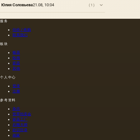
Юлия Соловьева
21.08, 10:04
(1)
服务
估价 / 收购
联系我们
板块
银器
绘画
瓷器
其他
个人中心
登录
注册
参考资料
杂志
世界拍卖会
瓷器工厂
石雕大师
款识目录
画家