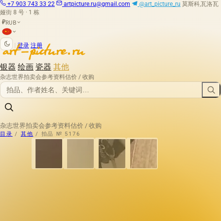
+7 903 743 33 22
artpicture.ru@gmail.com
@art_picture_ru
莫斯科,瓦洛瓦
娅街 8 号 · 1 栋
RUB
₽
|
登录
注册
银器
绘画
瓷器
其他
杂志
世界拍卖会
参考资料
估价 / 收购
杂志
世界拍卖会
参考资料
估价 / 收购
目录
/
其他
/
拍品 № 5176