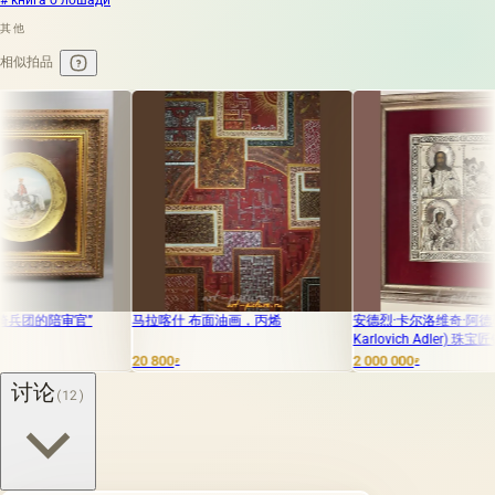
其他
相似拍品
官”
马拉喀什 布面油画，丙烯
安德烈·卡尔洛维奇·阿德勒 (Andrey
Karlovich Adler) 珠宝匠银饰圣像
20 800
2 000 000
₽
₽
讨论
(12)