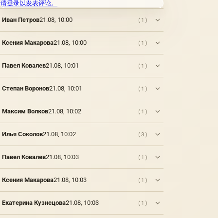
请登录以发表评论。
Иван Петров
21.08, 10:00
(1)
Ксения Макарова
21.08, 10:00
(1)
Павел Ковалев
21.08, 10:01
(1)
Степан Воронов
21.08, 10:01
(1)
Максим Волков
21.08, 10:02
(1)
Илья Соколов
21.08, 10:02
(3)
Павел Ковалев
21.08, 10:03
(1)
Ксения Макарова
21.08, 10:03
(1)
Екатерина Кузнецова
21.08, 10:03
(1)