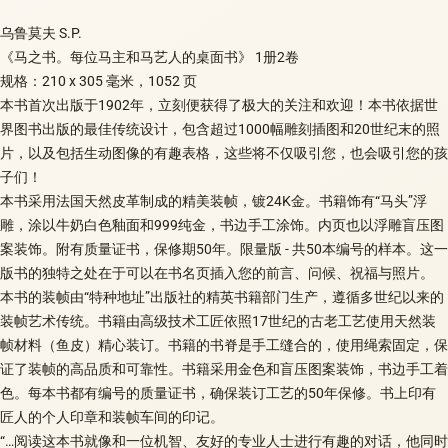
乌鲁莫夫 S.P.
《马之书。每位马主和马艺人的桌面书》 1册2卷
规格：210 x 305 毫米，1052 页
本书首次出版于1902年，立刻便获得了极大的关注和欢迎！本书依据世
界图书出版的最佳传统设计，包含超过1000幅雕刻插图和20世纪末的照
片，以及包括生动图像的有趣表格，这些将不仅吸引您，也会吸引您的孩
子们！
本书采用法国天然皮革制成的精美装帧，镀24K金。书籍饰有“马头”浮
雕，涂以牛奶白色釉面和999纯金，书边手工涂饰。内页也以浮雕盲压图
案装饰。附有质量证书，保修期50年。限量版 - 共50本编号的样本。这一
版书的独特之处在于可以在书名页插入您的前言、问候、祝福与照片。
本书的装帧由“特种地址”出版社的精英书籍部门生产，遵循多世纪以来的
装帧艺术传统。书籍由高级技术工匠依照17世纪的古老工艺使用天然装
帧材料（鱼皮）精心装订。书籍的书脊是手工缝合的，使用绳索固定，保
证了装帧的高品质和可靠性。书籍采用金色和盲压图案装饰，书边手工着
色。每本书都有编号的质量证书，确保装订工艺的50年保修。书上印有
匠人的个人印章和装帧车间的印记。
“…阅读这本书就像和一位机智、友好的专业人士进行有趣的对话，他同时