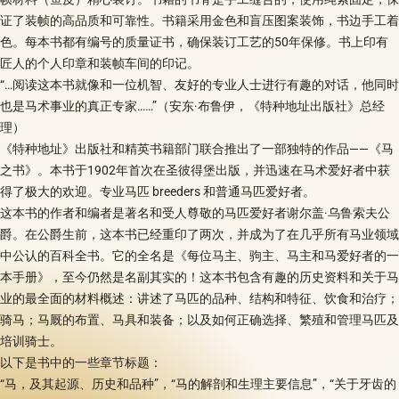
证了装帧的高品质和可靠性。书籍采用金色和盲压图案装饰，书边手工着
色。每本书都有编号的质量证书，确保装订工艺的50年保修。书上印有
匠人的个人印章和装帧车间的印记。
“…阅读这本书就像和一位机智、友好的专业人士进行有趣的对话，他同时
也是马术事业的真正专家……”（安东·布鲁伊，《特种地址出版社》总经
理）
《特种地址》出版社和精英书籍部门联合推出了一部独特的作品——《马
之书》。本书于1902年首次在圣彼得堡出版，并迅速在马术爱好者中获
得了极大的欢迎。专业马匹 breeders 和普通马匹爱好者。
这本书的作者和编者是著名和受人尊敬的马匹爱好者谢尔盖·乌鲁索夫公
爵。在公爵生前，这本书已经重印了两次，并成为了在几乎所有马业领域
中公认的百科全书。它的全名是《每位马主、驹主、马主和马爱好者的一
本手册》，至今仍然是名副其实的！这本书包含有趣的历史资料和关于马
业的最全面的材料概述：讲述了马匹的品种、结构和特征、饮食和治疗；
骑马；马厩的布置、马具和装备；以及如何正确选择、繁殖和管理马匹及
培训骑士。
以下是书中的一些章节标题：
“马，及其起源、历史和品种”，“马的解剖和生理主要信息”，“关于牙齿的