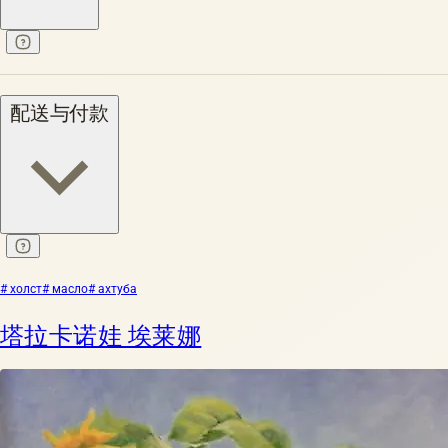
配送与付款
# холст
# масло
# ахтуба
塔拉卡诺娃 埃莱娜