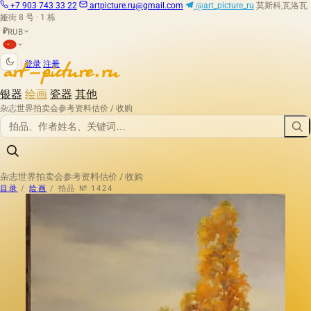
+7 903 743 33 22
artpicture.ru@gmail.com
@art_picture_ru
莫斯科,瓦洛瓦
娅街 8 号 · 1 栋
RUB
₽
|
登录
注册
银器
绘画
瓷器
其他
杂志
世界拍卖会
参考资料
估价 / 收购
杂志
世界拍卖会
参考资料
估价 / 收购
目录
/
绘画
/
拍品 № 1424