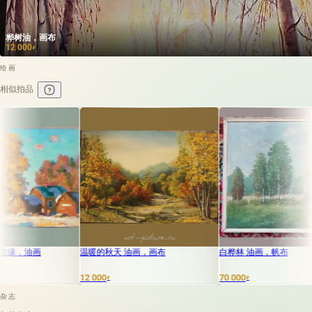
桦树油，画布
12 000
₽
绘画
相似拍品
温暖的秋天 油画，画布
白桦林 油画，帆布
12 000
70 000
₽
₽
杂志