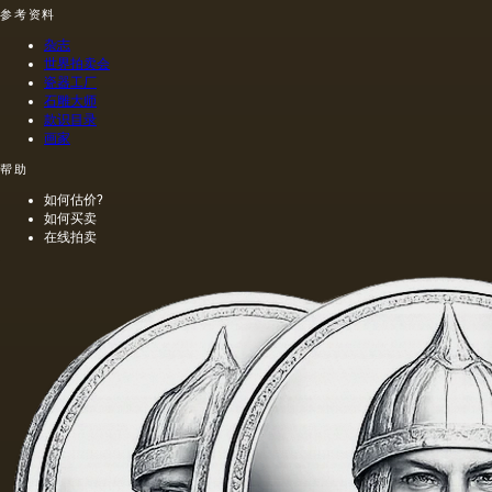
参考资料
时，会
一个密
得到一
集的,不
杂志
种颜色
是特别
世界拍卖会
更多的
精细的
瓷器工厂
油，通
编织帆
石雕大师
常是棕
布被选
款识目录
色的，
择作为
画家
具有特
基础.
帮助
有的气
味和相
如何估价?
当刺鼻
如何买卖
的味
在线拍卖
道，由
于其中
含有的
外来杂
质而没
有透明
度。