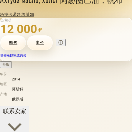
塔拉卡诺娃 埃莱娜
当前价
12 000
₽
购买
出价
请登录以完成购买
举报
年份
2014
地区
莫斯科
产地
俄罗斯
联系卖家