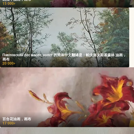
15 000
₽
Павловский лес масло, холст 的简体中文翻译是：帕夫洛夫斯基森林 油画，
画布
20 000
₽
百合花油画，画布
17 000
₽