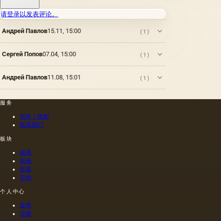
层上书
果和其
种子的
明，由
请登录以发表评论。
写或以
他类似
种植地
当时的
某种方
的油。
点，它
一位艺
Андрей Павлов
15.11, 15:00
(1)
式刷新
第二组
们的成
术家
其上出
包括不
熟度和
（公元
现的干
属于脂
纯度。
一世
Сергей Попов
07.04, 15:00
(1)
燥膜。
肪的各
因此，
纪）根
这是第
种来源
从杂草
据尼禄
一种也
的油，
Андрей Павлов
11.08, 15:01
(1)
种子获
本人的
是最常
带有精
得的油
命令绘
见的方
油的名
含有油
制的尼
法.
称。
服务
菜籽，
禄肖像
油菜籽
是在画
估价 / 收购
和其他
布上执
联系我们
油的外
行的，
板块
加剂。
而不是
在不加
像当时
银器
热的情
的习惯
绘画
况下挤
那样在
瓷器
出的油
木头上
其他
是浅
执行
个人中心
的，呈
的，这
金黄
幅画的
登录
色；当
长度是
注册
热压
40米。