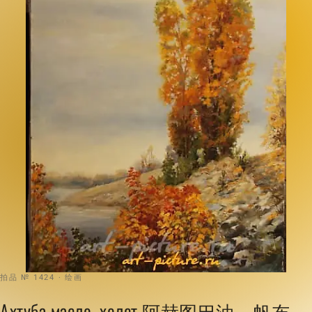
拍品 № 1424 · 绘画
Ахтуба масло, холст 阿赫图巴油，帆布