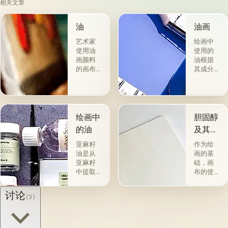
相关文章
油
油画
艺术家
绘画中
使用油
使用的
画颜料
油根据
的画布
其成分
是最受
和用途
欢迎
分为两
的。 技
组。 第
术a la
一类包
prima-
括从各
绘画中
胆固醇
&quot;原
种植物
的油
及其特
始
的种子
性
&quot;，
获得并
亚麻籽
作为绘
没有下
与植物
油是从
画的基
画-其
脂肪有
亚麻籽
础，画
中，即
关的所
中提取
布的使
使在第
谓脂肪
的，所
用自古
一届会
干燥
得产品
以来就
讨论
(3)
议之
油，例
的质量
为人所
后，艺
如亚麻
在很大
知。 例
术家在
籽，罂
程度上
如，普
非干燥
粟，坚
取决于
林尼证