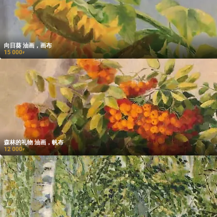
向日葵 油画，画布
15 000
₽
森林的礼物 油画，帆布
12 000
₽