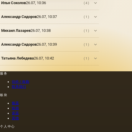
Илья Соколов
26.07, 10:36
(4)
Александр Сидоров
26.07, 10:37
(1)
Михаил Лазарев
26.07, 10:38
(1)
Александр Сидоров
26.07, 10:39
(1)
Татьяна Лебедева
26.07, 10:42
(1)
服务
估价 / 收购
联系我们
板块
银器
绘画
瓷器
其他
个人中心