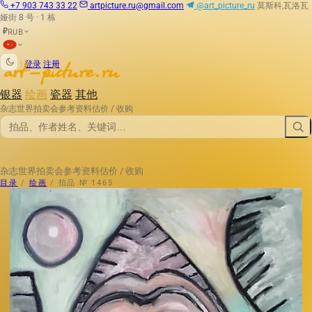
+7 903 743 33 22
artpicture.ru@gmail.com
@art_picture_ru
莫斯科,瓦洛瓦
娅街 8 号 · 1 栋
RUB
₽
|
登录
注册
银器
绘画
瓷器
其他
杂志
世界拍卖会
参考资料
估价 / 收购
杂志
世界拍卖会
参考资料
估价 / 收购
目录
/
绘画
/
拍品 № 1465