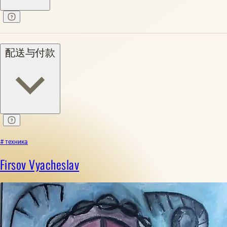
配送与付款
# техника
Firsov Vyacheslav