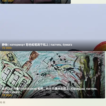
100 000
₽
静物 | натюрморт 彩色铅笔画于纸上 | пастель, бумага
70 000
₽
纽约人的肖像 | Ньюйоркер 铅笔、粉彩和墨水在纸上 | Карандаш, пастель,
тушь, бумага
70 000
₽
绘画