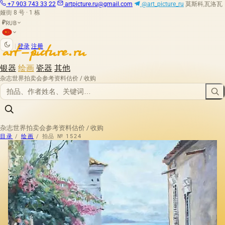
+7 903 743 33 22
artpicture.ru@gmail.com
@art_picture_ru
莫斯科,瓦洛瓦
娅街 8 号 · 1 栋
RUB
₽
|
登录
注册
银器
绘画
瓷器
其他
杂志
世界拍卖会
参考资料
估价 / 收购
杂志
世界拍卖会
参考资料
估价 / 收购
目录
/
绘画
/
拍品 № 1524