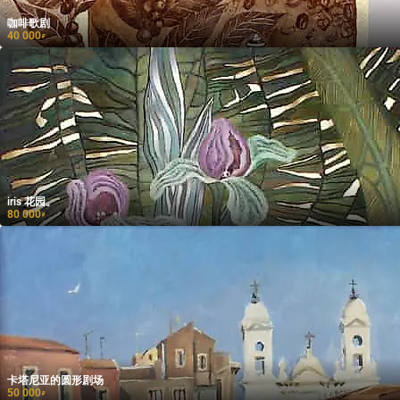
咖啡歌剧
40 000
₽
iris 花园。
80 000
₽
卡塔尼亚的圆形剧场
50 000
₽