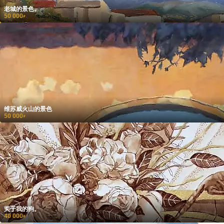
老城的景色。
50 000
₽
维苏威火山的景色
50 000
₽
关于我的狗。
40 000
₽