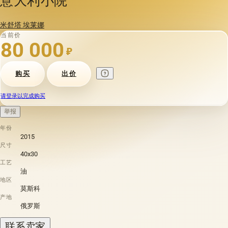
米舒塔 埃莱娜
当前价
80 000
₽
购买
出价
请登录以完成购买
举报
年份
2015
尺寸
40х30
工艺
油
地区
莫斯科
产地
俄罗斯
联系卖家