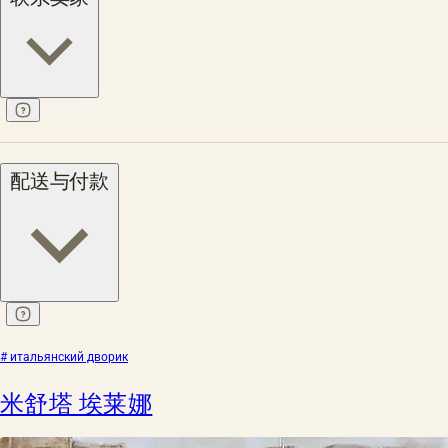
配送与付款
# итальянский дворик
米舒塔 埃莱娜