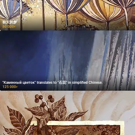
秋天的梦
80 000
₽
"Каменный цветок" translates to "石花" in simplified Chinese.
125 000
₽