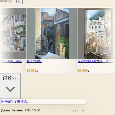
相似拍品
夏天的回忆
从我的窗口看世界。阿马尔菲。
意大利街
0 000
80 000
8 000
₽
₽
₽
讨论
(1)
请登录以发表评论。
Денис Беляев
09.02, 15:00
(1)