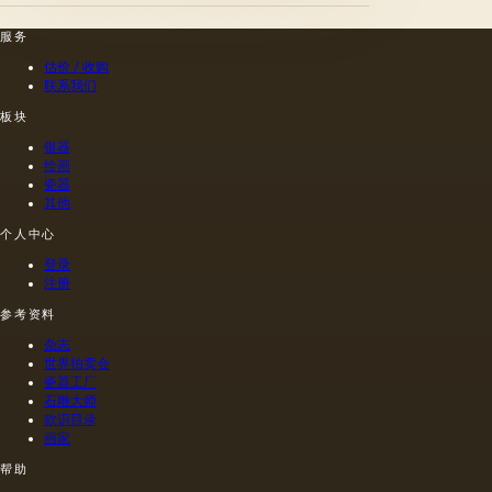
服务
估价 / 收购
联系我们
板块
银器
绘画
瓷器
其他
个人中心
登录
注册
参考资料
杂志
世界拍卖会
瓷器工厂
石雕大师
款识目录
画家
帮助