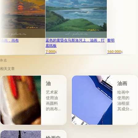
画布
蓝色的黄昏在马斯洛河上，油画，打
黎明
底纸板
7 000
160 000
₽
₽
杂志
相关文章
油
油画
艺术家
绘画中
使用油
使用的
画颜料
油根据
的画布
其成分
是最受
和用途
欢迎
分为两
的。 技
组。 第
术a la
一类包
prima-
括从各