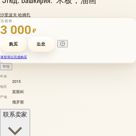
沙里波夫 哈姆扎
当前价
3 000
₽
购买
出价
请登录以完成购买
举报
年份
2015
地区
莫斯科
产地
俄罗斯
联系卖家