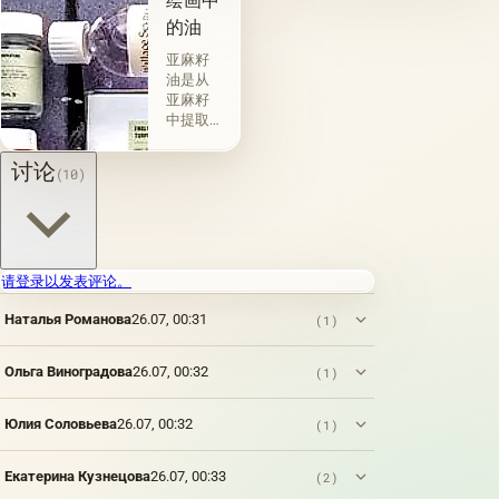
绘画中
&quot;原
种植物
的油
始
的种子
&quot;，
获得并
亚麻籽
没有下
与植物
油是从
画-其
脂肪有
亚麻籽
中，即
关的所
中提取
使在第
谓脂肪
的，所
一届会
干燥
得产品
讨论
(10)
议之
油，例
的质量
后，艺
如亚麻
在很大
术家在
籽，罂
程度上
非干燥
粟，坚
取决于
层上书
果和其
种子的
写或以
他类似
种植地
请登录以发表评论。
某种方
的油。
点，它
式刷新
第二组
Наталья Романова
26.07, 00:31
们的成
(1)
其上出
包括不
熟度和
现的干
属于脂
纯度。
Ольга Виноградова
26.07, 00:32
(1)
燥膜。
肪的各
因此，
这是第
种来源
从杂草
一种也
的油，
种子获
Юлия Соловьева
26.07, 00:32
(1)
是最常
带有精
得的油
见的方
油的名
含有油
法.
称。
Екатерина Кузнецова
26.07, 00:33
(2)
菜籽，