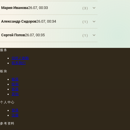
油菜籽
和其他
Мария Иванова
26.07, 00:33
(3)
油的外
加剂。
在不加
Александр Сидоров
26.07, 00:34
(1)
热的情
况下挤
Сергей Попов
26.07, 00:35
(1)
出的油
是浅
的，呈
服务
金黄
色；当
估价 / 收购
热压
联系我们
时，会
板块
得到一
种颜色
银器
更多的
绘画
油，通
瓷器
其他
常是棕
色的，
个人中心
具有特
有的气
登录
味和相
注册
当刺鼻
参考资料
的味