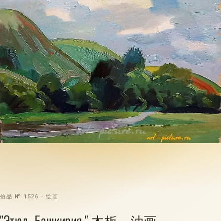
拍品 № 1526 · 绘画
"Этюд. Башкирия." 木板，油画