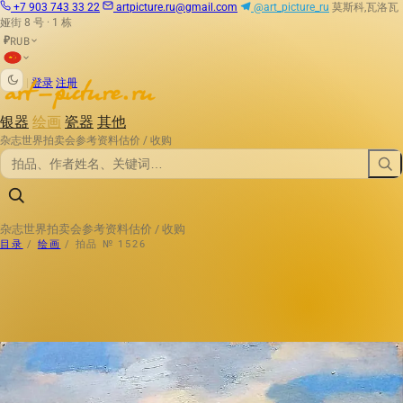
+7 903 743 33 22
artpicture.ru@gmail.com
@art_picture_ru
莫斯科,瓦洛瓦
娅街 8 号 · 1 栋
RUB
₽
|
登录
注册
银器
绘画
瓷器
其他
杂志
世界拍卖会
参考资料
估价 / 收购
杂志
世界拍卖会
参考资料
估价 / 收购
目录
/
绘画
/
拍品 № 1526