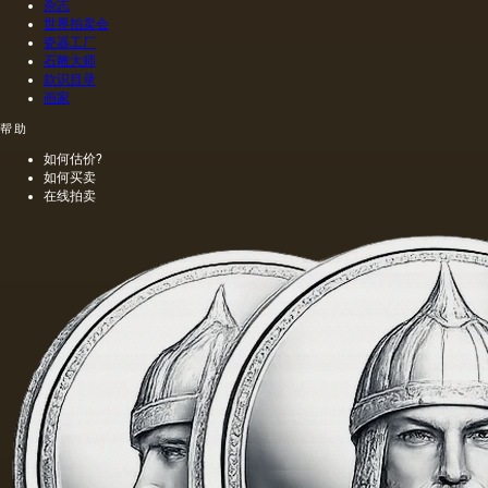
道，由
杂志
于其中
世界拍卖会
含有的
瓷器工厂
石雕大师
外来杂
款识目录
质而没
画家
有透明
度。
帮助
如何估价?
如何买卖
在线拍卖