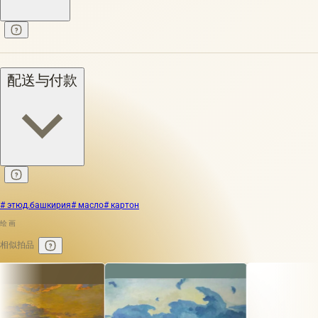
配送与付款
# этюд.башкирия
# масло
# картон
绘画
相似拍品