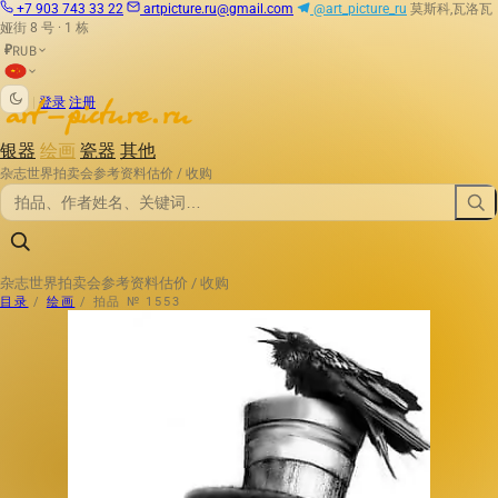
+7 903 743 33 22
artpicture.ru@gmail.com
@art_picture_ru
莫斯科,瓦洛瓦
娅街 8 号 · 1 栋
RUB
₽
|
登录
注册
银器
绘画
瓷器
其他
杂志
世界拍卖会
参考资料
估价 / 收购
杂志
世界拍卖会
参考资料
估价 / 收购
目录
/
绘画
/
拍品 № 1553