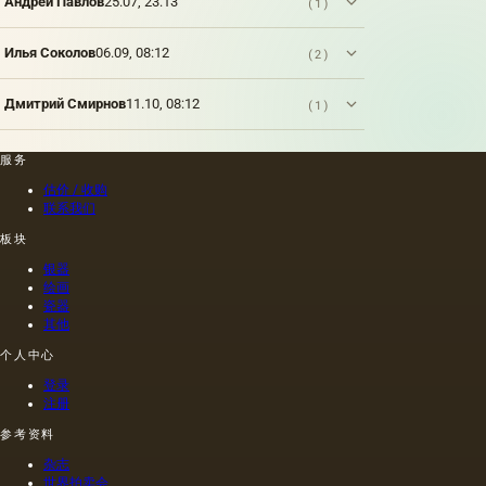
Андрей Павлов
25.07, 23:13
(1)
Илья Соколов
06.09, 08:12
(2)
Дмитрий Смирнов
11.10, 08:12
(1)
服务
估价 / 收购
联系我们
板块
银器
绘画
瓷器
其他
个人中心
登录
注册
参考资料
杂志
世界拍卖会