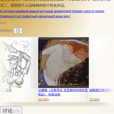
无二、按照您个人品味制作的个性化作品。
# скучная серийная вещь
# штучный экземпляр
# пример работ
# любая
поверхность
# графитный карандаш
# ваше вкус
绘画
相似拍品
笔
达娜雅（古斯塔夫·克里姆特的画作复
这晚我们将吃鹅油/画布。
制品） 布面油画
36 000
18 000
₽
₽
讨论
(17)