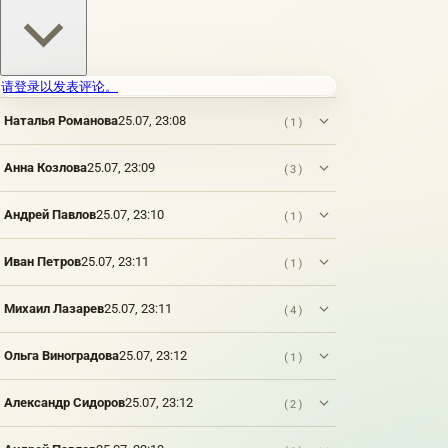
请登录以发表评论。
Наталья Романова
25.07, 23:08
(1)
Анна Козлова
25.07, 23:09
(3)
Андрей Павлов
25.07, 23:10
(1)
Иван Петров
25.07, 23:11
(1)
Михаил Лазарев
25.07, 23:11
(4)
Ольга Виноградова
25.07, 23:12
(1)
Александр Сидоров
25.07, 23:12
(2)