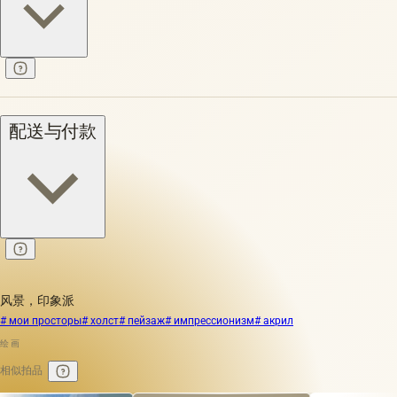
配送与付款
风景，印象派
# мои просторы
# холст
# пейзаж
# импрессионизм
# акрил
绘画
相似拍品