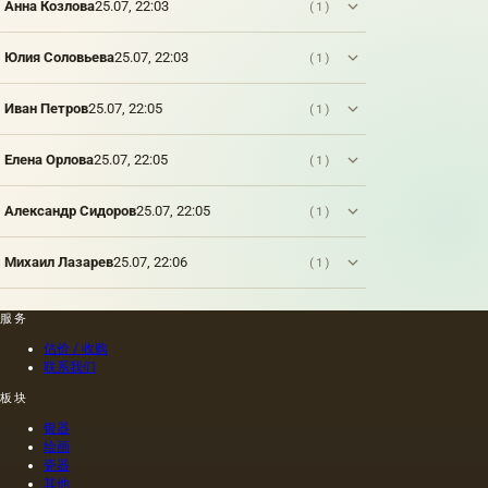
本人的
筑，城
次在强
Анна Козлова
25.07, 22:03
(1)
命令绘
市。 而
大的河
制的尼
在城市
流岸边
Юлия Соловьева
25.07, 22:03
(1)
禄肖像
景观中
出现的
是在画
记录的
古代文
布上执
准确图
明的浮
Иван Петров
25.07, 22:05
(1)
行的，
像被称
雕上看
而不是
为
到大自
像当时
Елена Орлова
25.07, 22:05
(1)
&quot;veduta&quot;
然的形
的习惯
（ital。
象。
那样在
Александр Сидоров
25.07, 22:05
(1)
木头上
执行
的，这
Михаил Лазарев
25.07, 22:06
(1)
幅画的
长度是
40米。
服务
一个密
估价 / 收购
集的,不
联系我们
是特别
精细的
板块
编织帆
银器
布被选
绘画
择作为
瓷器
基础.
其他