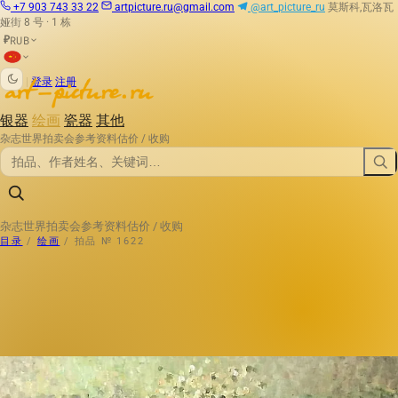
+7 903 743 33 22
artpicture.ru@gmail.com
@art_picture_ru
莫斯科,瓦洛瓦
娅街 8 号 · 1 栋
RUB
₽
|
登录
注册
银器
绘画
瓷器
其他
杂志
世界拍卖会
参考资料
估价 / 收购
杂志
世界拍卖会
参考资料
估价 / 收购
目录
/
绘画
/
拍品 № 1622