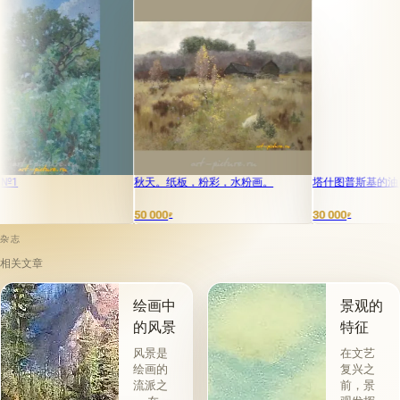
秋天。纸板，粉彩，水粉画。
塔什图普斯基的油画，画布
50 000
30 000
₽
₽
杂志
相关文章
绘画中
景观的
的风景
特征
风景是
在文艺
绘画的
复兴之
流派之
前，景