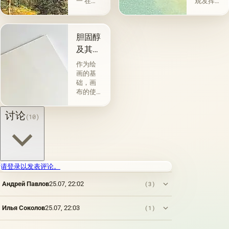
一 在法
观发挥
语中，
了装饰
这个词
功能。
有&quot;
但是，
胆固醇
地方，
在景观
国家
成为这
及其特
&quot;的
个想法
性
作为绘
意思，
的承载
画的基
其主题
者之
础，画
只是某
前，在
布的使
个地
它开始
用自古
区。 在
帮助揭
以来就
讨论
&quot;景
示主角
(10)
为人所
观&quot;
的性格
知。 例
的概念
之前，
如，普
下，最
甚至更
林尼证
熟悉的
重要的
明，由
是仅仅
是获得
当时的
请登录以发表评论。
意味着
了独立
一位艺
自然的
性，很
Андрей Павлов
25.07, 22:02
术家
(3)
形象，
长一段
（公元
但它更
时间过
一世
广泛：
去了。
Илья Соколов
25.07, 22:03
(1)
纪）根
景观可
这是我
据尼禄
以是建
们第一