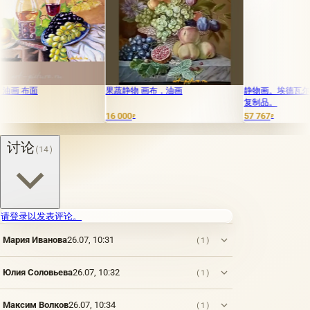
布面
果蔬静物 画布，油画
静物画。埃德瓦尔德·拉德
复制品。
16 000
57 767
₽
₽
讨论
(14)
请登录以发表评论。
Мария Иванова
26.07, 10:31
(1)
Юлия Соловьева
26.07, 10:32
(1)
Максим Волков
26.07, 10:34
(1)