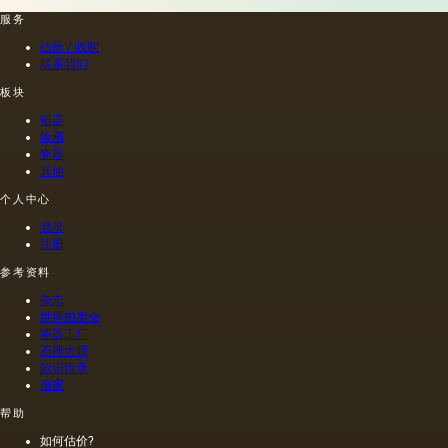
服务
估价 / 收购
联系我们
板块
银器
绘画
瓷器
其他
个人中心
登录
注册
参考资料
杂志
世界拍卖会
瓷器工厂
石雕大师
款识目录
画家
帮助
如何估价?