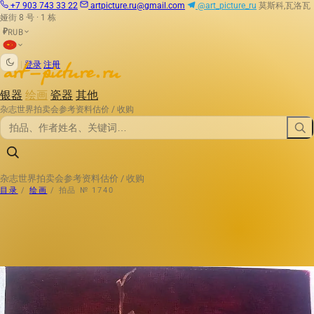
+7 903 743 33 22
artpicture.ru@gmail.com
@art_picture_ru
莫斯科,瓦洛瓦
娅街 8 号 · 1 栋
RUB
₽
|
登录
注册
银器
绘画
瓷器
其他
杂志
世界拍卖会
参考资料
估价 / 收购
杂志
世界拍卖会
参考资料
估价 / 收购
目录
/
绘画
/
拍品 № 1740