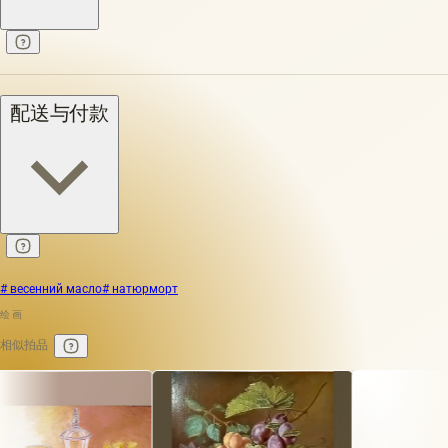
配送与付款
# весенний масло
# натюрморт
绘画
相似拍品