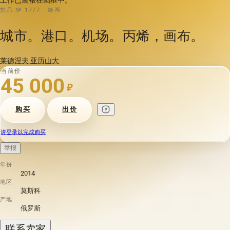
拍品 № 1777 · 绘画
城市。港口。机场。丙烯，画布。
莱德涅夫 亚历山大
当前价
45 000
₽
购买
出价
请登录以完成购买
举报
年份
2014
地区
莫斯科
产地
俄罗斯
联系卖家