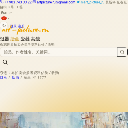
+7 903 743 33 22
artpicture.ru@gmail.com
@art_picture_ru
莫斯科,瓦洛瓦
娅街 8 号 · 1 栋
RUB
₽
|
登录
注册
银器
绘画
瓷器
其他
杂志
世界拍卖会
参考资料
估价 / 收购
杂志
世界拍卖会
参考资料
估价 / 收购
目录
/
绘画
/
拍品 № 1777