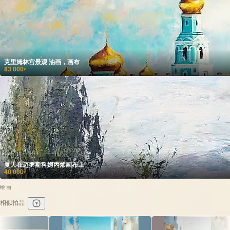
克里姆林宫景观 油画，画布
83 000
₽
夏天在迈罗斯科姆丙烯画布上
40 000
₽
绘画
相似拍品