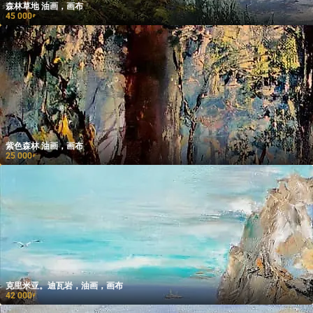
森林草地 油画，画布
45 000
₽
紫色森林 油画，画布
25 000
₽
克里米亚。迪瓦岩，油画，画布
42 000
₽