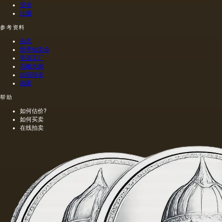
登录
执行
注册
的，这
幅画的
参考资料
长度是
杂志
40米。
世界拍卖会
一个密
瓷器工厂
集的,不
石雕大师
是特别
款识目录
精细的
画家
编织帆
布被选
帮助
择作为
如何估价?
基础.
如何买卖
在线拍卖