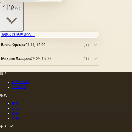
以来就
讨论
(2)
为人所
知。 例
如，普
林尼证
明，由
请登录以发表评论。
当时的
一位艺
Елена Орлова
01.11, 15:00
(1)
术家
（公元
一世
Михаил Лазарев
29.09, 15:00
(1)
纪）根
据尼禄
本人的
服务
命令绘
估价 / 收购
制的尼
联系我们
禄肖像
是在画
板块
布上执
银器
行的，
绘画
而不是
瓷器
像当时
其他
的习惯
那样在
个人中心
木头上