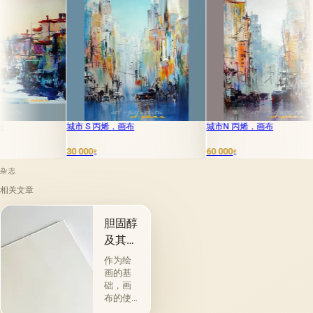
市 S 丙烯，画布
城市N 丙烯，画布
红色光油，
 000
60 000
20 000
₽
₽
₽
杂志
相关文章
胆固醇
及其特
性
作为绘
画的基
础，画
布的使
用自古