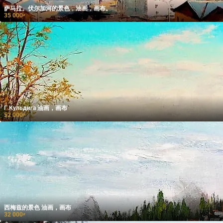
萨马拉。伏尔加河的景色，油画，画布。
35 000
₽
Г.Кульдига 油画，画布
52 000
₽
西梅兹的景色 油画，画布
32 000
₽