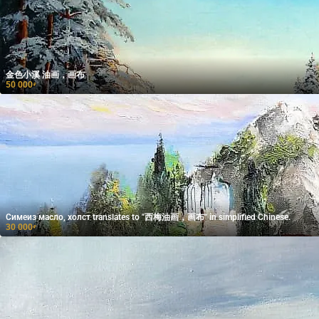
金色小溪 油画，画布
50 000
₽
Симеиз масло, холст translates to "西梅油画，画布" in simplified Chinese.
30 000
₽