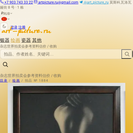
+7 903 743 33 22
artpicture.ru@gmail.com
@art_picture_ru
莫斯科,瓦洛瓦
娅街 8 号 · 1 栋
RUB
₽
|
登录
注册
银器
绘画
瓷器
其他
杂志
世界拍卖会
参考资料
估价 / 收购
杂志
世界拍卖会
参考资料
估价 / 收购
目录
/
绘画
/
拍品 № 1884