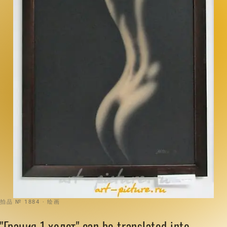
拍品 № 1884 · 绘画
"Грация 1 холст" can be translated into