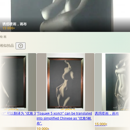
诱惑喷画，画布
15 000
₽
绘画
相似拍品
译为 "优雅 3
"Грация 5 холст" can be translated
诱惑喷画，画布
into simplified Chinese as "优雅5帆
布".
15 000
₽
10 000
₽