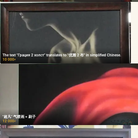
The text "Грация 2 холст" translates to "优雅 2 布" in simplified Chinese.
10 000
₽
"超凡" 气喷画 + 刷子
12 000
₽