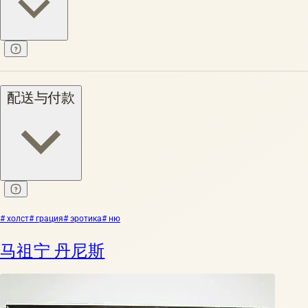
配送与付款
# холст
# грация
# эротика
# ню
马祖宁 丹尼斯