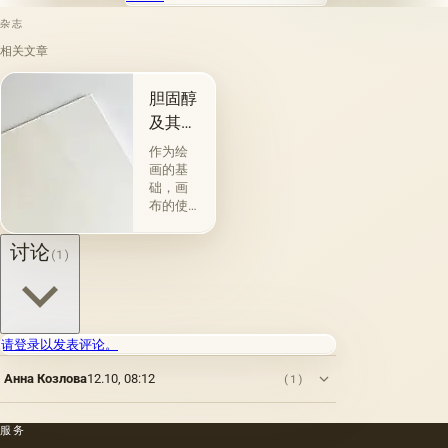
杂志
相关文章
胆固醇
及其特
性
作为绘
画的基
础，画
布的使
用自古
以来就
讨论
(1)
为人所
知。 例
如，普
林尼证
明，由
请登录以发表评论。
当时的
一位艺
Анна Козлова
12.10, 08:12
(1)
术家
（公元
一世
服务
纪）根