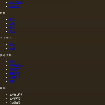
据尼禄
估价 / 收购
本人的
联系我们
命令绘
板块
制的尼
禄肖像
银器
是在画
绘画
布上执
瓷器
其他
行的，
而不是
个人中心
像当时
的习惯
登录
那样在
注册
木头上
参考资料
执行
的，这
杂志
幅画的
世界拍卖会
长度是
瓷器工厂
石雕大师
40米。
款识目录
一个密
画家
集的,不
是特别
帮助
精细的
如何估价?
编织帆
如何买卖
布被选
在线拍卖
择作为