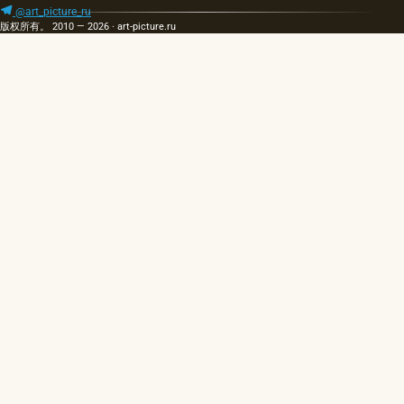
@art_picture_ru
版权所有。 2010 — 2026 · art-picture.ru