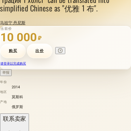
simplified Chinese as "优雅 1 布".
马祖宁 丹尼斯
当前价
10 000
₽
购买
出价
请登录以完成购买
举报
年份
2014
地区
莫斯科
产地
俄罗斯
联系卖家