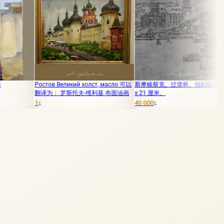
в Великий холст, масло 可以
斯摩棱斯克。过渡桥。蚀刻版画。21
阳光明媚的日子。
： 罗斯托夫-维利基 布面油画
x 21 厘米。
米
40 000
75 000
₽
₽