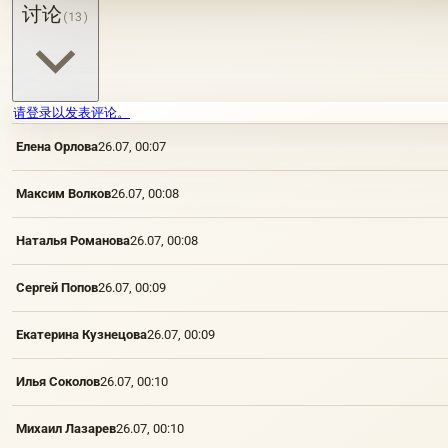
讨论
(13)
请登录以发表评论。
Елена Орлова
26.07, 00:07
Максим Волков
26.07, 00:08
Наталья Романова
26.07, 00:08
Сергей Попов
26.07, 00:09
Екатерина Кузнецова
26.07, 00:09
Илья Соколов
26.07, 00:10
Михаил Лазарев
26.07, 00:10