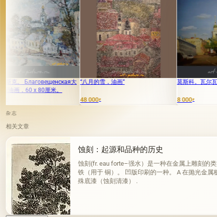
енская大
“八月的雪，油画”
莫斯科。瓦尔瓦尔卡街，油画布油
厘米。
48 000
8 000
₽
₽
杂志
相关文章
蚀刻：起源和品种的历史
蚀刻(fr. eau forte–强水）是一种在金属上
铁（用于 铜）。 凹版印刷的一种。 A 在抛光金
殊底漆（蚀刻清漆） .