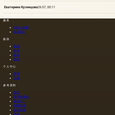
Екатерина Кузнецова
26.07, 00:11
服务
估价 / 收购
联系我们
板块
银器
绘画
瓷器
其他
个人中心
登录
注册
参考资料
杂志
世界拍卖会
瓷器工厂
石雕大师
款识目录
画家