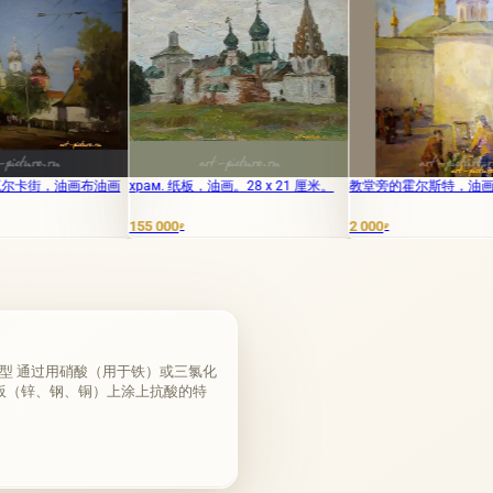
画
храм. 纸板，油画。28 x 21 厘米。
教堂旁的霍尔斯特，油画
Росто
翻译为
155 000
2 000
1
₽
₽
₽
雕刻的类型 通过用硝酸（用于铁）或三氯化
属板（锌、钢、铜）上涂上抗酸的特