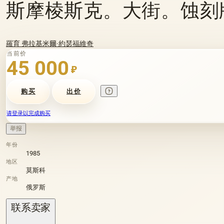
斯摩棱斯克。大街。蚀刻版画。
羅育 弗拉基米爾·約瑟福維奇
当前价
45 000
₽
购买
出价
请登录以完成购买
举报
年份
1985
地区
莫斯科
产地
俄罗斯
联系卖家