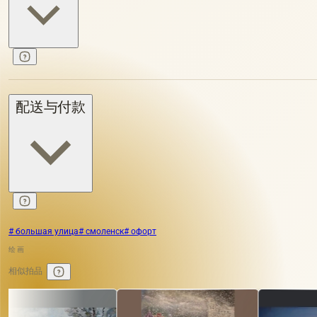
配送与付款
# большая улица
# смоленск
# офорт
绘画
相似拍品