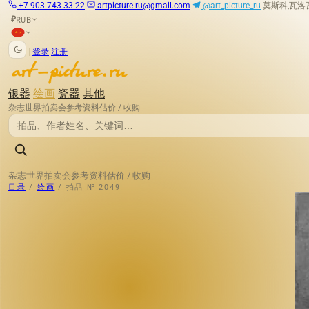
+7 903 743 33 22
artpicture.ru@gmail.com
@art_picture_ru
莫斯科,瓦洛瓦娅
RUB
₽
|
登录
注册
银器
绘画
瓷器
其他
杂志
世界拍卖会
参考资料
估价 / 收购
杂志
世界拍卖会
参考资料
估价 / 收购
目录
/
绘画
/
拍品 № 2049