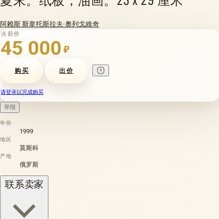
阿赖斯 斯韋托斯拉夫·奧列戈維奇
当前价
45 000
₽
购买
出价
请登录以完成购买
举报
年份
1999
地区
莫斯科
产地
俄罗斯
联系卖家