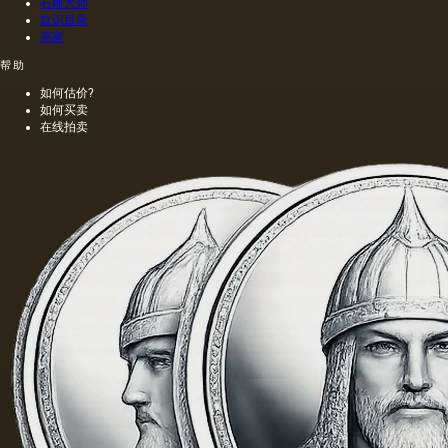
道，由
石雕大师
款识目录
于其中
画家
含有的
外来杂
帮助
质而没
有透明
如何估价?
如何买卖
度。
在线拍卖