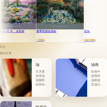
 张，水彩画
夏季景观纸拼贴
石头
1 500
160 000
₽
₽
杂志
相关文章
油
油画
艺术家
绘画中
使用油
使用的
画颜料
油根据
的画布
其成分
是最受
和用途
欢迎
分为两
的。 技
组。 第
术a la
一类包
prima-
括从各