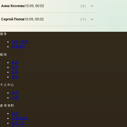
油菜籽
和其他
Анна Козлова
10.09, 00:02
(3)
油的外
加剂。
Сергей Попов
10.09, 00:02
(1)
在不加
热的情
况下挤
服务
出的油
是浅
估价 / 收购
的，呈
联系我们
金黄
板块
色；当
热压
银器
时，会
绘画
得到一
瓷器
种颜色
其他
更多的
个人中心
油，通
常是棕
登录
色的，
注册
具有特
参考资料
有的气
味和相
杂志
当刺鼻
世界拍卖会
的味
瓷器工厂