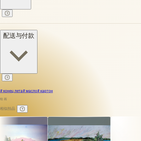
配送与付款
# конец лета
# масло
# картон
绘画
相似拍品