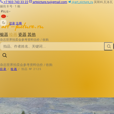
+7 903 743 33 22
artpicture.ru@gmail.com
@art_picture_ru
莫斯科,瓦洛瓦
娅街 8 号 · 1 栋
RUB
₽
|
登录
注册
银器
绘画
瓷器
其他
杂志
世界拍卖会
参考资料
估价 / 收购
杂志
世界拍卖会
参考资料
估价 / 收购
目录
/
绘画
/
拍品 № 2125