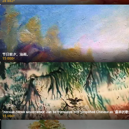
28 882
₽
节日前夕。油画。
15 000
₽
"лесная песня монотипия" can be translated into simplified Chinese as "森林
15 000
₽