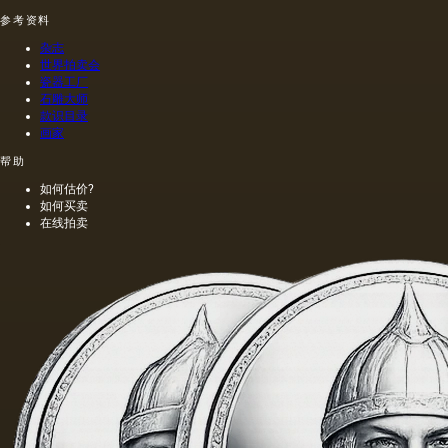
参考资料
杂志
世界拍卖会
瓷器工厂
石雕大师
款识目录
画家
帮助
如何估价?
如何买卖
在线拍卖