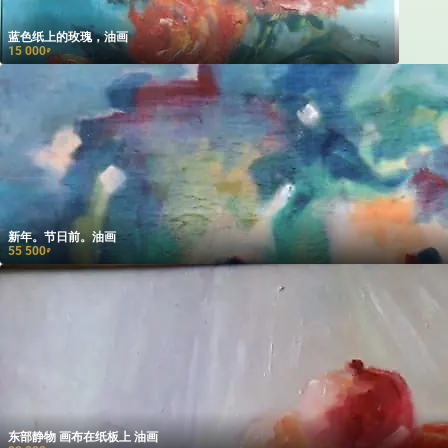
蓝色纸上的玫瑰，油画
15 000
₽
新年。节日前。油画
55 500
₽
东部静物 画布在纸板上 油画