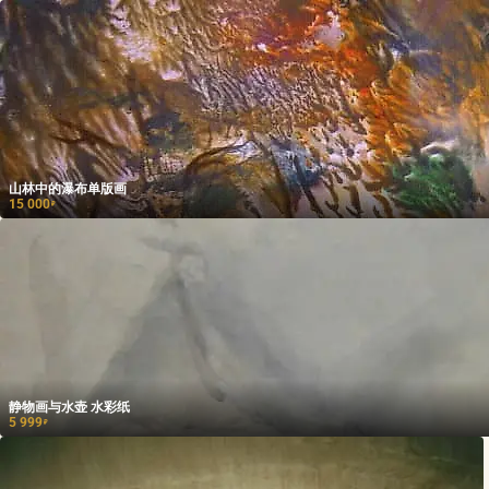
山林中的瀑布单版画
15 000
₽
静物画与水壶 水彩纸
5 999
₽