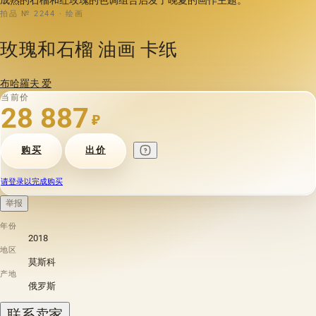
拍品 № 2244 · 绘画
玫瑰和石榴 油画 卡纸
布哈羅夫 爱
当前价
28 887
₽
购买
出价
请登录以完成购买
举报
年份
2018
地区
莫斯科
产地
俄罗斯
联系卖家