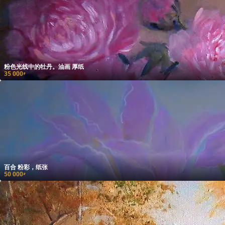
粉色光线中的牡丹。油画 厚纸
35 000
₽
百合 粉彩，纸张
50 000
₽