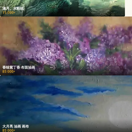
满月。水彩纸
15 000
₽
香味紫丁香 布面油画
85 000
₽
大月亮 油画 画布
85 000
₽