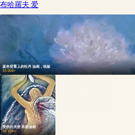
布哈羅夫 爱
蓝色背景上的牡丹 油画，纸板
35 000
₽
受伤的天使 布面油画
36 226
₽