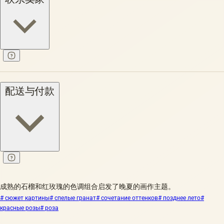
配送与付款
成熟的石榴和红玫瑰的色调组合启发了晚夏的画作主题。
# сюжет картины
# спелые гранат
# сочетание оттенков
# позднее лето
#
красные розы
# роза