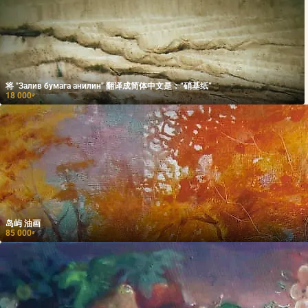
将 "Залив бумага анилин" 翻译成简体中文是：“硝基纸”
18 000
₽
岛屿 油画
85 000
₽