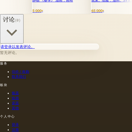
静物 《春季》 油画，画布
花束。纸板，油画。39 x 30厘米
牡丹 
5 000
65 000
9 000
₽
₽
讨论
(0)
请登录以发表评论。
暂无评论。
服务
估价 / 收购
联系我们
板块
银器
绘画
瓷器
其他
个人中心
登录
注册