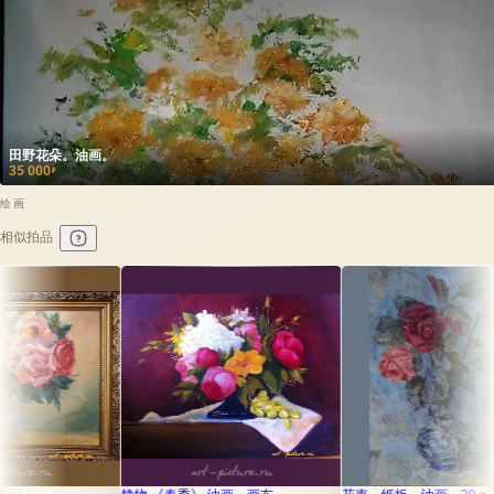
田野花朵。油画。
35 000
₽
绘画
相似拍品