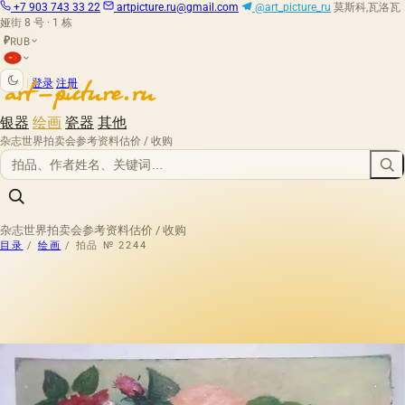
+7 903 743 33 22
artpicture.ru@gmail.com
@art_picture_ru
莫斯科,瓦洛瓦
娅街 8 号 · 1 栋
RUB
₽
|
登录
注册
银器
绘画
瓷器
其他
杂志
世界拍卖会
参考资料
估价 / 收购
杂志
世界拍卖会
参考资料
估价 / 收购
目录
/
绘画
/
拍品 № 2244