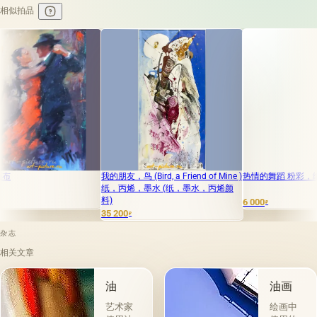
相似拍品
我的朋友，鸟 (Bird, a Friend of Mine )
热情的舞蹈 粉彩，纸张
纸，丙烯，墨水 (纸，墨水，丙烯颜
料)
6 000
₽
35 200
₽
杂志
相关文章
油
油画
艺术家
绘画中