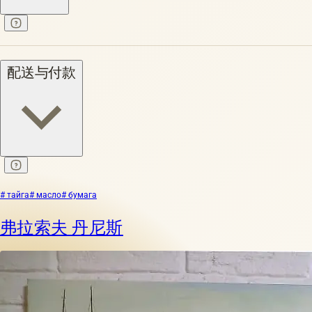
配送与付款
# тайга
# масло
# бумага
弗拉索夫 丹尼斯