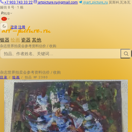
+7 903 743 33 22
artpicture.ru@gmail.com
@art_picture_ru
莫斯科,瓦洛瓦
娅街 8 号 · 1 栋
RUB
₽
|
登录
注册
银器
绘画
瓷器
其他
杂志
世界拍卖会
参考资料
估价 / 收购
杂志
世界拍卖会
参考资料
估价 / 收购
目录
/
绘画
/
拍品 № 2380