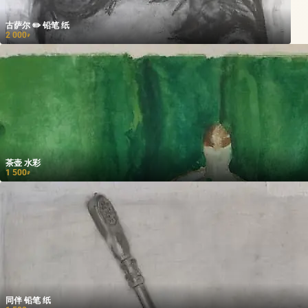
古萨尔 ✏️ 铅笔 纸
2 000
₽
茶壶 水彩
1 500
₽
同伴 铅笔 纸