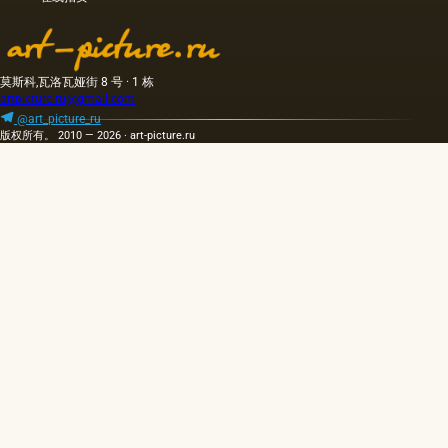
常是棕
及刚
色的，
性，结
具有特
合木
有的气
材，纤
莫斯科,瓦洛瓦娅街 8 号 · 1 栋
味和相
维板，
artpicture.ru@gmail.com
当刺鼻
纤维
的味
板，纸
@art_picture_ru
版权所有。 2010 — 2026 · art-picture.ru
道，由
板上的
于其中
帆布
含有的
（板）
外来杂
和金
质而没
属。 最
有透明
流行和
度。
广泛使
用的基
础是画
布。