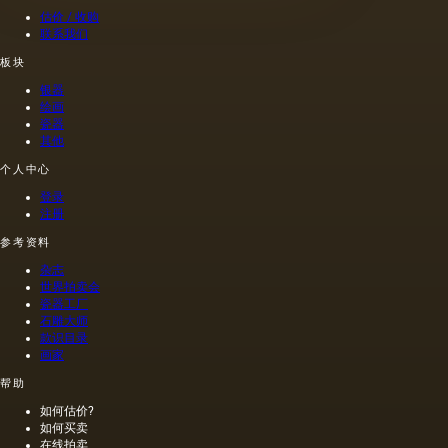
现的干
属于脂
纯度。
皮纸
估价 / 收购
燥膜。
肪的各
因此，
（薄羊
联系我们
这是第
种来源
从杂草
皮纸，
一种也
的油，
种子获
蜡，描
板块
是最常
带有精
得的油
图
银器
见的方
油的名
含有油
纸），
绘画
法.
称。
菜籽，
羊皮
瓷器
油菜籽
纸，石
其他
和其他
膏，玻
个人中心
油的外
璃。 然
加剂。
而，其
登录
在不加
中只有
注册
热的情
少数代
况下挤
表了油
参考资料
出的油
画的传
杂志
是浅
统基础;
世界拍卖会
的，呈
它们分
瓷器工厂
金黄
为两
石雕大师
色；当
组：弹
款识目录
热压
性（柔
画家
时，会
性）基
帮助
得到一
础，包
种颜色
括帆布
如何估价?
更多的
和纸
如何买卖
油，通
张，以
在线拍卖