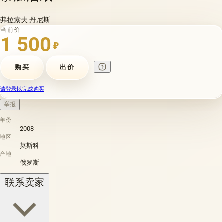
弗拉索夫 丹尼斯
当前价
1 500
₽
购买
出价
请登录以完成购买
举报
年份
2008
地区
莫斯科
产地
俄罗斯
联系卖家