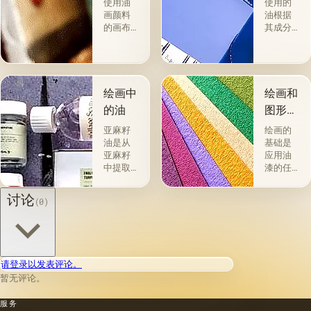
使用油
使用的
画颜料
油根据
的画布
其成分
是最受
和用途
欢迎
分为两
的。 技
组。 第
术a la
一类包
prima-
括从各
绘画中
绘画和
&quot;原
种植物
的油
图形材
始
的种子
料
&quot;，
获得并
亚麻籽
绘画的
没有下
与植物
油是从
基础是
画-其
脂肪有
亚麻籽
应用油
中，即
关的所
中提取
漆的任
使在第
谓脂肪
的，所
何物理
一届会
干燥
得产品
存在的
讨论
(0)
议之
油，例
的质量
材料或
后，艺
如亚麻
在很大
表面：
术家在
籽，罂
程度上
金属，
非干燥
粟，坚
取决于
木材，
层上书
果和其
种子的
织物，
请登录以发表评论。
写或以
他类似
种植地
纸张，
某种方
的油。
暂无评论。
点，它
砖，石
式刷新
第二组
们的成
头，塑
其上出
包括不
服务
熟度和
料，牛