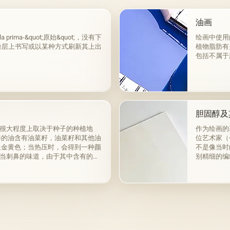
油画
ma-&quot;原始&quot;，没有下
绘画中使用
燥层上书写或以某种方式刷新其上出
植物脂肪有
包括不属于
胆固醇及
很大程度上取决于种子的种植地
作为绘画的
得的油含有油菜籽，油菜籽和其他油
位艺术家（
呈金黄色；当热压时，会得到一种颜
不是像当时
当刺鼻的味道，由于其中含有的外
别精细的编