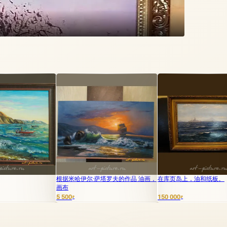
根据米哈伊尔·萨塔罗夫的作品 油画，
在库页岛上，油和纸板。
海洋。
画布
5 500
150 000
35 000
₽
₽