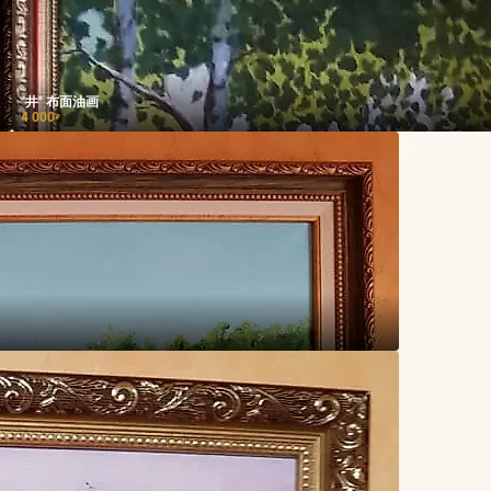
"井" 布面油画
4 000
₽