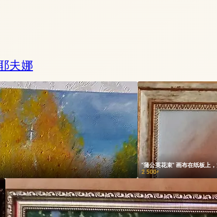
里耶夫娜
"蒲公英花束" 画布在纸板上
2 500
₽