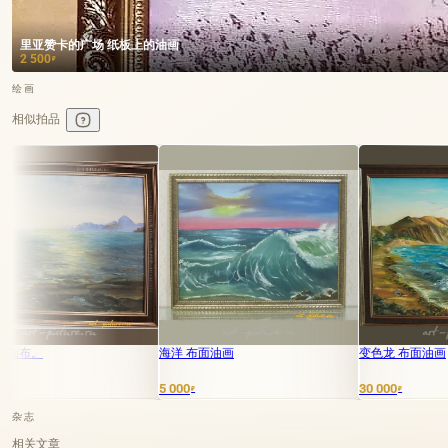
里亚赞卡的广场 纸板上的油画
2 500
₽
绘画
相似拍品
海洋 布面油画
变色龙 布面油画
5 000
30 000
₽
₽
杂志
相关文章