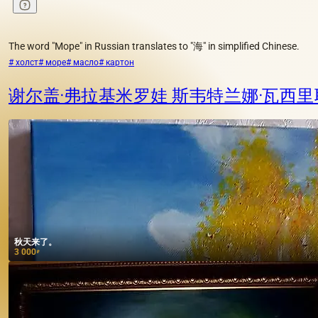
The word "Море" in Russian translates to "海" in simplified Chinese.
# холст
# море
# масло
# картон
谢尔盖·弗拉基米罗娃 斯韦特兰娜·瓦西
秋天来了。
3 000
₽