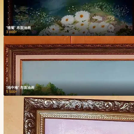
"雏菊" 布面油画
3 000
₽
"地中海" 布面油画
5 500
₽