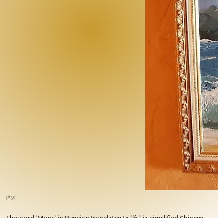
描述
The word "Море" in Russian translates to "海" in simplified Chinese.