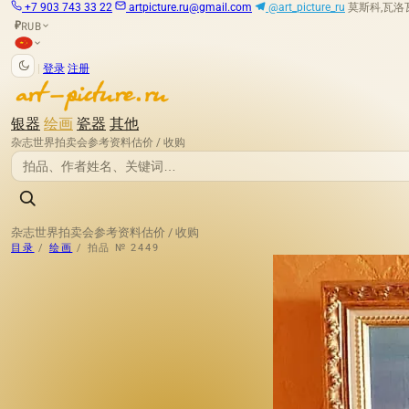
+7 903 743 33 22
artpicture.ru@gmail.com
@art_picture_ru
莫斯科,瓦洛瓦娅
RUB
₽
|
登录
注册
银器
绘画
瓷器
其他
杂志
世界拍卖会
参考资料
估价 / 收购
杂志
世界拍卖会
参考资料
估价 / 收购
目录
/
绘画
/
拍品 № 2449