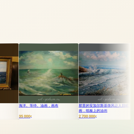
等待。油画，画布
那里的安加尔斯基微风让人目眩... 油
海风。油画
画，纸板上的油画
2 700 000
95 000
₽
₽
₽