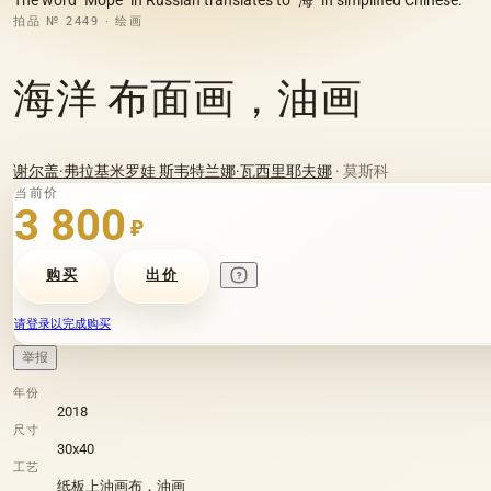
拍品 № 2449 · 绘画
海洋 布面画，油画
谢尔盖·弗拉基米罗娃 斯韦特兰娜·瓦西里耶夫娜
· 莫斯科
当前价
3 800
₽
购买
出价
请登录以完成购买
举报
年份
2018
尺寸
30х40
工艺
纸板上油画布，油画