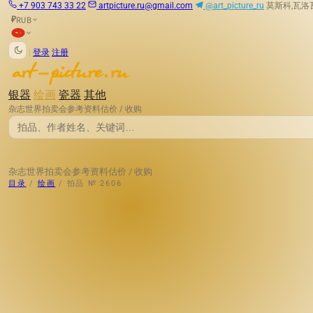
+7 903 743 33 22
artpicture.ru@gmail.com
@art_picture_ru
莫斯科,瓦洛瓦娅
RUB
₽
|
登录
注册
银器
绘画
瓷器
其他
杂志
世界拍卖会
参考资料
估价 / 收购
杂志
世界拍卖会
参考资料
估价 / 收购
目录
/
绘画
/
拍品 № 2606