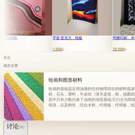
宇宙 亚克力，纸板
丙烯印刷，木材
1 500
20 000
₽
₽
杂志
相关文章
绘画和图形材料
绘画的基础是应用油漆的任何物理存在的材料或表
砖，石头，塑料，牛皮纸（薄羊皮纸，蜡，描图纸
其中只有少数代表了油画的传统基础;它们分为两
纸张，以及刚性，结合木材，纤维板，纤维板，纸
和广泛使用的基础是画布。
讨论
(0)