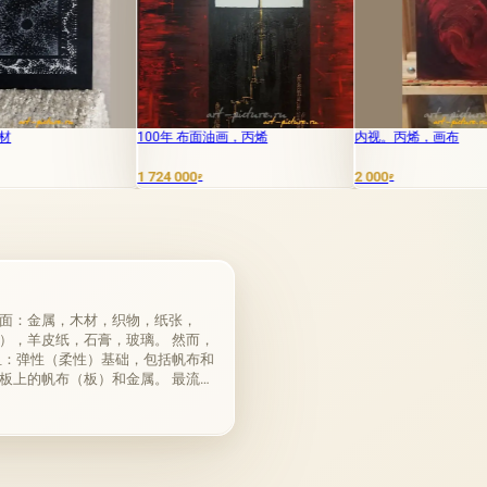
100年 布面油画，丙烯
内视。丙烯，画布
1 724 000
2 000
₽
₽
面：金属，木材，织物，纸张，
），羊皮纸，石膏，玻璃。 然而，
组：弹性（柔性）基础，包括帆布和
板上的帆布（板）和金属。 最流行