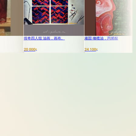
传奇四人组 油画，画布。
顽固 橄榄油，丙烯酸
Shir
20 000
24 100
39 000
₽
₽