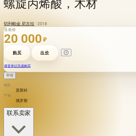
螺旋丙烯酸，木材
切列帕金 尼古拉
· 2018
当前价
20 000
₽
购买
出价
请登录以完成购买
举报
地区
莫斯科
产地
俄罗斯
联系卖家