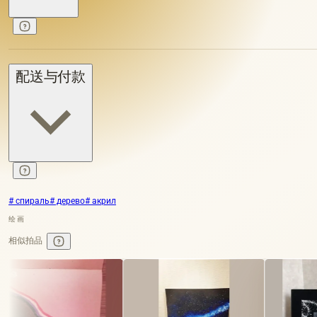
配送与付款
# спираль
# дерево
# акрил
绘画
相似拍品