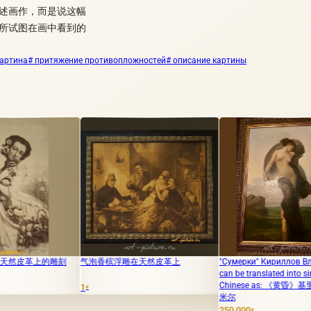
述画作，而是说这幅
所试图在画中看到的
артина
# притяжение противопложностей
# описание картины
气泡香槟浮雕在天然皮革上
"Сумерки" Кириллов Владимир
孩子
can be translated into simplified
Chinese as: 《黄昏》基里洛夫·弗拉基
1
500 
₽
米尔
250 000
₽