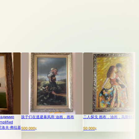
们在逃避暴风雨 油画，画布
二人探戈 画布，油画，马斯特基н
我的天使 亚
000
50 000
20 000
₽
₽
₽