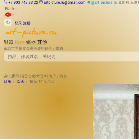
+7 903 743 33 22
artpicture.ru@gmail.com
@art_picture_ru
莫斯科,瓦洛瓦娅
RUB
₽
|
登录
注册
银器
绘画
瓷器
其他
杂志
世界拍卖会
参考资料
估价 / 收购
杂志
世界拍卖会
参考资料
估价 / 收购
目录
/
绘画
/
拍品 № 2782