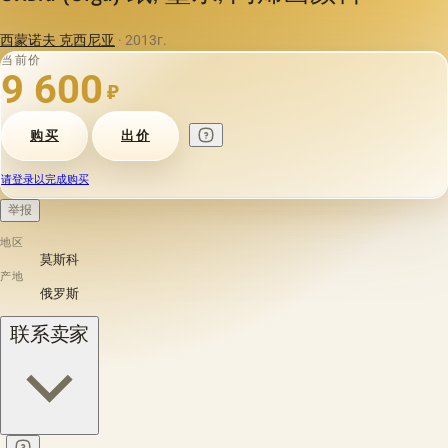
西蒙诺夫 克西尼亚
· 2013г.
当前价
9 600
₽
购买
出价
请登录以完成购买
举报
地区
莫斯科
产地
俄罗斯
联系卖家