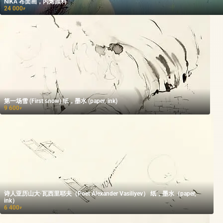
NIKA 布面画，丙烯颜料
24 000
₽
第一场雪 (First snow) 纸，墨水 (paper, ink)
9 600
₽
诗人亚历山大·瓦西里耶夫（Poet Alexander Vasiliyev） 纸，墨水（paper,
ink）
6 400
₽