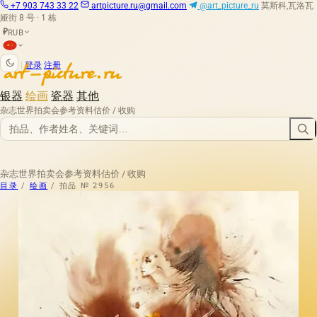
+7 903 743 33 22
artpicture.ru@gmail.com
@art_picture_ru
莫斯科,瓦洛瓦
娅街 8 号 · 1 栋
RUB
₽
|
登录
注册
银器
绘画
瓷器
其他
杂志
世界拍卖会
参考资料
估价 / 收购
杂志
世界拍卖会
参考资料
估价 / 收购
目录
/
绘画
/
拍品 № 2956