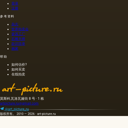
帆布
登录
（板）
注册
和金
参考资料
属。 最
流行和
杂志
广泛使
世界拍卖会
用的基
瓷器工厂
础是画
石雕大师
布。
款识目录
画家
帮助
如何估价?
如何买卖
在线拍卖
莫斯科,瓦洛瓦娅街 8 号 · 1 栋
artpicture.ru@gmail.com
@art_picture_ru
版权所有。 2010 — 2026 · art-picture.ru