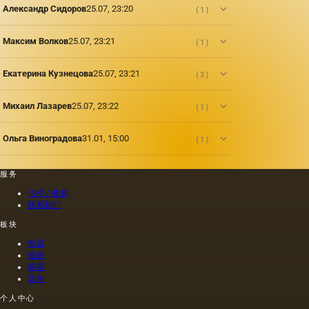
膏，玻
Александр Сидоров
25.07, 23:20
(1)
璃。 然
而，其
中只有
Максим Волков
25.07, 23:21
(1)
少数代
表了油
Екатерина Кузнецова
25.07, 23:21
(3)
画的传
统基础;
它们分
Михаил Лазарев
25.07, 23:22
(1)
为两
组：弹
Ольга Виноградова
31.01, 15:00
(1)
性（柔
性）基
础，包
服务
括帆布
和纸
估价 / 收购
张，以
联系我们
及刚
板块
性，结
合木
银器
材，纤
绘画
维板，
瓷器
纤维
其他
板，纸
个人中心
板上的