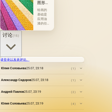
图形材
料
绘画的
基础是
应用油
漆的任
何物理
存在的
讨论
(15)
材料或
表面：
金属，
木材，
织物，
纸张，
请登录以发表评论。
砖，石
Юлия Соловьева
25.07, 23:18
头，塑
(1)
料，牛
皮纸
Александр Сидоров
25.07, 23:18
(1)
（薄羊
皮纸，
蜡，描
Андрей Павлов
25.07, 23:19
(2)
图
纸），
Юлия Соловьева
25.07, 23:19
(4)
羊皮
纸，石