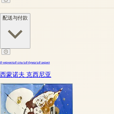
配送与付款
# чернила
# ольга
# бумага
# акрил
西蒙诺夫 克西尼亚