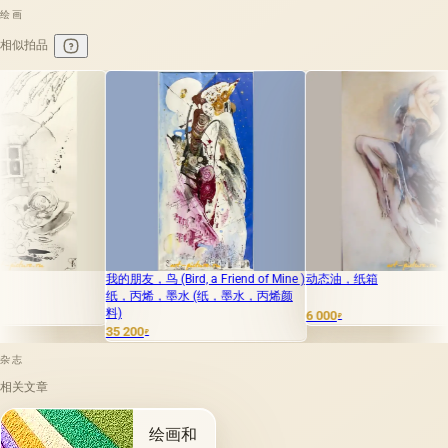
绘画
相似拍品
我的朋友，鸟 (Bird, a Friend of Mine )
动态油，纸箱
喜悦 
纸，丙烯，墨水 (纸，墨水，丙烯颜
料)
6 000
7 000
₽
₽
35 200
₽
杂志
相关文章
绘画和