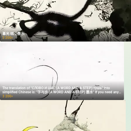
暮光 纸，墨水
3 200
₽
The translation of "СЛОВО И ШАГ (A WORD AND A STEP) тушь" into
simplified Chinese is: "字与步 (A WORD AND A STEP) 墨水" If you need any
more assistance, feel free to ask!
3 200
₽