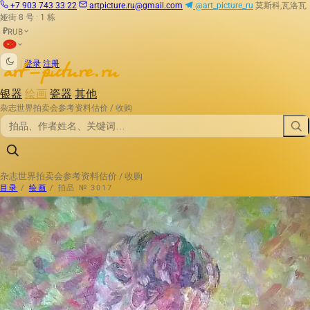
+7 903 743 33 22
artpicture.ru@gmail.com
@art_picture_ru
莫斯科,瓦洛瓦
娅街 8 号 · 1 栋
RUB
₽
|
登录
注册
银器
绘画
瓷器
其他
杂志
世界拍卖会
参考资料
估价 / 收购
杂志
世界拍卖会
参考资料
估价 / 收购
目录
/
绘画
/
拍品 № 3017