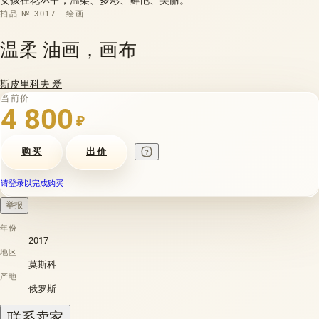
拍品 № 3017 · 绘画
温柔 油画，画布
斯皮里科夫 爱
当前价
4 800
₽
购买
出价
请登录以完成购买
举报
年份
2017
地区
莫斯科
产地
俄罗斯
联系卖家