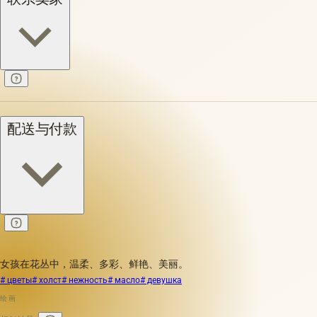
配送与付款
女孩在花丛中，温柔、多彩、鲜艳、美丽。
# цветы
# холст
# нежность
# масло
# девушка
绘画