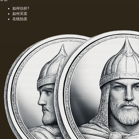
色的，
择作为
如何估价?
具有特
基础.
如何买卖
有的气
在线拍卖
味和相
当刺鼻
的味
道，由
于其中
含有的
外来杂
质而没
有透明
度。