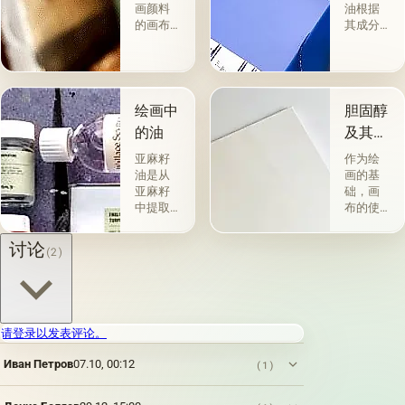
画颜料
油根据
的画布
其成分
是最受
和用途
欢迎
分为两
的。 技
组。 第
术a la
一类包
prima-
括从各
绘画中
胆固醇
&quot;原
种植物
的油
及其特
始
的种子
性
&quot;，
获得并
亚麻籽
作为绘
没有下
与植物
油是从
画的基
画-其
脂肪有
亚麻籽
础，画
中，即
关的所
中提取
布的使
使在第
谓脂肪
的，所
用自古
一届会
干燥
得产品
以来就
讨论
(2)
议之
油，例
的质量
为人所
后，艺
如亚麻
在很大
知。 例
术家在
籽，罂
程度上
如，普
非干燥
粟，坚
取决于
林尼证
层上书
果和其
种子的
明，由
请登录以发表评论。
写或以
他类似
种植地
当时的
某种方
的油。
点，它
一位艺
Иван Петров
07.10, 00:12
(1)
式刷新
第二组
们的成
术家
其上出
包括不
熟度和
（公元
现的干
属于脂
纯度。
一世