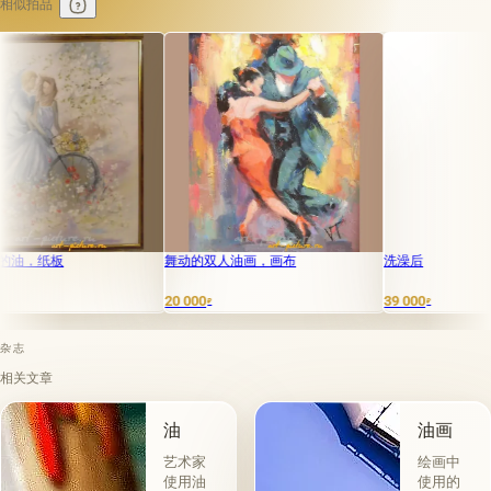
相似拍品
板
舞动的双人油画，画布
洗澡后
20 000
39 000
₽
₽
杂志
相关文章
油
油画
艺术家
绘画中
使用油
使用的