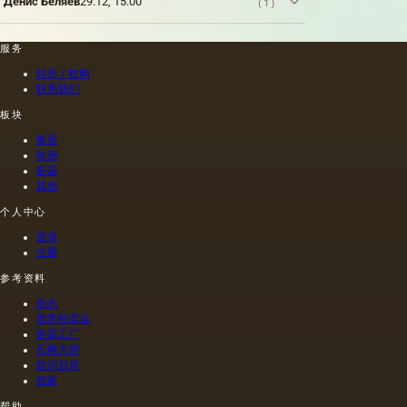
Денис Беляев
29.12, 15:00
(1)
燥膜。
肪的各
因此，
纪）根
这是第
种来源
从杂草
据尼禄
一种也
的油，
种子获
本人的
服务
是最常
带有精
得的油
命令绘
估价 / 收购
见的方
油的名
含有油
制的尼
联系我们
法.
称。
菜籽，
禄肖像
油菜籽
是在画
板块
和其他
布上执
银器
油的外
行的，
绘画
加剂。
而不是
瓷器
在不加
像当时
其他
热的情
的习惯
况下挤
那样在
个人中心
出的油
木头上
登录
是浅
执行
注册
的，呈
的，这
金黄
幅画的
参考资料
色；当
长度是
杂志
热压
40米。
世界拍卖会
时，会
一个密
瓷器工厂
得到一
集的,不
石雕大师
种颜色
是特别
款识目录
更多的
精细的
画家
油，通
编织帆
常是棕
布被选
帮助