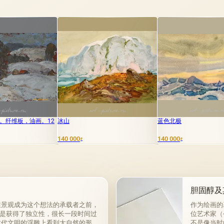
冰山
蓝色北极
石头
140 000
140 000
160 000
₽
₽
₽
胆固醇及
在景观成为这个想法的承载者之前，
作为绘画的
是获得了独立性，很长一段时间过
位艺术家（
古代文明的浮雕上看到大自然的形
不是像当时