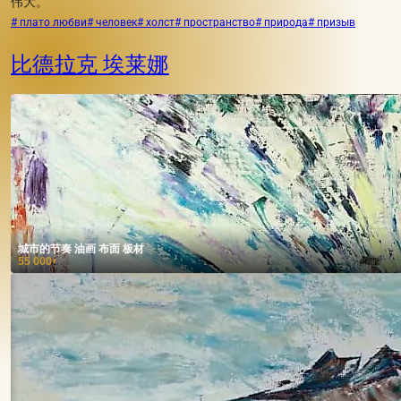
伟大。
# плато любви
# человек
# холст
# пространство
# природа
# призыв
比德拉克 埃莱娜
城市的节奏 油画 布面 板材
55 000
₽