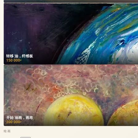
转移 油，纤维板
150 000
₽
开始 油画，画布
200 000
₽
绘画