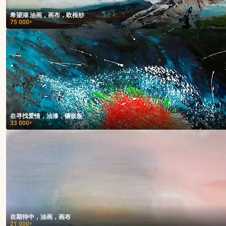
希望湖 油画，画布，欧根纱
75 000
₽
在寻找爱情，油漆，镶嵌板
33 000
₽
在期待中，油画，画布
21 000
₽