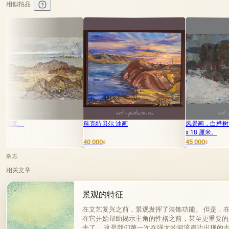
相似拍品
科克特贝尔 油画
风景画，白桦树。纤维板，油画。12
x 18 厘米。
40 000
45 000
₽
₽
杂志
相关文章
景观的特征
在文艺复兴之前，景观发挥了装饰功能。 但是，
在它开始帮助揭示主角的性格之前，甚至更重要的
去了。 这是我们第一次在强大的河流岸边出现的