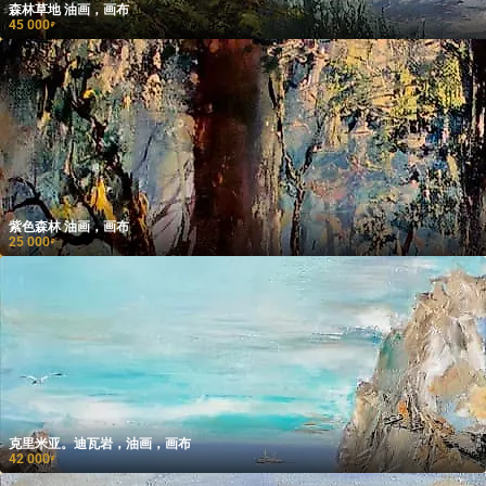
森林草地 油画，画布
45 000
₽
紫色森林 油画，画布
25 000
₽
克里米亚。迪瓦岩，油画，画布
42 000
₽