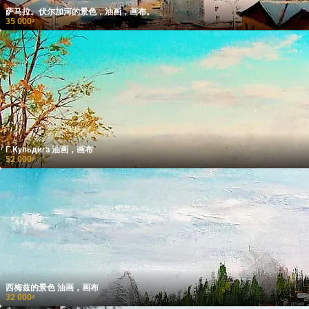
萨马拉。伏尔加河的景色，油画，画布。
35 000
₽
Г.Кульдига 油画，画布
52 000
₽
西梅兹的景色 油画，画布
32 000
₽