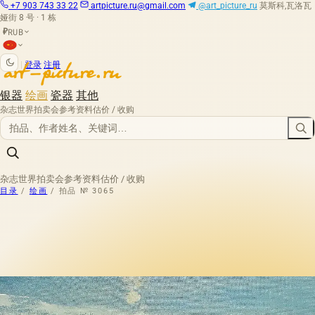
+7 903 743 33 22
artpicture.ru@gmail.com
@art_picture_ru
莫斯科,瓦洛瓦
娅街 8 号 · 1 栋
RUB
₽
|
登录
注册
银器
绘画
瓷器
其他
杂志
世界拍卖会
参考资料
估价 / 收购
杂志
世界拍卖会
参考资料
估价 / 收购
目录
/
绘画
/
拍品 № 3065