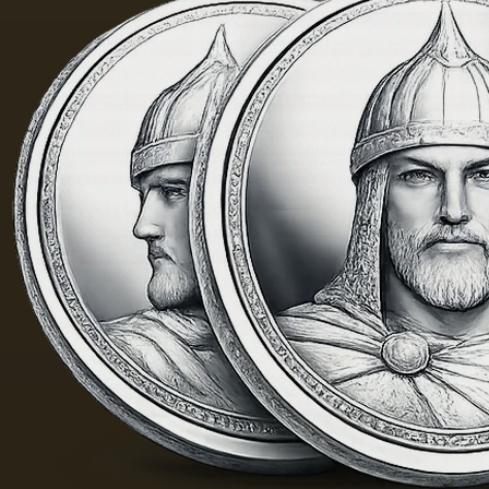
当刺鼻
的味
道，由
于其中
含有的
外来杂
质而没
有透明
度。