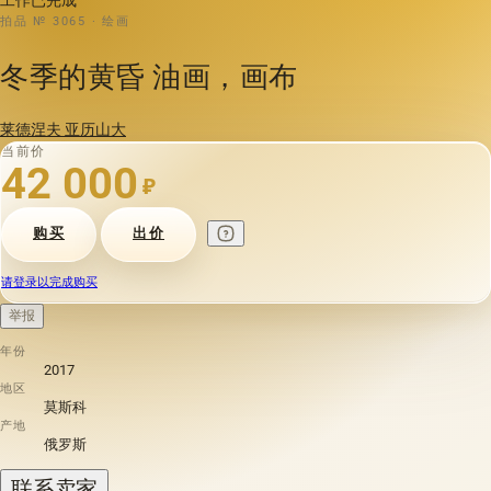
拍品 № 3065 · 绘画
冬季的黄昏 油画，画布
莱德涅夫 亚历山大
当前价
42 000
₽
购买
出价
请登录以完成购买
举报
年份
2017
地区
莫斯科
产地
俄罗斯
联系卖家