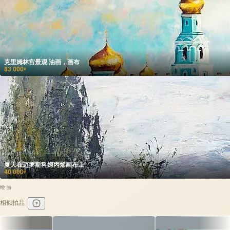
克里姆林宫景观 油画，画布
83 000
₽
夏天在迈罗斯科姆丙烯画布上
40 000
₽
绘画
相似拍品