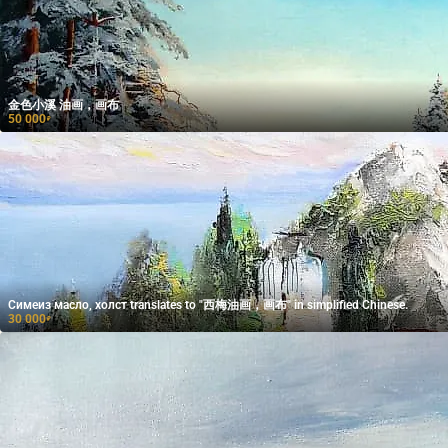
金色小溪 油画，画布
50 000
₽
Симеиз масло, холст translates to "西梅油画，画布" in simplified Chinese.
30 000
₽