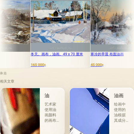
天。画布，油画。49 x 70 厘米
寒冷的早晨 布面油画
冬季村庄 
5 000
45 000
35 000
₽
₽
₽
杂志
相关文章
油
油画
艺术家
绘画中
使用油
使用的
画颜料
油根据
的画布
其成分
是最受
和用途
欢迎
分为两