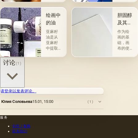
的。 技
组。 第
术a la
一类包
prima-
括从各
绘画中
胆固醇
&quot;原
种植物
的油
及其特
始
的种子
性
&quot;，
获得并
亚麻籽
作为绘
没有下
与植物
油是从
画的基
画-其
脂肪有
亚麻籽
础，画
中，即
关的所
中提取
布的使
使在第
谓脂肪
的，所
用自古
一届会
干燥
得产品
以来就
讨论
(1)
议之
油，例
的质量
为人所
后，艺
如亚麻
在很大
知。 例
术家在
籽，罂
程度上
如，普
非干燥
粟，坚
取决于
林尼证
层上书
果和其
种子的
明，由
请登录以发表评论。
写或以
他类似
种植地
当时的
某种方
的油。
点，它
一位艺
Юлия Соловьева
15.01, 15:00
(1)
式刷新
第二组
们的成
术家
其上出
包括不
熟度和
（公元
现的干
属于脂
纯度。
一世
服务
燥膜。
肪的各
因此，
纪）根
这是第
种来源
从杂草
据尼禄
估价 / 收购
一种也
的油，
种子获
本人的
联系我们
是最常
带有精
得的油
命令绘