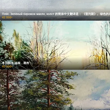
Плёс. Зелёный бережок масло, хол
42 000
₽
冬日阳光 油画，画布
45 000
₽