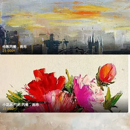
伦敦丙烯，画布
25 000
₽
小花丛 芍药 丙烯，画布
35 000
₽