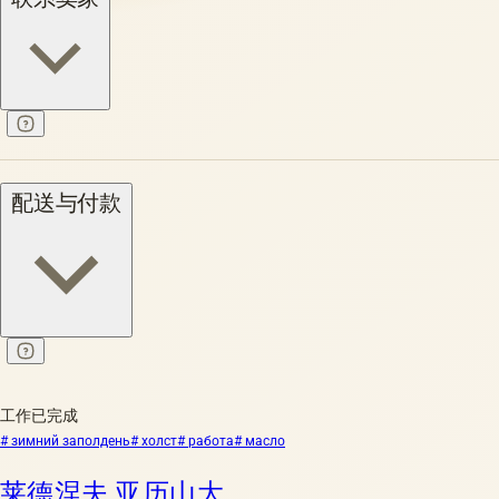
配送与付款
工作已完成
# зимний заполдень
# холст
# работа
# масло
莱德涅夫 亚历山大