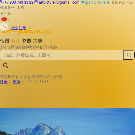
+7 903 743 33 22
artpicture.ru@gmail.com
@art_picture_ru
莫斯科,瓦洛瓦
娅街 8 号 · 1 栋
RUB
₽
|
登录
注册
银器
绘画
瓷器
其他
杂志
世界拍卖会
参考资料
估价 / 收购
杂志
世界拍卖会
参考资料
估价 / 收购
目录
/
绘画
/
拍品 № 3083