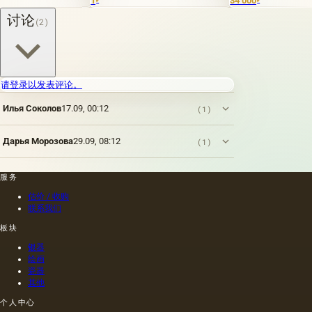
1
34 000
₽
₽
讨论
(2)
请登录以发表评论。
Илья Соколов
17.09, 00:12
(1)
Дарья Морозова
29.09, 08:12
(1)
服务
估价 / 收购
联系我们
板块
银器
绘画
瓷器
其他
个人中心