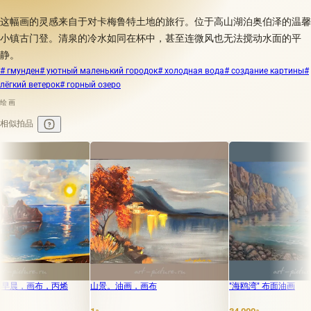
这幅画的灵感来自于对卡梅鲁特土地的旅行。位于高山湖泊奥伯泽的温馨
小镇古门登。清泉的冷水如同在杯中，甚至连微风也无法搅动水面的平
静。
# гмунден
# уютный маленький городок
# холодная вода
# создание картины
#
лёгкий ветерок
# горный озеро
绘画
相似拍品
画布，丙烯
山景。油画，画布
"海鸥湾" 布面油画