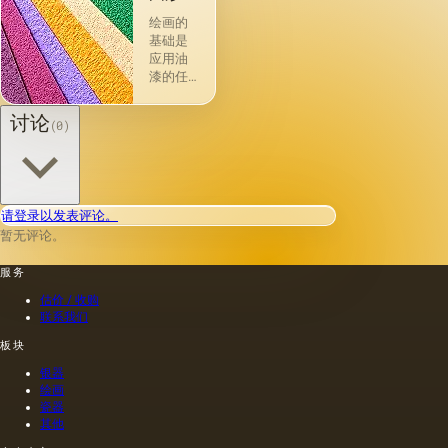
料
绘画的
基础是
应用油
漆的任
何物理
存在的
讨论
(0)
材料或
表面：
金属，
木材，
织物，
请登录以发表评论。
纸张，
暂无评论。
砖，石
头，塑
服务
料，牛
皮纸
估价 / 收购
（薄羊
联系我们
皮纸，
蜡，描
板块
图
银器
纸），
绘画
羊皮
瓷器
纸，石
其他
膏，玻