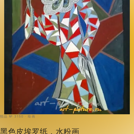
拍品 № 3150 · 绘画
黑色皮埃罗纸，水粉画