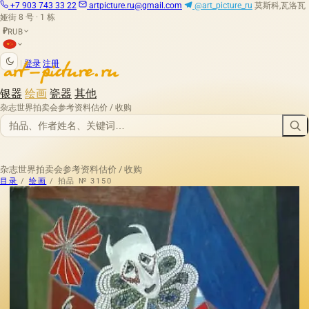
+7 903 743 33 22
artpicture.ru@gmail.com
@art_picture_ru
莫斯科,瓦洛瓦
娅街 8 号 · 1 栋
RUB
₽
|
登录
注册
银器
绘画
瓷器
其他
杂志
世界拍卖会
参考资料
估价 / 收购
杂志
世界拍卖会
参考资料
估价 / 收购
目录
/
绘画
/
拍品 № 3150