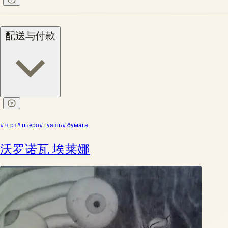
配送与付款
# ч рт
# пьеро
# гуашь
# бумага
沃罗诺瓦 埃莱娜