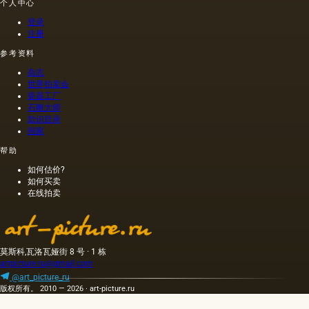
个人中心
璃。 然
而，其
登录
中只有
注册
少数代
表了油
参考资料
画的传
杂志
统基础;
世界拍卖会
它们分
瓷器工厂
为两
石雕大师
组：弹
款识目录
性（柔
画家
性）基
帮助
础，包
括帆布
如何估价?
和纸
如何买卖
张，以
在线拍卖
及刚
性，结
合木
材，纤
莫斯科,瓦洛瓦娅街 8 号 · 1 栋
维板，
artpicture.ru@gmail.com
纤维
板，纸
@art_picture_ru
版权所有。 2010 — 2026 · art-picture.ru
板上的
帆布