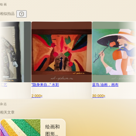
绘画
相似拍品
"隐身来自..." 水彩
蓝鸟 油画，画布
彩
2 000
30 000
50
₽
₽
杂志
相关文章
绘画和
图形材