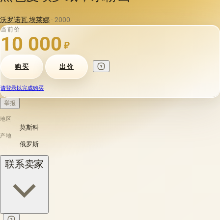
沃罗诺瓦 埃莱娜
· 2000
当前价
10 000
₽
购买
出价
请登录以完成购买
举报
地区
莫斯科
产地
俄罗斯
联系卖家