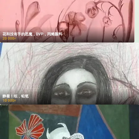
花和没有手的恶魔，DVP，丙烯颜料
20 000
₽
静着！纸，铅笔
10 000
₽