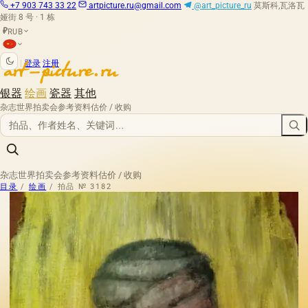
+7 903 743 33 22
artpicture.ru@gmail.com
@art_picture_ru
莫斯科,瓦洛瓦
娅街 8 号 · 1 栋
RUB
₽
|
登录
注册
银器
绘画
瓷器
其他
杂志
世界拍卖会
参考资料
估价 / 收购
杂志
世界拍卖会
参考资料
估价 / 收购
目录
/
绘画
/
拍品 № 3182