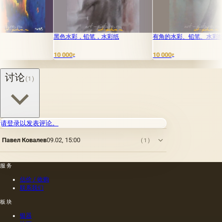
黑色水彩，铅笔，水彩纸
有角的水彩、铅笔、水彩纸
醉酒的蓝
10 000
10 000
150 000
₽
₽
₽
讨论
(1)
请登录以发表评论。
Павел Ковалев
09.02, 15:00
(1)
服务
估价 / 收购
联系我们
板块
银器