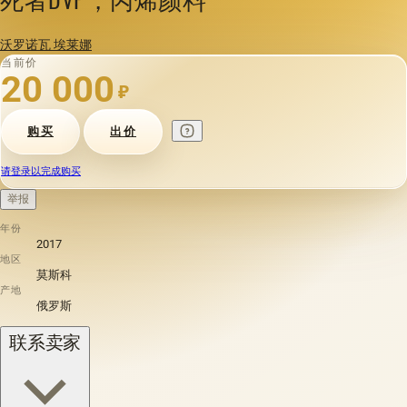
沃罗诺瓦 埃莱娜
当前价
20 000
₽
购买
出价
请登录以完成购买
举报
年份
2017
地区
莫斯科
产地
俄罗斯
联系卖家