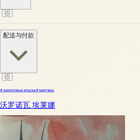
配送与付款
# акриловые краска
# мертвец
沃罗诺瓦 埃莱娜