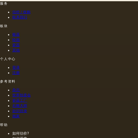
法.
称。
服务
菜籽，
油菜籽
估价 / 收购
和其他
联系我们
油的外
板块
加剂。
在不加
银器
热的情
绘画
况下挤
瓷器
出的油
其他
是浅
个人中心
的，呈
金黄
登录
色；当
注册
热压
参考资料
时，会
得到一
杂志
种颜色
世界拍卖会
更多的
瓷器工厂
油，通
石雕大师
常是棕
款识目录
色的，
画家
具有特
帮助
有的气
味和相
如何估价?