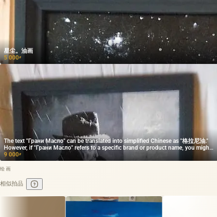
星尘。油画
5 000
₽
The text "Грани Масло" can be translated into simplified Chinese as "格拉尼油."
However, if "Грани Масло" refers to a specific brand or product name, you might
want to keep it in its original form. Please confirm if that is the case!
9 000
₽
绘画
相似拍品