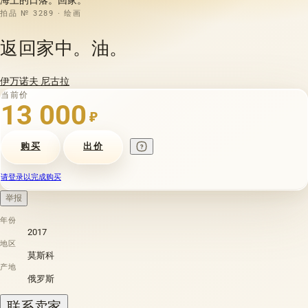
拍品 № 3289 · 绘画
返回家中。油。
伊万诺夫 尼古拉
当前价
13 000
₽
购买
出价
请登录以完成购买
举报
年份
2017
地区
莫斯科
产地
俄罗斯
联系卖家