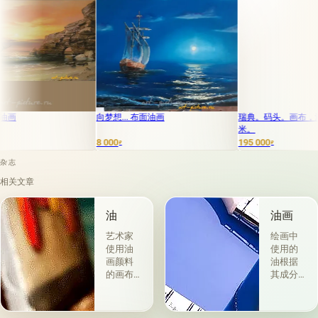
向梦想... 布面油画
瑞典。码头。画布，油画。45 x 8
米。
8 000
195 000
₽
₽
杂志
相关文章
油
油画
艺术家
绘画中
使用油
使用的
画颜料
油根据
的画布
其成分
是最受
和用途
欢迎
分为两
的。 技
组。 第