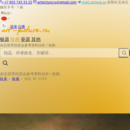
+7 903 743 33 22
artpicture.ru@gmail.com
@art_picture_ru
莫斯科,瓦洛瓦
娅街 8 号 · 1 栋
RUB
₽
|
登录
注册
银器
绘画
瓷器
其他
杂志
世界拍卖会
参考资料
估价 / 收购
杂志
世界拍卖会
参考资料
估价 / 收购
目录
/
绘画
/
拍品 № 3289