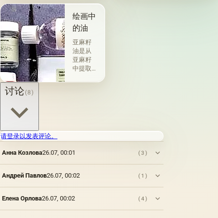
术a la
一类包
prima-
括从各
绘画中
&quot;原
种植物
的油
始
的种子
&quot;，
获得并
亚麻籽
没有下
与植物
油是从
画-其
脂肪有
亚麻籽
中，即
关的所
中提取
使在第
谓脂肪
的，所
一届会
干燥
得产品
讨论
(8)
议之
油，例
的质量
后，艺
如亚麻
在很大
术家在
籽，罂
程度上
非干燥
粟，坚
取决于
层上书
果和其
种子的
请登录以发表评论。
写或以
他类似
种植地
某种方
的油。
点，它
Анна Козлова
26.07, 00:01
(3)
式刷新
第二组
们的成
其上出
包括不
熟度和
现的干
属于脂
纯度。
Андрей Павлов
26.07, 00:02
(1)
燥膜。
肪的各
因此，
这是第
种来源
从杂草
一种也
的油，
Елена Орлова
26.07, 00:02
(4)
种子获
是最常
带有精
得的油
见的方
油的名
含有油