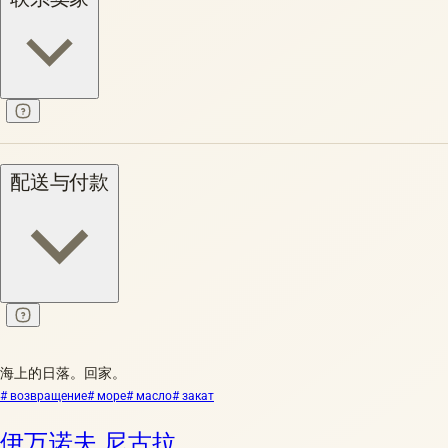
配送与付款
海上的日落。回家。
# возвращение
# море
# масло
# закат
伊万诺夫 尼古拉