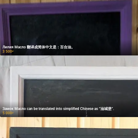
Лилия Масло 翻译成简体中文是：百合油。
3 500
₽
Замок Масло can be translated into simplified Chinese as “油城堡”.
5 000
₽