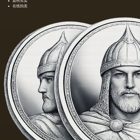
当刺鼻
如何买卖
的味
在线拍卖
道，由
于其中
含有的
外来杂
质而没
有透明
度。