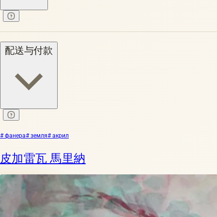
配送与付款
# фанера
# земля
# акрил
皮加雷瓦 馬里納