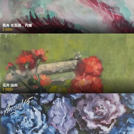
视角 布面画，丙烯
3 000
₽
花卉 油画
7 000
₽