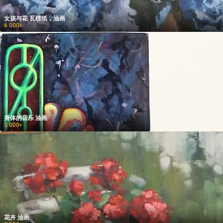
女孩与花 瓦楞纸，油画
6 000
₽
身体的音乐 油画
5 000
₽
花卉 油画