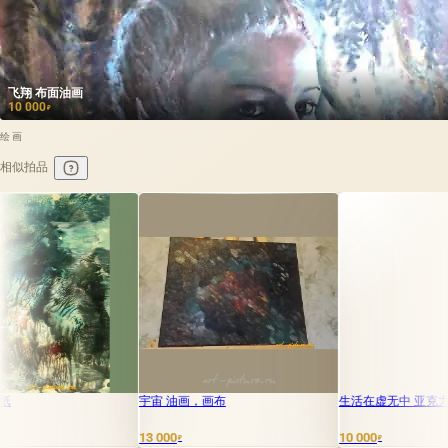
飞翔 布面油画
10 000
₽
绘画
相似拍品
宇宙 油画，画布
生活在虚无中 亚克力，画布
13 000
10 000
₽
₽