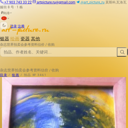
+7 903 743 33 22
artpicture.ru@gmail.com
@art_picture_ru
莫斯科,瓦洛瓦
娅街 8 号 · 1 栋
RUB
₽
|
登录
注册
银器
绘画
瓷器
其他
杂志
世界拍卖会
参考资料
估价 / 收购
杂志
世界拍卖会
参考资料
估价 / 收购
目录
/
绘画
/
拍品 № 3461