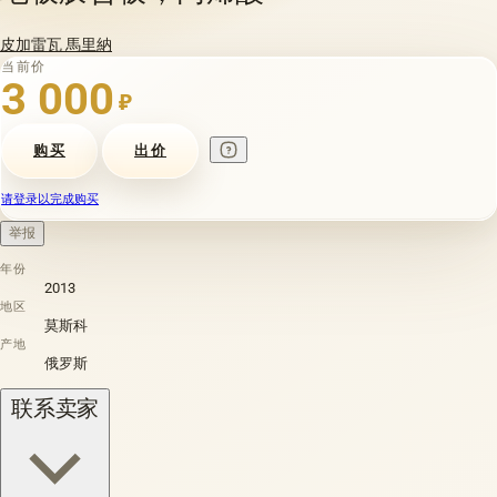
皮加雷瓦 馬里納
当前价
3 000
₽
购买
出价
请登录以完成购买
举报
年份
2013
地区
莫斯科
产地
俄罗斯
联系卖家