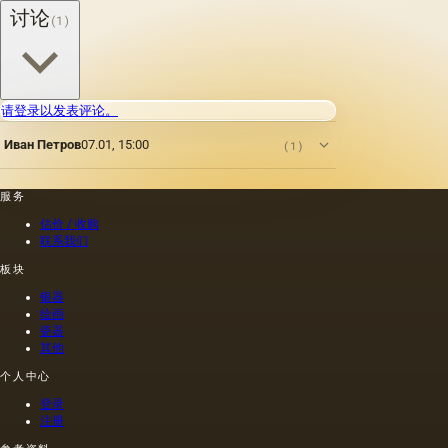
讨论
(1)
请登录以发表评论。
Иван Петров
07.01, 15:00
(1)
服务
估价 / 收购
联系我们
板块
银器
绘画
瓷器
其他
个人中心
登录
注册