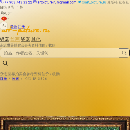
+7 903 743 33 22
artpicture.ru@gmail.com
@art_picture_ru
莫斯科,瓦洛瓦
娅街 8 号 · 1 栋
RUB
₽
|
登录
注册
银器
绘画
瓷器
其他
杂志
世界拍卖会
参考资料
估价 / 收购
杂志
世界拍卖会
参考资料
估价 / 收购
目录
/
绘画
/
拍品 № 3526