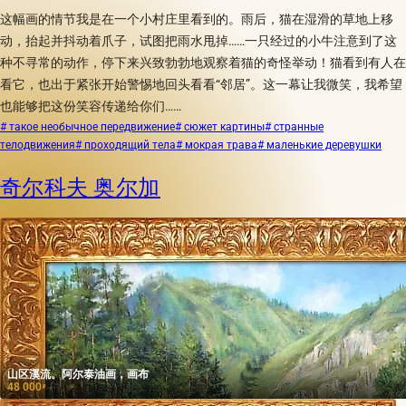
这幅画的情节我是在一个小村庄里看到的。雨后，猫在湿滑的草地上移
动，抬起并抖动着爪子，试图把雨水甩掉……一只经过的小牛注意到了这
种不寻常的动作，停下来兴致勃勃地观察着猫的奇怪举动！猫看到有人在
看它，也出于紧张开始警惕地回头看看“邻居”。这一幕让我微笑，我希望
也能够把这份笑容传递给你们……
# такое необычное передвижение
# сюжет картины
# странные
телодвижения
# проходящий тела
# мокрая трава
# маленькие деревушки
奇尔科夫 奥尔加
山区溪流。阿尔泰油画，画布
48 000
₽