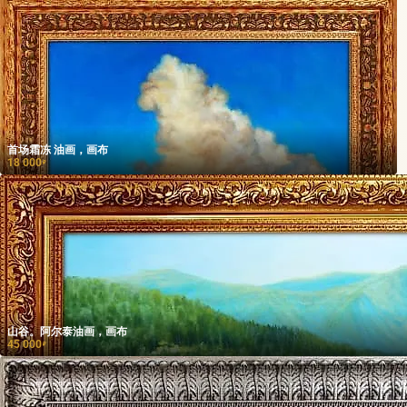
首场霜冻 油画，画布
18 000
₽
山谷。阿尔泰油画，画布
45 000
₽