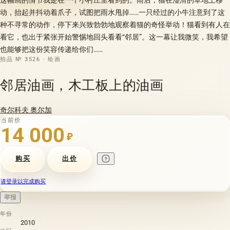
动，抬起并抖动着爪子，试图把雨水甩掉……一只经过的小牛注意到了这
种不寻常的动作，停下来兴致勃勃地观察着猫的奇怪举动！猫看到有人在
看它，也出于紧张开始警惕地回头看看“邻居”。这一幕让我微笑，我希望
也能够把这份笑容传递给你们……
拍品 № 3526 · 绘画
邻居油画，木工板上的油画
奇尔科夫 奥尔加
当前价
14 000
₽
购买
出价
请登录以完成购买
举报
年份
2010