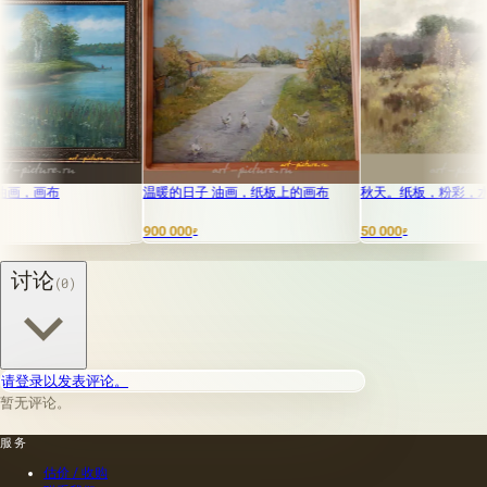
温暖的日子 油画，纸板上的画布
秋天。纸板，粉彩，水粉画。
900 000
50 000
₽
₽
讨论
(0)
请登录以发表评论。
暂无评论。
服务
估价 / 收购