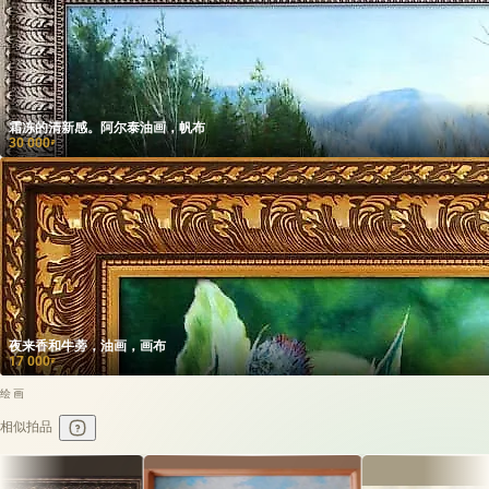
霜冻的清新感。阿尔泰油画，帆布
30 000
₽
夜来香和牛蒡，油画，画布
17 000
₽
绘画
相似拍品