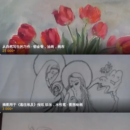
从自然写生的习作 - 郁金香，油画，画布
25 000
₽
插图用于《逃往埃及》报纸 纸张，水性笔 - 图形绘画
3 000
₽