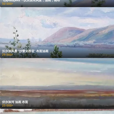
"Царевщина" - 伏尔加河风景，油画，画布
50 000
₽
沃尔加风景 "沙雷夫西亚" 布面油画
29 000
₽
伏尔加河 油画 布面
25 000
₽