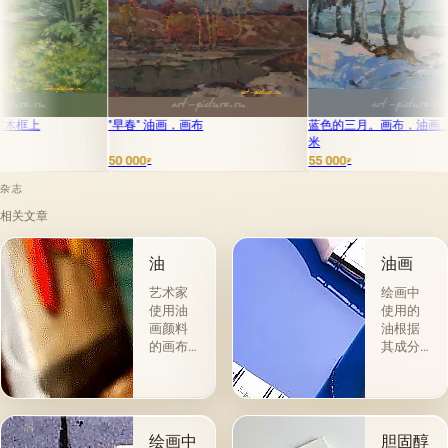
"早春" 油画，画布
蓝色的三月。画布，油画。50 x 70 厘
钓鱼 油
米
50 000
55 000
50 000
₽
₽
₽
杂志
相关文章
油
油画
艺术家
绘画中
使用油
使用的
画颜料
油根据
的画布
其成分
是最受
和用途
欢迎
分为两
的。 技
组。 第
术a la
一类包
prima-
括从各
绘画中
胆固醇