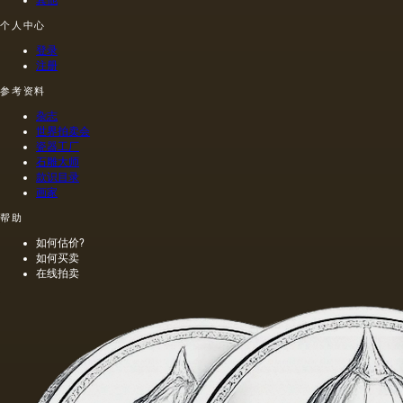
和其他
布上执
个人中心
油的外
行的，
加剂。
而不是
登录
在不加
像当时
注册
热的情
的习惯
况下挤
那样在
参考资料
出的油
木头上
杂志
是浅
执行
世界拍卖会
的，呈
的，这
瓷器工厂
金黄
幅画的
石雕大师
色；当
长度是
款识目录
热压
40米。
画家
时，会
一个密
帮助
得到一
集的,不
种颜色
是特别
如何估价?
更多的
精细的
如何买卖
油，通
编织帆
在线拍卖
常是棕
布被选
色的，
择作为
具有特
基础.
有的气
味和相
当刺鼻
的味
道，由