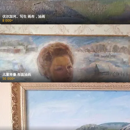
伏尔加河。写生 画布，油画
8 000
₽
儿童肖像 布面油画
50 000
₽