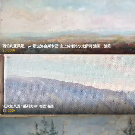
西伯利亚风景。从“斯波洛金斯卡亚”山上俯瞰比尔尤萨河 油画，油彩
25 000
₽
沃尔加风景 "采列夫申" 布面油画
12 000
₽