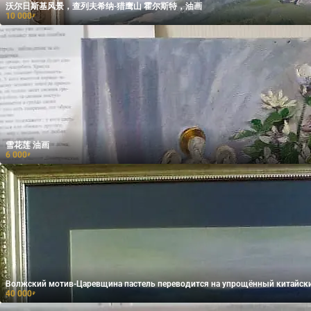
沃尔日斯基风景，查列夫希纳-猎鹰山 霍尔斯特，油画
10 000
₽
雪花莲 油画
6 000
₽
40 000
₽