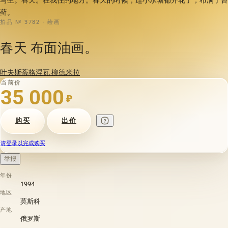
藓。
拍品 № 3782 · 绘画
春天 布面油画。
叶夫斯蒂格涅瓦 柳德米拉
当前价
35 000
₽
购买
出价
请登录以完成购买
举报
年份
1994
地区
莫斯科
产地
俄罗斯