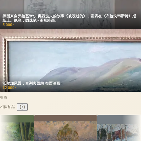
插图来自弗拉基米尔·奥西波夫的故事《被咬过的》，发表在《布拉戈韦斯特》报
纸上。纸张，圆珠笔 - 图形绘画。
5 000
₽
沃尔加风景，查列夫西纳 布面油画
12 000
₽
绘画
相似拍品