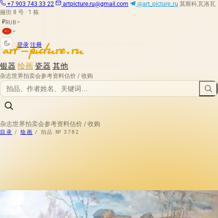
+7 903 743 33 22
artpicture.ru@gmail.com
@art_picture_ru
莫斯科,瓦洛瓦
娅街 8 号 · 1 栋
RUB
₽
|
登录
注册
银器
绘画
瓷器
其他
杂志
世界拍卖会
参考资料
估价 / 收购
杂志
世界拍卖会
参考资料
估价 / 收购
目录
/
绘画
/
拍品 № 3782