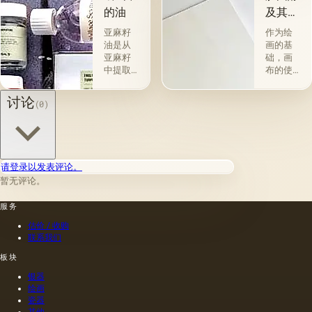
&quot;原
种植物
的油
及其特
始
的种子
性
&quot;，
获得并
亚麻籽
作为绘
没有下
与植物
油是从
画的基
画-其
脂肪有
亚麻籽
础，画
中，即
关的所
中提取
布的使
使在第
谓脂肪
的，所
用自古
一届会
干燥
得产品
以来就
讨论
(0)
议之
油，例
的质量
为人所
后，艺
如亚麻
在很大
知。 例
术家在
籽，罂
程度上
如，普
非干燥
粟，坚
取决于
林尼证
层上书
果和其
种子的
明，由
请登录以发表评论。
写或以
他类似
种植地
当时的
某种方
的油。
暂无评论。
点，它
一位艺
式刷新
第二组
们的成
术家
其上出
包括不
服务
熟度和
（公元
现的干
属于脂
纯度。
一世
估价 / 收购
燥膜。
肪的各
因此，
纪）根
联系我们
这是第
种来源
从杂草
据尼禄
一种也
的油，
种子获
本人的
板块
是最常
带有精
得的油
命令绘
银器
见的方
油的名
含有油
制的尼
绘画
法.
称。
菜籽，
禄肖像
瓷器
油菜籽
是在画
其他