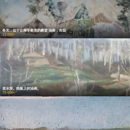
冬天，位于比柳辛斯克的教堂 油画，布面
12 000
₽
老水坝。纸板上的油画。
70 000
₽