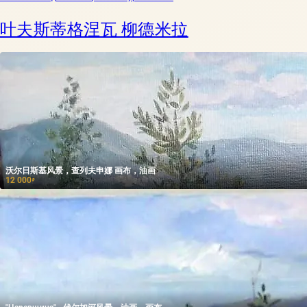
叶夫斯蒂格涅瓦 柳德米拉
沃尔日斯基风景，查列夫申娜 画布，油画
12 000
₽