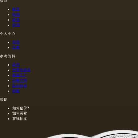
板块
见的方
油的名
含有油
法.
称。
菜籽，
银器
油菜籽
绘画
和其他
瓷器
其他
油的外
加剂。
个人中心
在不加
热的情
登录
况下挤
注册
出的油
参考资料
是浅
的，呈
杂志
金黄
世界拍卖会
色；当
瓷器工厂
石雕大师
热压
款识目录
时，会
画家
得到一
种颜色
帮助
更多的
如何估价?
油，通
如何买卖
常是棕
在线拍卖
色的，
具有特
有的气
味和相