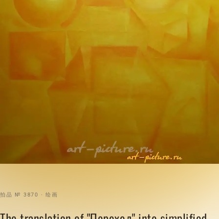
拍品 № 3870 · 绘画
The translation of "Переход" into simplified