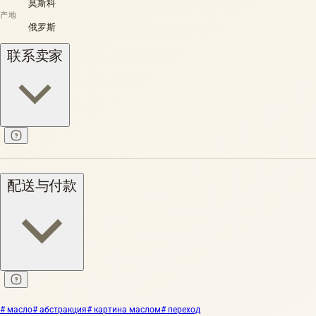
莫斯科
产地
俄罗斯
联系卖家
配送与付款
# масло
# абстракция
# картина маслом
# переход