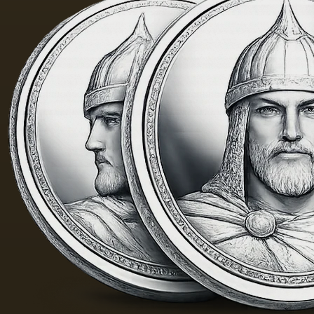
当刺鼻
的味
道，由
于其中
含有的
外来杂
质而没
有透明
度。