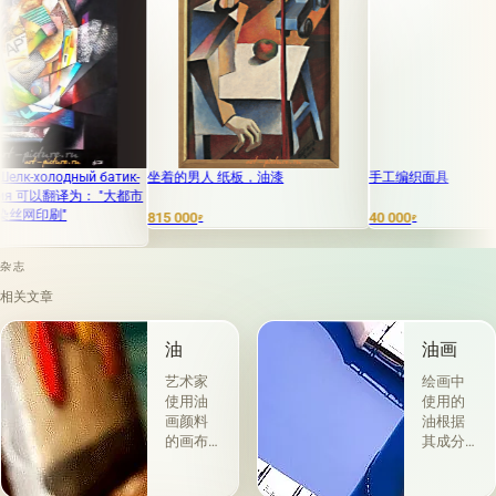
ый батик-
坐着的男人 纸板，油漆
手工编织面具
译为： "大都市
815 000
40 000
₽
₽
杂志
相关文章
油
油画
艺术家
绘画中
使用油
使用的
画颜料
油根据
的画布
其成分
是最受
和用途
欢迎
分为两