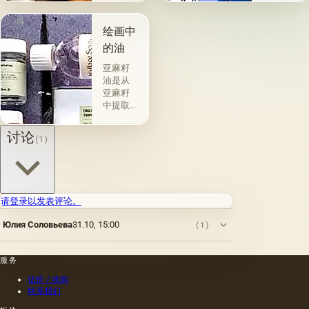
的。 技
组。 第
术a la
一类包
prima-
括从各
绘画中
&quot;原
种植物
的油
始
的种子
&quot;，
获得并
亚麻籽
没有下
与植物
油是从
画-其
脂肪有
亚麻籽
中，即
关的所
中提取
使在第
谓脂肪
的，所
一届会
干燥
得产品
讨论
(1)
议之
油，例
的质量
后，艺
如亚麻
在很大
术家在
籽，罂
程度上
非干燥
粟，坚
取决于
层上书
果和其
种子的
请登录以发表评论。
写或以
他类似
种植地
某种方
的油。
点，它
Юлия Соловьева
31.10, 15:00
(1)
式刷新
第二组
们的成
其上出
包括不
熟度和
现的干
属于脂
纯度。
服务
燥膜。
肪的各
因此，
这是第
种来源
从杂草
估价 / 收购
一种也
的油，
种子获
联系我们
是最常
带有精
得的油