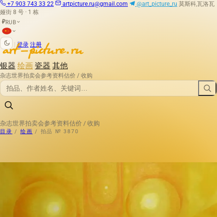
+7 903 743 33 22
artpicture.ru@gmail.com
@art_picture_ru
莫斯科,瓦洛瓦
娅街 8 号 · 1 栋
RUB
₽
|
登录
注册
银器
绘画
瓷器
其他
杂志
世界拍卖会
参考资料
估价 / 收购
杂志
世界拍卖会
参考资料
估价 / 收购
目录
/
绘画
/
拍品 № 3870