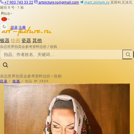
+7 903 743 33 22
artpicture.ru@gmail.com
@art_picture_ru
莫斯科,瓦洛瓦
娅街 8 号 · 1 栋
RUB
₽
|
登录
注册
银器
绘画
瓷器
其他
杂志
世界拍卖会
参考资料
估价 / 收购
杂志
世界拍卖会
参考资料
估价 / 收购
目录
/
绘画
/
拍品 № 3888