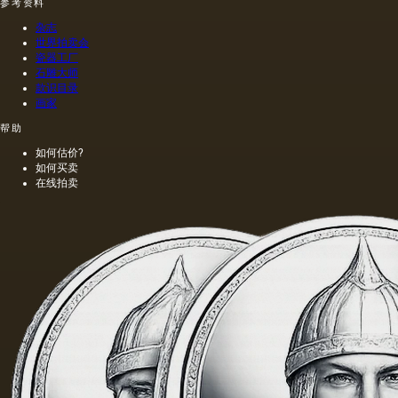
况下挤
那样在
参考资料
出的油
木头上
杂志
是浅
执行
世界拍卖会
的，呈
的，这
瓷器工厂
金黄
幅画的
石雕大师
色；当
长度是
款识目录
热压
40米。
画家
时，会
一个密
帮助
得到一
集的,不
种颜色
是特别
如何估价?
更多的
精细的
如何买卖
油，通
编织帆
在线拍卖
常是棕
布被选
色的，
择作为
具有特
基础.
有的气
味和相
当刺鼻
的味
道，由
于其中
含有的
外来杂
质而没
有透明