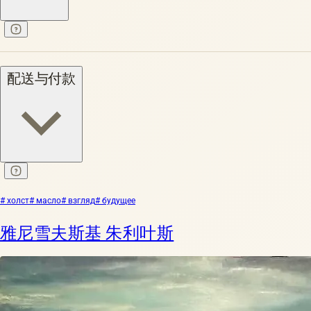
配送与付款
# холст
# масло
# взгляд
# будущее
雅尼雪夫斯基 朱利叶斯