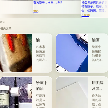
在黄昏中，水粉，纸张
神圣母亲费奥多罗夫斯卡亚圣像 
带有匣子、底布、底料（白底）、
金、蛋彩画、清漆。
300
₽
6 000
₽
杂志
相关文章
油
油画
艺术家
绘画中
使用油
使用的
画颜料
油根据
的画布
其成分
是最受
和用途
欢迎
分为两
的。 技
组。 第
术a la
一类包
prima-
括从各
绘画中
胆固醇
&quot;原
种植物
的油
及其特
始
的种子
性
&quot;，
获得并
亚麻籽
作为绘
没有下
与植物
油是从
画的基
画-其
脂肪有
亚麻籽
础，画
中，即
关的所