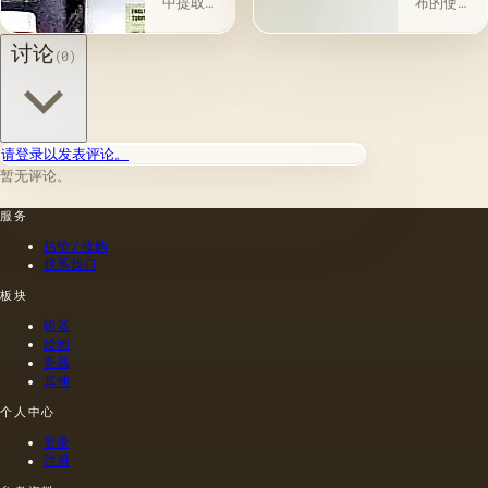
中提取
布的使
使在第
谓脂肪
的，所
用自古
一届会
干燥
得产品
以来就
讨论
(0)
议之
油，例
的质量
为人所
后，艺
如亚麻
在很大
知。 例
术家在
籽，罂
程度上
如，普
非干燥
粟，坚
取决于
林尼证
层上书
果和其
种子的
明，由
请登录以发表评论。
写或以
他类似
种植地
当时的
某种方
的油。
暂无评论。
点，它
一位艺
式刷新
第二组
们的成
术家
其上出
包括不
服务
熟度和
（公元
现的干
属于脂
纯度。
一世
估价 / 收购
燥膜。
肪的各
因此，
纪）根
联系我们
这是第
种来源
从杂草
据尼禄
一种也
的油，
种子获
本人的
板块
是最常
带有精
得的油
命令绘
银器
见的方
油的名
含有油
制的尼
绘画
法.
称。
菜籽，
禄肖像
瓷器
油菜籽
是在画
其他
和其他
布上执
个人中心
油的外
行的，
加剂。
而不是
登录
在不加
像当时
注册
热的情
的习惯