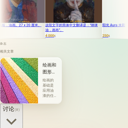
画。27 x 20 厘米。
这段文字的简体中文翻译是：“咪咪
阳光 Aura 水彩
油，画布”。
4 000
250
₽
₽
杂志
相关文章
绘画和
图形材
料
绘画的
基础是
应用油
漆的任
何物理
存在的
讨论
(0)
材料或
表面：
金属，
木材，