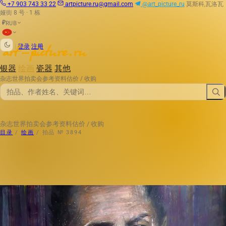
+7 903 743 33 22
artpicture.ru@gmail.com
@art_picture_ru
莫斯科,瓦洛瓦
娅街 8 号 · 1 栋
RUB
₽
|
登录
注册
银器
绘画
瓷器
其他
杂志
世界拍卖会
参考资料
估价 / 收购
杂志
世界拍卖会
参考资料
估价 / 收购
目录
/
绘画
/
拍品 № 3894