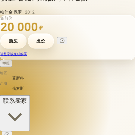
帕什金 保罗
· 2012
当前价
20 000
₽
购买
出价
请登录以完成购买
举报
地区
莫斯科
产地
俄罗斯
联系卖家