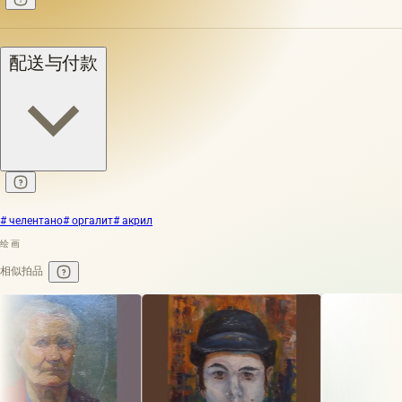
配送与付款
# челентано
# оргалит
# акрил
绘画
相似拍品