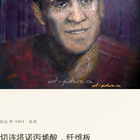
拍品 № 3894 · 绘画
切连塔诺丙烯酸，纤维板