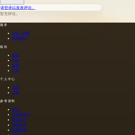
织物，
请登录以发表评论。
纸张，
暂无评论。
砖，石
头，塑
服务
料，牛
皮纸
估价 / 收购
（薄羊
联系我们
皮纸，
蜡，描
板块
图
银器
纸），
绘画
羊皮
瓷器
纸，石
其他
膏，玻
个人中心
璃。 然
而，其
登录
中只有
注册
少数代
表了油
参考资料
画的传
杂志
统基础;
世界拍卖会
它们分
瓷器工厂
为两
石雕大师
组：弹
款识目录
性（柔
画家