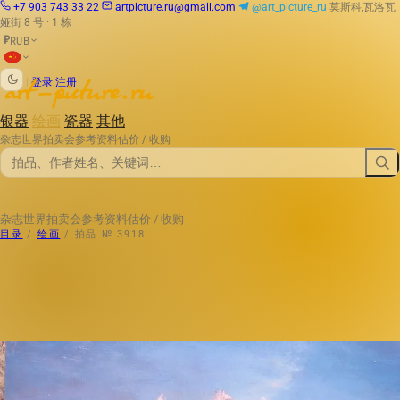
+7 903 743 33 22
artpicture.ru@gmail.com
@art_picture_ru
莫斯科,瓦洛瓦
娅街 8 号 · 1 栋
RUB
₽
|
登录
注册
银器
绘画
瓷器
其他
杂志
世界拍卖会
参考资料
估价 / 收购
杂志
世界拍卖会
参考资料
估价 / 收购
目录
/
绘画
/
拍品 № 3918