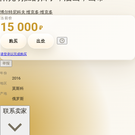
博尔特尼科夫 维克多·维克多
当前价
15 000
₽
购买
出价
请登录以完成购买
举报
年份
2016
地区
莫斯科
产地
俄罗斯
联系卖家