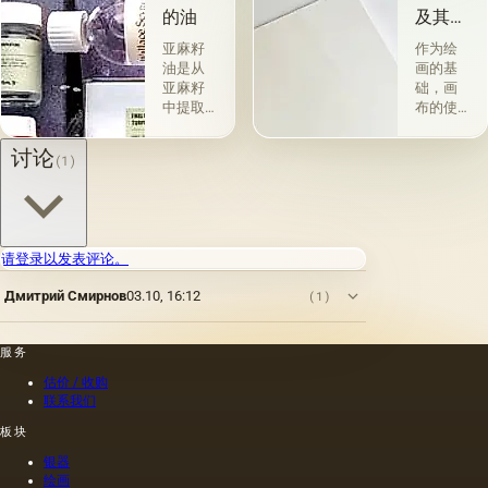
&quot;原
种植物
的油
及其特
始
的种子
性
&quot;，
获得并
亚麻籽
作为绘
没有下
与植物
油是从
画的基
画-其
脂肪有
亚麻籽
础，画
中，即
关的所
中提取
布的使
使在第
谓脂肪
的，所
用自古
一届会
干燥
得产品
以来就
讨论
(1)
议之
油，例
的质量
为人所
后，艺
如亚麻
在很大
知。 例
术家在
籽，罂
程度上
如，普
非干燥
粟，坚
取决于
林尼证
层上书
果和其
种子的
明，由
请登录以发表评论。
写或以
他类似
种植地
当时的
某种方
的油。
点，它
一位艺
Дмитрий Смирнов
03.10, 16:12
(1)
式刷新
第二组
们的成
术家
其上出
包括不
熟度和
（公元
现的干
属于脂
纯度。
一世
服务
燥膜。
肪的各
因此，
纪）根
这是第
种来源
从杂草
据尼禄
估价 / 收购
一种也
的油，
种子获
本人的
联系我们
是最常
带有精
得的油
命令绘
板块
见的方
油的名
含有油
制的尼
法.
称。
菜籽，
禄肖像
银器
油菜籽
是在画
绘画