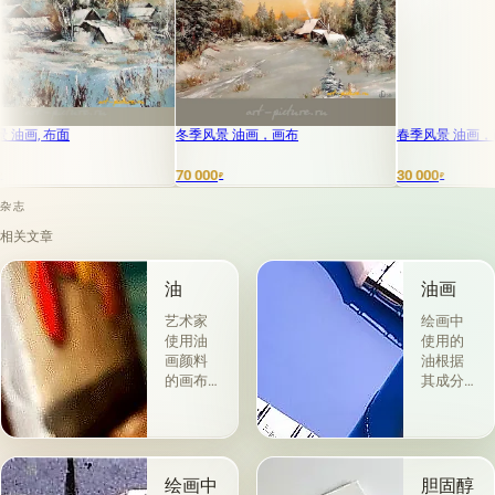
, 布面
冬季风景 油画，画布
春季风景 油画，画布
70 000
30 000
₽
₽
杂志
相关文章
油
油画
艺术家
绘画中
使用油
使用的
画颜料
油根据
的画布
其成分
是最受
和用途
欢迎
分为两
的。 技
组。 第
术a la
一类包
prima-
括从各
绘画中
胆固醇