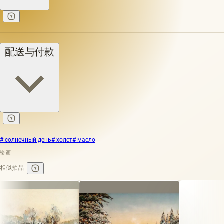
配送与付款
# солнечный день
# холст
# масло
绘画
相似拍品