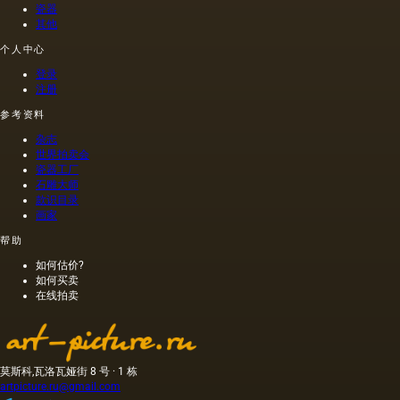
和其他
布上执
瓷器
其他
油的外
行的，
加剂。
而不是
个人中心
在不加
像当时
热的情
的习惯
登录
况下挤
那样在
注册
出的油
木头上
参考资料
是浅
执行
的，呈
的，这
杂志
金黄
幅画的
世界拍卖会
色；当
长度是
瓷器工厂
石雕大师
热压
40米。
款识目录
时，会
一个密
画家
得到一
集的,不
种颜色
是特别
帮助
更多的
精细的
如何估价?
油，通
编织帆
如何买卖
常是棕
布被选
在线拍卖
色的，
择作为
具有特
基础.
有的气
味和相
当刺鼻
莫斯科,瓦洛瓦娅街 8 号 · 1 栋
的味
artpicture.ru@gmail.com
道，由