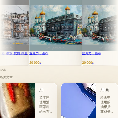
纸张
亚克力，画布
亚克力，画布
城市
20 000
20 000
42 0
₽
₽
杂志
相关文章
油
油画
艺术家
绘画中
使用油
使用的
画颜料
油根据
的画布
其成分
是最受
和用途