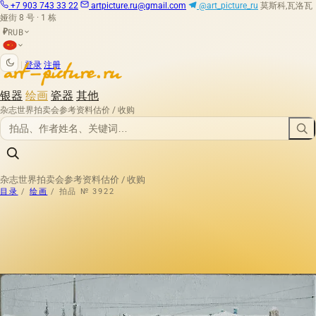
+7 903 743 33 22
artpicture.ru@gmail.com
@art_picture_ru
莫斯科,瓦洛瓦
娅街 8 号 · 1 栋
RUB
₽
|
登录
注册
银器
绘画
瓷器
其他
杂志
世界拍卖会
参考资料
估价 / 收购
杂志
世界拍卖会
参考资料
估价 / 收购
目录
/
绘画
/
拍品 № 3922