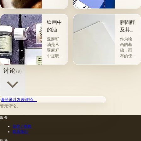
欢迎
分为两
的。 技
组。 第
术a la
一类包
prima-
括从各
绘画中
胆固醇
&quot;原
种植物
的油
及其特
始
的种子
性
&quot;，
获得并
亚麻籽
作为绘
没有下
与植物
油是从
画的基
画-其
脂肪有
亚麻籽
础，画
中，即
关的所
中提取
布的使
使在第
谓脂肪
的，所
用自古
一届会
干燥
得产品
以来就
讨论
(0)
议之
油，例
的质量
为人所
后，艺
如亚麻
在很大
知。 例
术家在
籽，罂
程度上
如，普
非干燥
粟，坚
取决于
林尼证
层上书
果和其
种子的
明，由
请登录以发表评论。
写或以
他类似
种植地
当时的
某种方
的油。
暂无评论。
点，它
一位艺
式刷新
第二组
们的成
术家
其上出
包括不
服务
熟度和
（公元
现的干
属于脂
纯度。
一世
估价 / 收购
燥膜。
肪的各
因此，
纪）根
联系我们
这是第
种来源
从杂草
据尼禄
一种也
的油，
种子获
本人的
板块