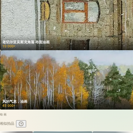
老切尔亚宾斯克角落 布面油画
10 000
₽
风的气息，油画
45 000
₽
绘画
相似拍品