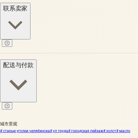
联系卖家
配送与付款
城市景观
# старые уголки челябинска
# ул труда
# городская пейзаж
# холст
# масло