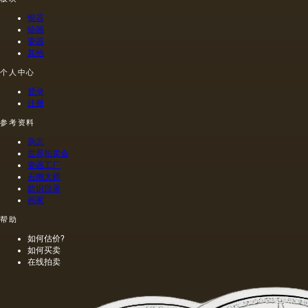
是最常
带有精
得的油
命令绘
银器
见的方
油的名
含有油
制的尼
绘画
法.
称。
菜籽，
禄肖像
瓷器
油菜籽
是在画
其他
和其他
布上执
个人中心
油的外
行的，
加剂。
而不是
登录
在不加
像当时
注册
热的情
的习惯
况下挤
那样在
参考资料
出的油
木头上
杂志
是浅
执行
世界拍卖会
的，呈
的，这
瓷器工厂
金黄
幅画的
石雕大师
色；当
长度是
款识目录
热压
40米。
画家
时，会
一个密
帮助
得到一
集的,不
种颜色
是特别
如何估价?
更多的
精细的
如何买卖
油，通
编织帆
在线拍卖
常是棕
布被选
色的，
择作为
具有特
基础.