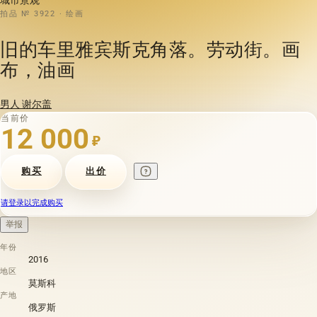
拍品 № 3922 · 绘画
旧的车里雅宾斯克角落。劳动街。画
布，油画
男人 谢尔盖
当前价
12 000
₽
购买
出价
请登录以完成购买
举报
年份
2016
地区
莫斯科
产地
俄罗斯