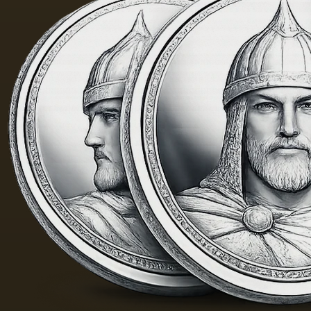
有的气
味和相
当刺鼻
的味
道，由
于其中
含有的
外来杂
质而没
有透明
度。