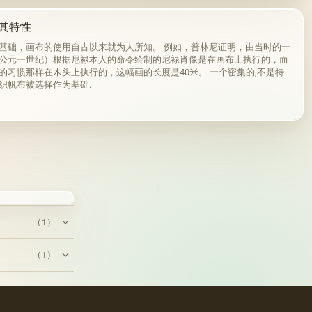
其特性
基础，画布的使用自古以来就为人所知。 例如，普林尼证明，由当时的一
公元一世纪）根据尼禄本人的命令绘制的尼禄肖像是在画布上执行的，而
的习惯那样在木头上执行的，这幅画的长度是40米。 一个密集的,不是特
织帆布被选择作为基础.
(1)
(1)