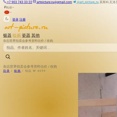
+7 903 743 33 22
artpicture.ru@gmail.com
@art_picture_ru
莫斯科,瓦洛瓦娅
RUB
₽
|
登录
注册
银器
绘画
瓷器
其他
杂志
世界拍卖会
参考资料
估价 / 收购
杂志
世界拍卖会
参考资料
估价 / 收购
目录
/
绘画
/
拍品 № 4099