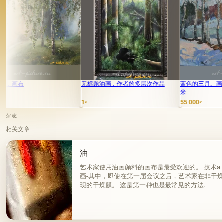
无标题油画，作者的多层次作品
蓝色的三月。画布，油画。50 x 7
米
1
55 000
₽
₽
杂志
相关文章
油
艺术家使用油画颜料的画布是最受欢迎的。 技术a la pri
画-其中，即使在第一届会议之后，艺术家在非干
现的干燥膜。 这是第一种也是最常见的方法.