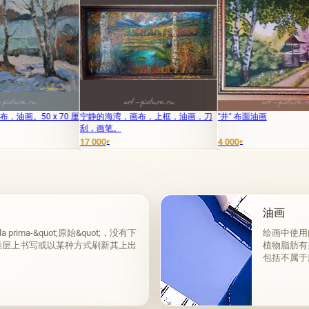
0 厘
宁静的海湾，画布，上框，油画，刀
"井" 布面油画
桦
刮，画笔。
17 000
4 000
12 
₽
₽
油画
ma-&quot;原始&quot;，没有下
绘画中使用
燥层上书写或以某种方式刷新其上出
植物脂肪有
包括不属于