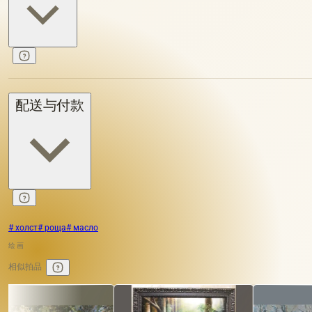
配送与付款
# холст
# роща
# масло
绘画
相似拍品