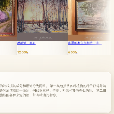
树油，画布
冬季的奥尔加利特，油。
在白桦林中
000
6 000
18 000
₽
₽
₽
的油根据其成分和用途分为两组。 第一类包括从各种植物的种子获得并与
关的所谓脂肪干燥油，例如亚麻籽，罂粟，坚果和其他类似的油。 第二组
脂肪的各种来源的油，带有精油的名称。