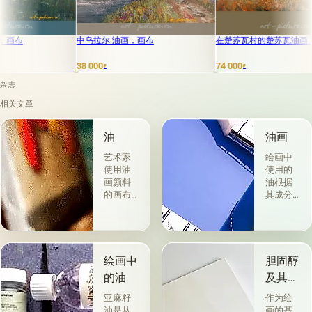
中乌拉尔 油画，画布
在楚苏瓦村的楚苏瓦油画、画布
38 000
74 000
3
₽
₽
杂志
相关文章
油
油画
艺术家
绘画中
使用油
使用的
画颜料
油根据
的画布
其成分
是最受
和用途
欢迎
分为两
的。 技
组。 第
术a la
一类包
prima-
括从各
绘画中
胆固醇
&quot;原
种植物
的油
及其特
始
的种子
性
&quot;，
获得并
亚麻籽
作为绘
没有下
与植物
油是从
画的基