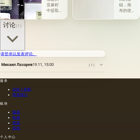
画-其
脂肪有
亚麻籽
础，画
中，即
关的所
中提取
布的使
使在第
谓脂肪
的，所
用自古
一届会
干燥
得产品
以来就
讨论
(1)
议之
油，例
的质量
为人所
后，艺
如亚麻
在很大
知。 例
术家在
籽，罂
程度上
如，普
非干燥
粟，坚
取决于
林尼证
层上书
果和其
种子的
明，由
请登录以发表评论。
写或以
他类似
种植地
当时的
某种方
的油。
点，它
一位艺
Михаил Лазарев
19.11, 15:00
(1)
式刷新
第二组
们的成
术家
其上出
包括不
熟度和
（公元
现的干
属于脂
纯度。
一世
服务
燥膜。
肪的各
因此，
纪）根
这是第
种来源
从杂草
据尼禄
估价 / 收购
一种也
的油，
种子获
本人的
联系我们
是最常
带有精
得的油
命令绘
板块
见的方
油的名
含有油
制的尼
法.
称。
菜籽，
禄肖像
银器
油菜籽
是在画
绘画
和其他
布上执
瓷器
其他
油的外
行的，
加剂。
而不是
个人中心
在不加
像当时