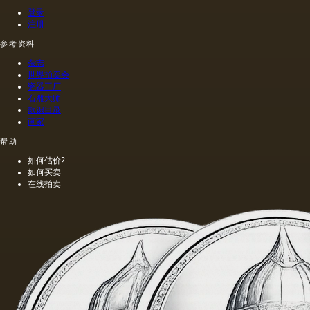
热的情
的习惯
登录
况下挤
那样在
注册
出的油
木头上
参考资料
是浅
执行
的，呈
的，这
杂志
金黄
幅画的
世界拍卖会
色；当
长度是
瓷器工厂
石雕大师
热压
40米。
款识目录
时，会
一个密
画家
得到一
集的,不
种颜色
是特别
帮助
更多的
精细的
如何估价?
油，通
编织帆
如何买卖
常是棕
布被选
在线拍卖
色的，
择作为
具有特
基础.
有的气
味和相
当刺鼻
的味
道，由
于其中
含有的
外来杂