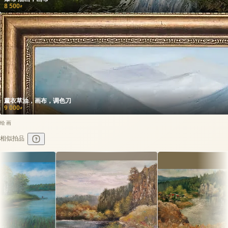
8 500
₽
薰衣草油，画布，调色刀
9 000
₽
绘画
相似拍品