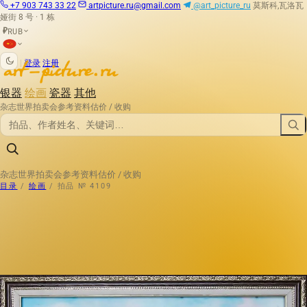
+7 903 743 33 22
artpicture.ru@gmail.com
@art_picture_ru
莫斯科,瓦洛瓦
娅街 8 号 · 1 栋
RUB
₽
|
登录
注册
银器
绘画
瓷器
其他
杂志
世界拍卖会
参考资料
估价 / 收购
杂志
世界拍卖会
参考资料
估价 / 收购
目录
/
绘画
/
拍品 № 4109