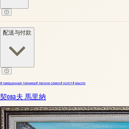
配送与付款
# смешанная техника
# лесное озеро
# холст
# масло
契ова夫 馬里納