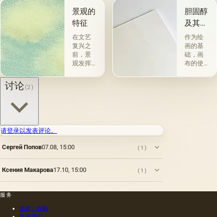
景观的
胆固醇
特征
及其特
性
在文艺
作为绘
复兴之
画的基
前，景
础，画
观发挥
布的使
了装饰
用自古
功能。
以来就
讨论
(2)
但是，
为人所
在景观
知。 例
成为这
如，普
个想法
林尼证
的承载
明，由
请登录以发表评论。
者之
当时的
前，在
一位艺
Сергей Попов
07.08, 15:00
(1)
它开始
术家
帮助揭
（公元
示主角
一世
Ксения Макарова
17.10, 15:00
(1)
的性格
纪）根
之前，
据尼禄
甚至更
本人的
服务
重要的
命令绘
估价 / 收购
是获得
制的尼
联系我们