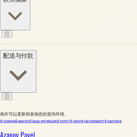
配送与付款
画作可以更新和装饰您的室内环境。
# осенний масло
# ваш интерьер
# холст
# окно
# натюрморт
# картина
Azanov Pavel