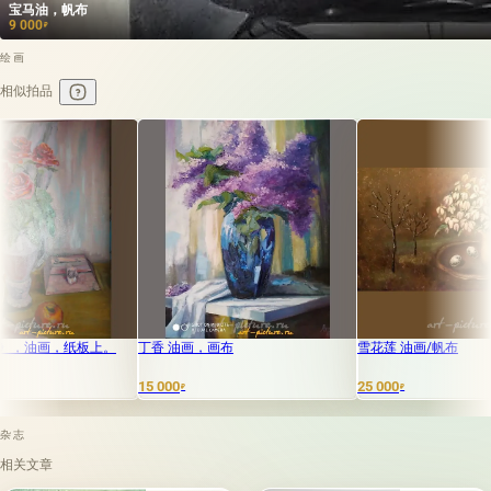
宝马油，帆布
9 000
₽
绘画
相似拍品
板上。
丁香 油画，画布
雪花莲 油画/帆布
15 000
25 000
₽
₽
杂志
相关文章