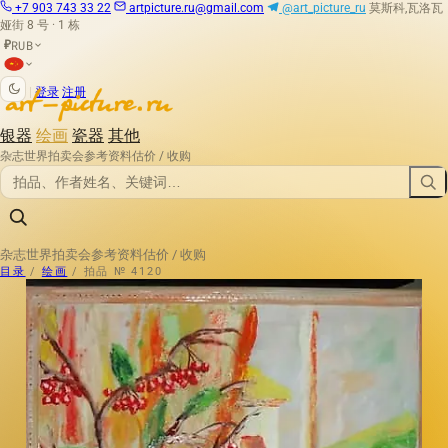
+7 903 743 33 22
artpicture.ru@gmail.com
@art_picture_ru
莫斯科,瓦洛瓦
娅街 8 号 · 1 栋
RUB
₽
|
登录
注册
银器
绘画
瓷器
其他
杂志
世界拍卖会
参考资料
估价 / 收购
杂志
世界拍卖会
参考资料
估价 / 收购
目录
/
绘画
/
拍品 № 4120