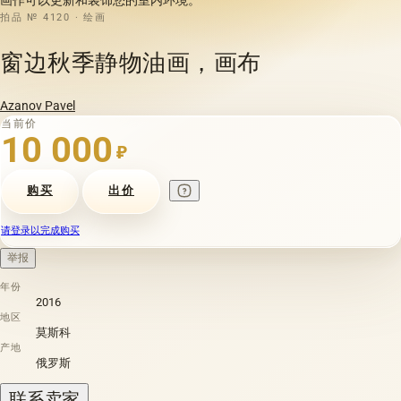
拍品 № 4120 · 绘画
窗边秋季静物油画，画布
Azanov Pavel
当前价
10 000
₽
购买
出价
请登录以完成购买
举报
年份
2016
地区
莫斯科
产地
俄罗斯
联系卖家