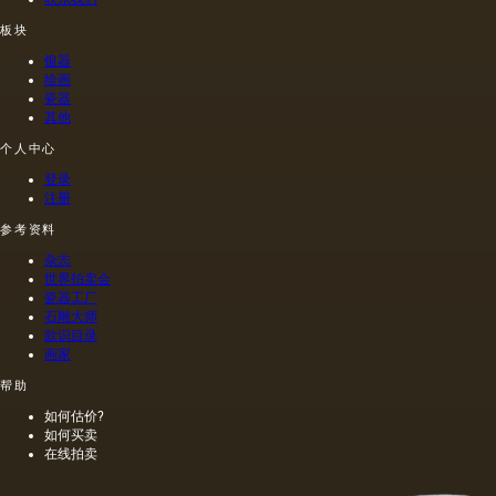
了独立
禄肖像
性，很
是在画
板块
长一段
布上执
银器
时间过
行的，
绘画
去了。
而不是
瓷器
这是我
像当时
其他
们第一
的习惯
次在强
那样在
个人中心
大的河
木头上
登录
流岸边
执行
注册
出现的
的，这
古代文
幅画的
参考资料
明的浮
长度是
杂志
雕上看
40米。
世界拍卖会
到大自
一个密
瓷器工厂
然的形
集的,不
石雕大师
象。
是特别
款识目录
精细的
画家
编织帆
布被选
帮助
择作为
如何估价?
基础.
如何买卖
在线拍卖