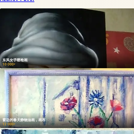
东风女子喷枪画
10 000
₽
窗边的春天静物油画，画布
12 000
₽