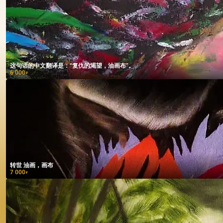
这句话的中文翻译是：“复仇的渴望，油画布”。
6 000
₽
转世 油画，画布
7 000
₽