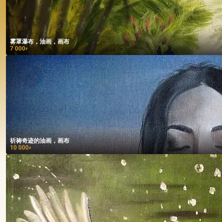
雾罩瀑布，油画，画布
7 000
₽
祈祷奇迹的油画，画布
10 000
₽