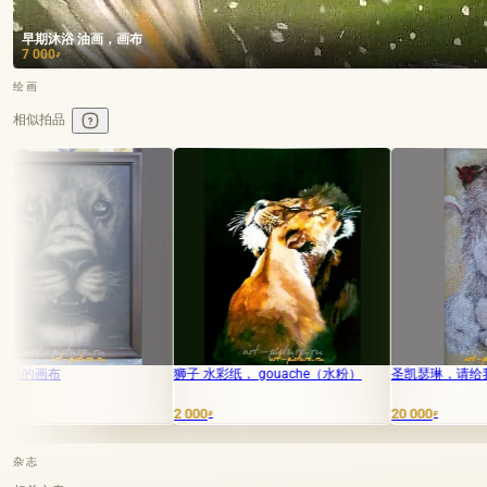
早期沐浴 油画，画布
7 000
₽
绘画
相似拍品
狮子 水彩纸， gouache（水粉）
圣凯瑟琳，请给我派一个贵族。油
2 000
20 000
₽
₽
杂志