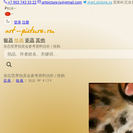
+7 903 743 33 22
artpicture.ru@gmail.com
@art_picture_ru
莫斯科,瓦洛瓦娅
RUB
₽
|
登录
注册
银器
绘画
瓷器
其他
杂志
世界拍卖会
参考资料
估价 / 收购
杂志
世界拍卖会
参考资料
估价 / 收购
目录
/
绘画
/
拍品 № 4129