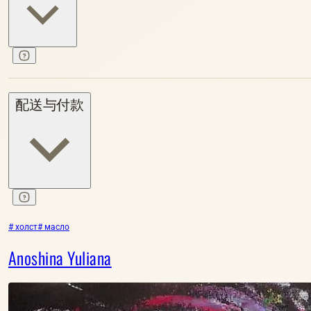
配送与付款
# холст
# масло
Anoshina Yuliana