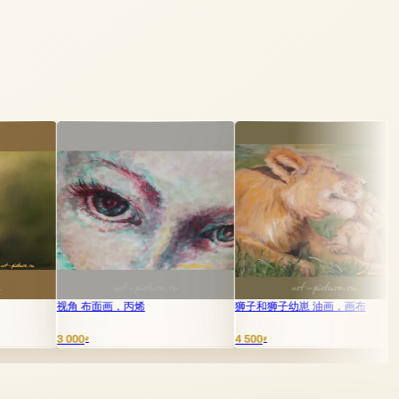
布面画，丙烯
狮子和狮子幼崽 油画，画布
狮子 丙烯，画
4 500
10 000
₽
₽