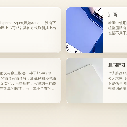
油画
ma-&quot;原始&quot;，没有下
绘画中使用
燥层上书写或以某种方式刷新其上出
植物脂肪有
包括不属于
胆固醇及
很大程度上取决于种子的种植地
作为绘画的
得的油含有油菜籽，油菜籽和其他油
位艺术家（
呈金黄色；当热压时，会得到一种颜
不是像当时
当刺鼻的味道，由于其中含有的外
别精细的编