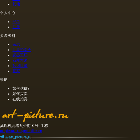
基础.
其他
个人中心
登录
注册
参考资料
杂志
世界拍卖会
瓷器工厂
石雕大师
款识目录
画家
帮助
如何估价?
如何买卖
在线拍卖
莫斯科,瓦洛瓦娅街 8 号 · 1 栋
artpicture.ru@gmail.com
@art_picture_ru