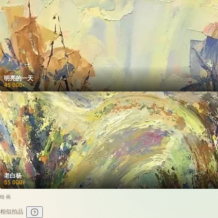
明亮的一天
45 000
₽
老白杨
55 000
₽
绘画
相似拍品