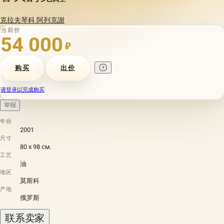
克拉夫琴科 阿列克謝
当前价
54 000
₽
购买
出价
请登录以完成购买
举报
年份
2001
尺寸
80 х 98 см.
工艺
油
地区
莫斯科
产地
俄罗斯
联系卖家