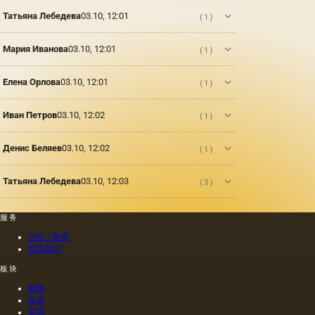
据尼禄
以是建
们第一
本人的
筑，城
次在强
Татьяна Лебедева
03.10, 12:01
(1)
命令绘
市。 而
大的河
制的尼
在城市
流岸边
Мария Иванова
03.10, 12:01
(1)
禄肖像
景观中
出现的
是在画
记录的
古代文
布上执
准确图
明的浮
Елена Орлова
03.10, 12:01
(1)
行的，
像被称
雕上看
而不是
为
到大自
像当时
Иван Петров
03.10, 12:02
(1)
&quot;veduta&quot;
然的形
的习惯
（ital。
象。
那样在
Денис Беляев
03.10, 12:02
(1)
木头上
执行
的，这
Татьяна Лебедева
03.10, 12:03
(3)
幅画的
长度是
40米。
服务
一个密
估价 / 收购
集的,不
联系我们
是特别
精细的
板块
编织帆
银器
布被选
绘画
择作为
瓷器