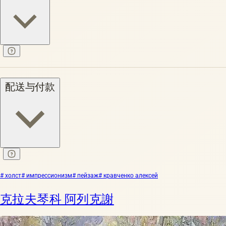
配送与付款
# холст
# импрессионизм
# пейзаж
# кравченко алексей
克拉夫琴科 阿列克謝