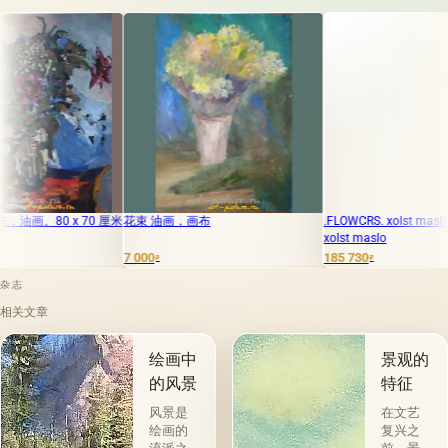
0 厘米
花束 油画，画布
.FLOWCRS. xolst maslo .FLOWCRS.
xolst maslo
7 000
185 730
4
₽
₽
杂志
相关文章
绘画中
景观的
的风景
特征
风景是
在文艺
绘画的
复兴之