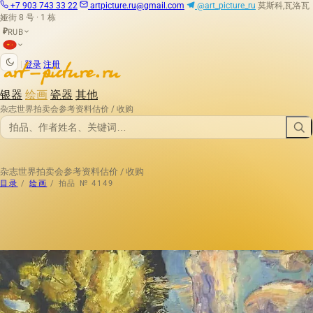
+7 903 743 33 22
artpicture.ru@gmail.com
@art_picture_ru
莫斯科,瓦洛瓦
娅街 8 号 · 1 栋
RUB
₽
|
登录
注册
银器
绘画
瓷器
其他
杂志
世界拍卖会
参考资料
估价 / 收购
杂志
世界拍卖会
参考资料
估价 / 收购
目录
/
绘画
/
拍品 № 4149