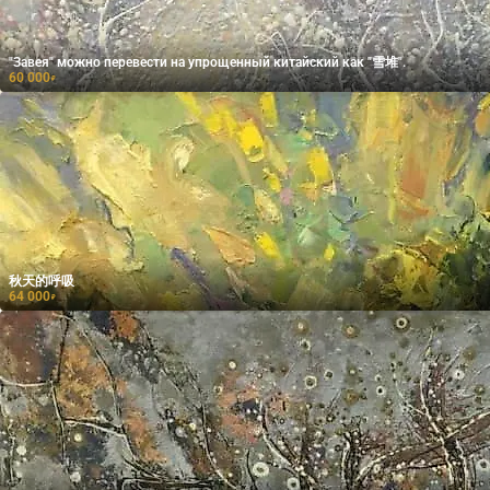
"Завея" можно перевести на упрощенный китайский как "雪堆".
60 000
₽
秋天的呼吸
64 000
₽