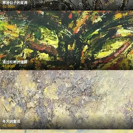
寒冷日子的蓝调
50 000
₽
通过松树的道路
45 000
₽
冬天的童话
45 000
₽