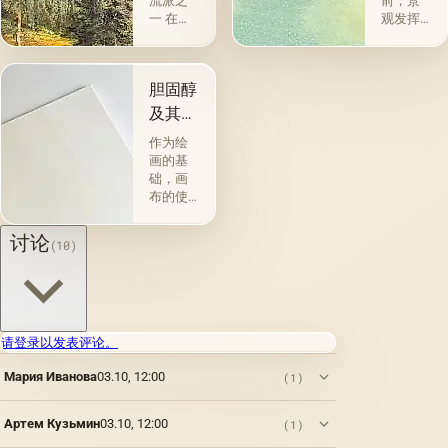
流派之
前，景
一 在法
观发挥
语中，
了装饰
这个词
功能。
有&quot;
但是，
胆固醇
地方，
在景观
国家
成为这
及其特
&quot;的
个想法
性
作为绘
意思，
的承载
画的基
其主题
者之
础，画
只是某
前，在
布的使
个地
它开始
用自古
区。 在
帮助揭
以来就
讨论
&quot;景
示主角
(10)
为人所
观&quot;
的性格
知。 例
的概念
之前，
如，普
下，最
甚至更
林尼证
熟悉的
重要的
明，由
是仅仅
是获得
当时的
请登录以发表评论。
意味着
了独立
一位艺
自然的
性，很
Мария Иванова
03.10, 12:00
术家
(1)
形象，
长一段
（公元
但它更
时间过
一世
广泛：
去了。
Артем Кузьмин
03.10, 12:00
(1)
纪）根
景观可
这是我