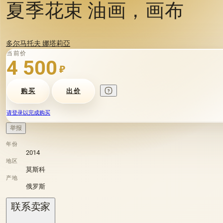
夏季花束 油画，画布
多尔马托夫 娜塔莉亞
当前价
4 500
₽
购买
出价
请登录以完成购买
举报
年份
2014
地区
莫斯科
产地
俄罗斯
联系卖家