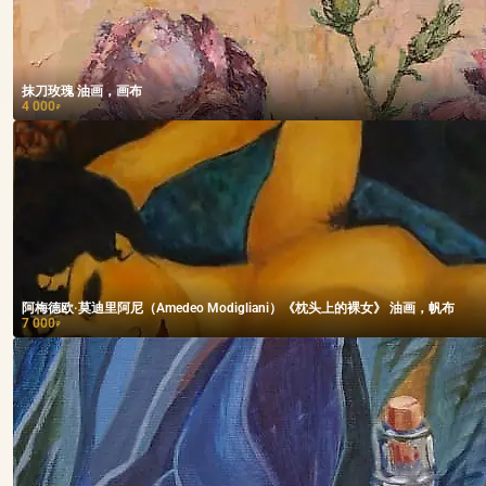
抹刀玫瑰 油画，画布
4 000
₽
阿梅德欧·莫迪里阿尼（Amedeo Modigliani）《枕头上的裸女》 油画，帆布
7 000
₽