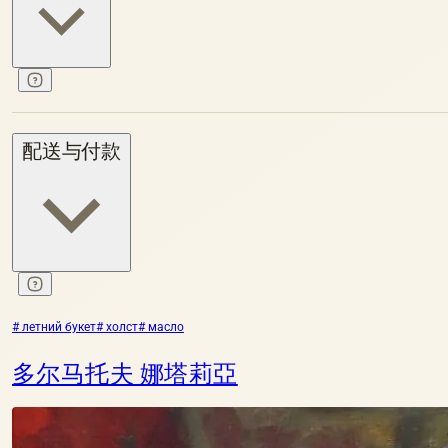
配送与付款
# летний букет
# холст
# масло
多尔马托夫 娜塔莉亞