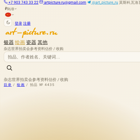
+7 903 743 33 22
artpicture.ru@gmail.com
@art_picture_ru
莫斯科,瓦洛瓦娅
RUB
₽
|
登录
注册
银器
绘画
瓷器
其他
杂志
世界拍卖会
参考资料
估价 / 收购
杂志
世界拍卖会
参考资料
估价 / 收购
目录
/
绘画
/
拍品 № 4435