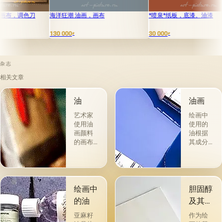
洋狂潮 油画，画布
*喷泉*纸板，底漆。油漆
水元素 油
0 000
30 000
25 000
₽
₽
₽
杂志
相关文章
油
油画
艺术家
绘画中
使用油
使用的
画颜料
油根据
的画布
其成分
是最受
和用途
欢迎
分为两
的。 技
组。 第
术a la
一类包
prima-
括从各
绘画中
胆固醇
&quot;原
种植物
的油
及其特
始
的种子
性
&quot;，
获得并
亚麻籽
作为绘