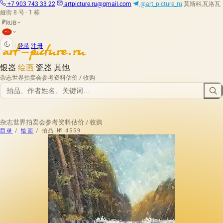
+7 903 743 33 22
artpicture.ru@gmail.com
@art_picture_ru
莫斯科,瓦洛瓦
娅街 8 号 · 1 栋
RUB
₽
|
登录
注册
银器
绘画
瓷器
其他
杂志
世界拍卖会
参考资料
估价 / 收购
杂志
世界拍卖会
参考资料
估价 / 收购
目录
/
绘画
/
拍品 № 4559