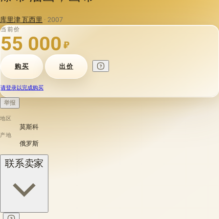
库里津 瓦西里
· 2007
当前价
55 000
₽
购买
出价
请登录以完成购买
举报
地区
莫斯科
产地
俄罗斯
联系卖家