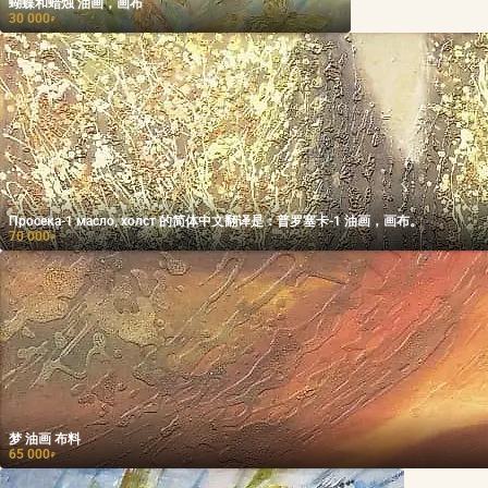
蝴蝶和蜡烛 油画，画布
30 000
₽
Просека-1 масло, холст 的简体中文翻译是：普罗塞卡-1 油画，画布。
70 000
₽
梦 油画 布料
65 000
₽