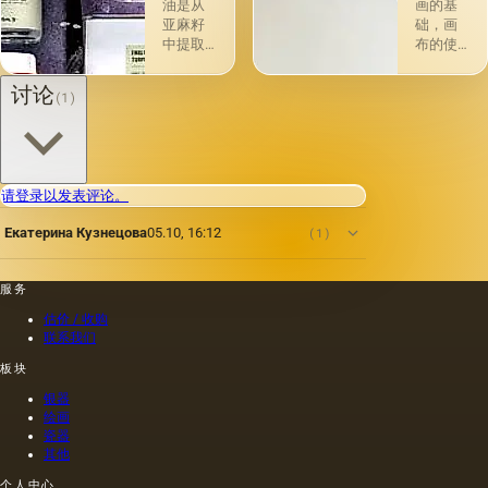
没有下
与植物
油是从
画的基
画-其
脂肪有
亚麻籽
础，画
中，即
关的所
中提取
布的使
使在第
谓脂肪
的，所
用自古
一届会
干燥
得产品
以来就
讨论
(1)
议之
油，例
的质量
为人所
后，艺
如亚麻
在很大
知。 例
术家在
籽，罂
程度上
如，普
非干燥
粟，坚
取决于
林尼证
层上书
果和其
种子的
明，由
请登录以发表评论。
写或以
他类似
种植地
当时的
某种方
的油。
点，它
一位艺
Екатерина Кузнецова
05.10, 16:12
(1)
式刷新
第二组
们的成
术家
其上出
包括不
熟度和
（公元
现的干
属于脂
纯度。
一世
服务
燥膜。
肪的各
因此，
纪）根
这是第
种来源
从杂草
据尼禄
估价 / 收购
一种也
的油，
种子获
本人的
联系我们
是最常
带有精
得的油
命令绘
板块
见的方
油的名
含有油
制的尼
法.
称。
菜籽，
禄肖像
银器
油菜籽
是在画
绘画
和其他
布上执
瓷器
其他
油的外
行的，
加剂。
而不是
个人中心