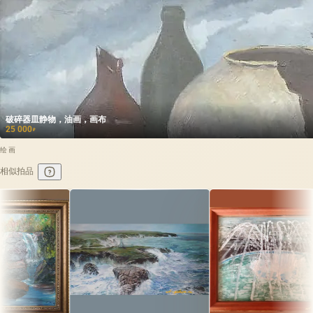
破碎器皿静物，油画，画布
25 000
₽
绘画
相似拍品