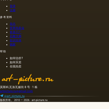
在不加
像当时
热的情
的习惯
登录
况下挤
那样在
注册
出的油
木头上
参考资料
是浅
执行
的，呈
的，这
杂志
金黄
幅画的
世界拍卖会
色；当
长度是
瓷器工厂
石雕大师
热压
40米。
款识目录
时，会
一个密
画家
得到一
集的,不
种颜色
是特别
帮助
更多的
精细的
如何估价?
油，通
编织帆
如何买卖
常是棕
布被选
在线拍卖
色的，
择作为
具有特
基础.
有的气
味和相
当刺鼻
莫斯科,瓦洛瓦娅街 8 号 · 1 栋
的味
artpicture.ru@gmail.com
道，由
@art_picture_ru
于其中
版权所有。 2010 — 2026 · art-picture.ru
含有的
外来杂