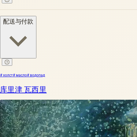
配送与付款
# холст
# масло
# водопад
库里津 瓦西里