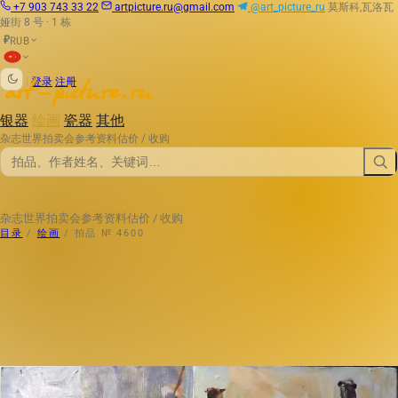
+7 903 743 33 22
artpicture.ru@gmail.com
@art_picture_ru
莫斯科,瓦洛瓦
娅街 8 号 · 1 栋
RUB
₽
|
登录
注册
银器
绘画
瓷器
其他
杂志
世界拍卖会
参考资料
估价 / 收购
杂志
世界拍卖会
参考资料
估价 / 收购
目录
/
绘画
/
拍品 № 4600