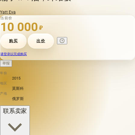
Yatt Eva
当前价
10 000
₽
购买
出价
请登录以完成购买
举报
年份
2015
地区
莫斯科
产地
俄罗斯
联系卖家